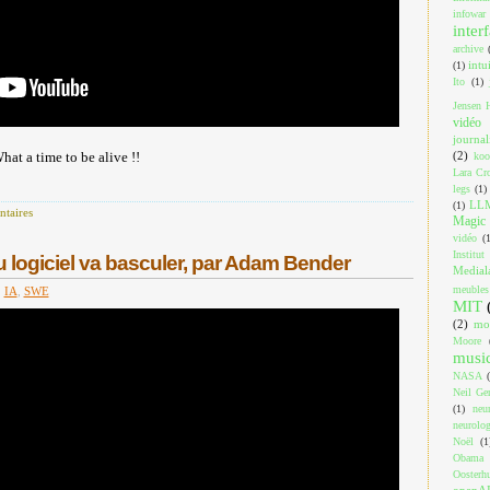
infowar
inter
archive
intu
(1)
Ito
(1)
Jensen 
vidéo
journa
(2)
at a time to be alive !!
koo
Lara Cro
legs
(1)
LL
(1)
taires
Magic 
vidéo
(
Institut
 logiciel va basculer, par Adam Bender
Medial
meubles
,
IA
,
SWE
MIT
(2)
mo
Moore
musi
NASA
Neil Ger
(1)
neu
neurolog
Noël
(1
Obama
Oosterh
openA