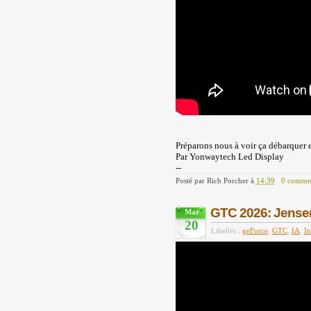
Préparons nous à voir ça débarquer 
Par Yonwaytech Led Display
--
Posté par
Rich Porcher
à
14:39
0 commen
GTC 2026: Jensen 
Mar
20
Libellés :
geForce
,
GTC
,
IA
,
In