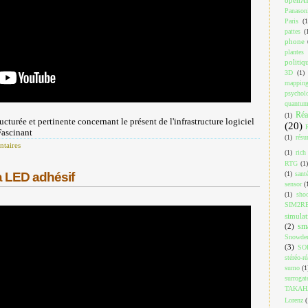
Panason
Paris
(1
pattes
(
phone
plantes
politiq
3D
(1)
mappin
psychol
quantu
Réa
(1)
ucturée et pertinente concernant le présent de l'infrastructure logiciel
(20)
Fascinant
(1)
résu
taires
(1)
rich
RTG
(1)
(1)
sant
à LED adhésif
sensor
(
(1)
shoo
SIM2R
simulat
sm
(2)
Snowde
(3)
SO
stéréo-ré
sumo
(1
surrogat
TAKAH
Lorenz
(