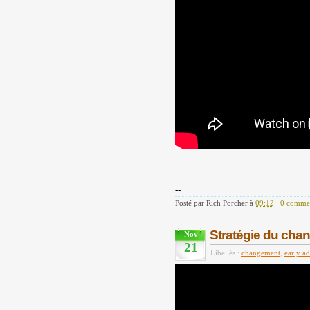
--
Posté par
Rich Porcher
à
09:12
0 commen
Stratégie du cha
Nov
21
Libellés :
changement
,
early ad