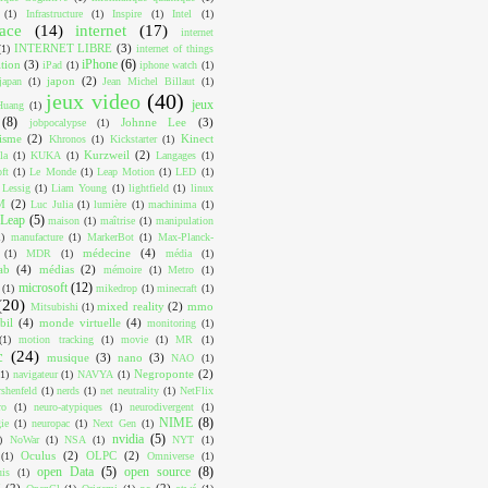
(1)
Infrastructure
(1)
Inspire
(1)
Intel
(1)
face
(14)
internet
(17)
internet
INTERNET LIBRE
(3)
(1)
internet of things
iPhone
(6)
ition
(3)
iPad
(1)
iphone watch
(1)
japon
(2)
japan
(1)
Jean Michel Billaut
(1)
jeux video
(40)
jeux
Huang
(1)
(8)
Johnne Lee
(3)
jobpocalypse
(1)
lisme
(2)
Kinect
Khronos
(1)
Kickstarter
(1)
Kurzweil
(2)
la
(1)
KUKA
(1)
Langages
(1)
ft
(1)
Le Monde
(1)
Leap Motion
(1)
LED
(1)
Lessig
(1)
Liam Young
(1)
lightfield
(1)
linux
M
(2)
Luc Julia
(1)
lumière
(1)
machinima
(1)
Leap
(5)
maison
(1)
maîtrise
(1)
manipulation
1)
manufacture
(1)
MarkerBot
(1)
Max-Planck-
médecine
(4)
(1)
MDR
(1)
média
(1)
ab
(4)
médias
(2)
mémoire
(1)
Metro
(1)
microsoft
(12)
(1)
mikedrop
(1)
minecraft
(1)
(20)
mixed reality
(2)
mmo
Mitsubishi
(1)
bil
(4)
monde virtuelle
(4)
monitoring
(1)
(1)
motion tracking
(1)
movie
(1)
MR
(1)
c
(24)
musique
(3)
nano
(3)
NAO
(1)
Negroponte
(2)
(1)
navigateur
(1)
NAVYA
(1)
shenfeld
(1)
nerds
(1)
net neutrality
(1)
NetFlix
ro
(1)
neuro-atypiques
(1)
neurodivergent
(1)
NIME
(8)
ie
(1)
neuropac
(1)
Next Gen
(1)
nvidia
(5)
)
NoWar
(1)
NSA
(1)
NYT
(1)
Oculus
(2)
OLPC
(2)
(1)
Omniverse
(1)
open Data
(5)
open source
(8)
uis
(1)
I
(2)
os
(2)