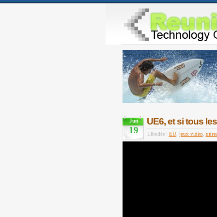
UE6, et si tous le
Jun
19
Libellés :
EU
,
jeux vidéo
,
unre