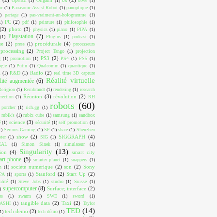
OpenGl
(1)
Origami
(1)
otwé
(1)
ic
(1)
Panasonic Assist Robot
(1)
panoptique
(1)
)
partage
(1)
pas-vraiment-un-hologramme
(1)
PC
(2)
1)
pdf
(1)
peinture
(1)
philosophie
(1)
(2)
photo
(3)
physics
(1)
piano
(1)
PIPA
(1)
Playstation
(7)
(1)
Plugins
(1)
podcast
(1)
ue
(2)
procédurale
(4)
press
(1)
processeurs
processing
(2)
Project Tango
(1)
projection
PS3
(2)
g
(1)
promotion
(1)
PS4
(1)
PS5
(1)
ogie
(1)
Putin
(1)
Qualcomm
(1)
quantique
(1)
Radio
(2)
m
(1)
R&D
(1)
real time 3D capture
Réalité virtuelle
lité augmentée
(6)
Religion
(1)
Rembrandt
(1)
rendering
(1)
research
Réunion
(3)
révolution
(2)
rrection
(1)
RH
robots
(60)
 porcher
(1)
rich.gg
(1)
rubik's
(1)
rubix cube
(1)
samsung
(1)
sandbox
science
(3)
é
(1)
sécurité
(1)
self promotion
(1)
1)
Serious Gaming
(1)
SF
(1)
share
(1)
Shenzhen
show
(2)
SIGGRAPH
(4)
ter
(1)
SIG
(1)
EAL
(1)
Simon Sinek
(1)
simulateur
(1)
Singularity
(13)
ion
(4)
smart city
art phone
(5)
smarter planet
(1)
snappers
(1)
société numérique
(2)
son
(2)
Sony
n
(1)
Stanford
(2)
Start Up
(2)
PA
(1)
sports
(1)
alité
(1)
Steve Jobs
(1)
studio
(1)
Suisse
(1)
supercomputer
(8)
Surface; interface
(2)
)
es
(1)
swarm
(1)
SWE
(1)
sword
(1)
tangible data
(2)
Taxi
(2)
ASHI
(1)
Taylor
TED
(14)
tech demo
(2)
1)
tech démo
(1)