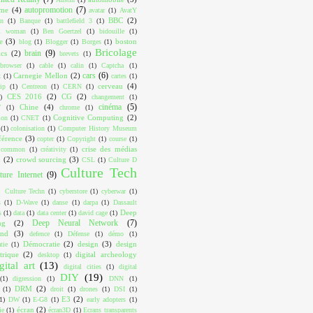
autopromotion
(7)
ome
(4)
avatar
(1)
AvatY
BBC
(2)
on
(1)
Banque
(1)
battlefield 3
(1)
ul woman
(1)
Ben Goertzel
(1)
bidouille
(1)
e
(3)
boston
blog
(1)
Blogger
(1)
Borges
(1)
Bricolage
brain
(9)
cs
(2)
brevets
(1)
browser
(1)
cable
(1)
calin
(1)
Captcha
(1)
cars
(6)
Carnegie Mellon
(2)
k
(1)
cartes
(1)
cerveau
(4)
ip
(1)
Centreon
(1)
CERN
(1)
CES 2016
(2)
CG
(2)
)
changement
(1)
cinéma
(5)
Chine
(4)
T
(1)
chrome
(1)
Cognitive Computing
(2)
ion
(1)
CNET
(1)
(1)
colonisation
(1)
Computer History Museum
férence
(3)
copter
(1)
Copyright
(1)
course
(1)
crise des médias
e common
(1)
créativity
(1)
x
(2)
crowd sourcing
(3)
CSL
(1)
Culture D
Culture Tech
ture Internet
(9)
Culture Techn
(1)
cyberstore
(1)
cyberwar
(1)
s
(1)
D-Wave
(1)
danse
(1)
darpa
(1)
Dassault
Deep
s
(1)
data
(1)
data center
(1)
david cage
(1)
Deep Neural Network
(7)
ng
(2)
ind
(3)
defence
(1)
Défense
(1)
démo
(1)
Démocratie
(2)
design
(3)
design
tie
(1)
trique
(2)
digital archeology
desktop
(1)
gital art
(13)
digital cities
(1)
digital
DIY
(19)
(1)
digression
(1)
DNN
(1)
DRM
(2)
(1)
droit
(1)
drones
(1)
DSI
(1)
E3
(2)
1)
DW
(1)
E-G8
(1)
early adopters
(1)
écran
(2)
ie
(1)
écran3D
(1)
Ecrans transparents