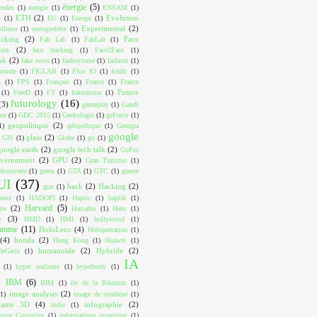
énergie
(5)
trodes
(1)
energie
(1)
ENSAM
(1)
ETH
(2)
Evolution
e
(1)
EU
(1)
Europe
(1)
Experimental
(2)
ellence
(1)
exosquelette
(1)
acking
(2)
Face
Fab Lab
(1)
FabLab
(1)
ion
(2)
face tracking
(1)
Face2Face
(1)
ok
(2)
fake news
(1)
fanboyisme
(1)
fashion
(1)
conde
(1)
FIGLAB
(1)
Flux IO
(1)
foldit
(1)
n
(1)
FPS
(1)
Français
(1)
France
(1)
France
Future
(1)
FreeD
(1)
FT
(1)
fukushima
(1)
futurology
(16)
(3)
gameplay
(1)
Gandi
ner
(1)
GDC 2015
(1)
Geekologie
(1)
geForce
(1)
geopolitique
(2)
1)
géopolitque
(1)
Georgia
google
glass
(2)
GIS
(1)
Globe
(1)
go
(1)
google earth
(2)
google tech talk
(2)
GoPro
vernement
(2)
GPU
(2)
Gran Turismo
(1)
écouverte
(1)
green
(1)
GTA
(1)
GTC
(1)
guerre
UI
(37)
hack
(2)
Hacking
(2)
gun
(1)
isme
(1)
HADOPI
(1)
Haptic
(1)
haptik
(1)
Harvard
(5)
re
(2)
Hassabis
(1)
Hero
(1)
e
(3)
HMD
(1)
HMI
(1)
hollywood
(1)
ramme
(11)
HoloLens
(4)
Holoportation
(1)
(4)
honda
(2)
Hong Kong
(1)
Huawei
(1)
humanoïde
(2)
Hybride
(2)
eGaris
(1)
IA
(1)
hyper realisme
(1)
hyperbody
(1)
IBM
(6)
IHM
(1)
ile de la Réunion
(1)
image analysis
(2)
(1)
image de synthese
(1)
mante 3D
(4)
infographie
(2)
indie
(1)
tique Cognitive
(1)
informatique quantique
(1)