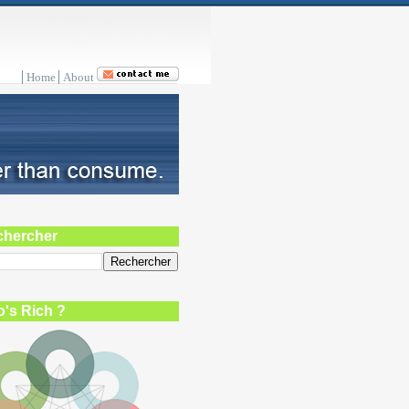
Home
About
chercher
's Rich ?