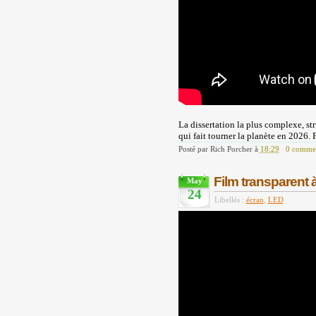
La dissertation la plus complexe, str
qui fait tourner la planète en 2026. 
Posté par
Rich Porcher
à
18:29
0 commen
Film transparent 
May
24
Libellés :
écran
,
LED