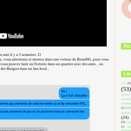
Ric
un ami il y a 3 semaines :O
,, vous atterrissez et montez dans une voiture de BeamNG, pour vous
 vous pouvez faire un Fortnite dans un quartier avec des amis... ou
r des Burgers dans un fast food...
Lib
2.0
(4
(53)
3Dweb
ActualL
Système
and
(1)
anonym
(24)
(2)
Arn
(1)
asp
Augmen