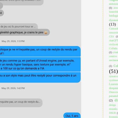
auton
(1)
avi
beautif
biologi
dynami
(13)
Carmac
censorsh
CES
(1
chatGP
civilisat
Collada
con
(1)
creativ
sociau
Cul
(1)
(51)
cymatic
système
Learni
deepm
Democra
paramé
di
(2)
design
données
DSLR
(
Econom