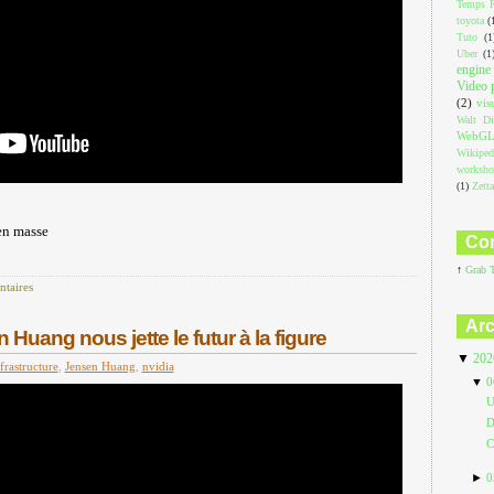
Temps R
toyota
(
Tuto
(1
Uber
(1
engine
Video 
(2)
vis
Walt Di
WebG
Wikiped
worksh
(1)
Zett
en masse
Com
↑
Grab 
taires
Arc
Huang nous jette le futur à la figure
▼
20
frastructure
,
Jensen Huang
,
nvidia
▼
0
U
D
C
►
0