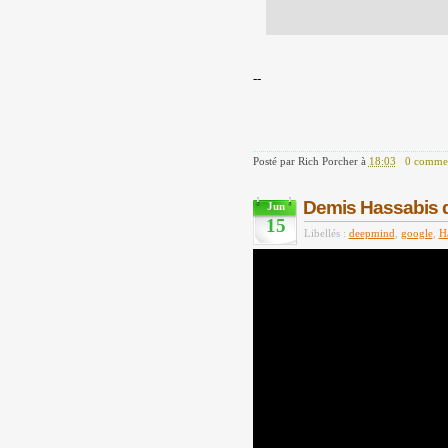
--
Posté par
Rich Porcher
à
18:03
0 commen
Demis Hassabis 
Jun
15
Libellés :
deepmind
,
google
,
H