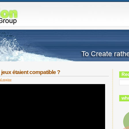
s jeux étaient compatible ?
Re
al engine
who