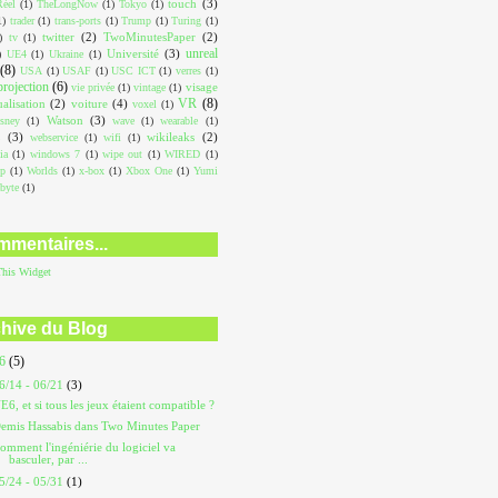
touch
(3)
éel
(1)
TheLongNow
(1)
Tokyo
(1)
1)
trader
(1)
trans-ports
(1)
Trump
(1)
Turing
(1)
twitter
(2)
TwoMinutesPaper
(2)
)
tv
(1)
unreal
Université
(3)
)
UE4
(1)
Ukraine
(1)
(8)
USA
(1)
USAF
(1)
USC ICT
(1)
verres
(1)
projection
(6)
visage
vie privée
(1)
vintage
(1)
VR
(8)
ualisation
(2)
voiture
(4)
voxel
(1)
Watson
(3)
sney
(1)
wave
(1)
wearable
(1)
L
(3)
wikileaks
(2)
webservice
(1)
wifi
(1)
ia
(1)
windows 7
(1)
wipe out
(1)
WIRED
(1)
op
(1)
Worlds
(1)
x-box
(1)
Xbox One
(1)
Yumi
abyte
(1)
mentaires...
This
Widget
hive du Blog
26
(5)
6/14 - 06/21
(3)
E6, et si tous les jeux étaient compatible ?
emis Hassabis dans Two Minutes Paper
omment l'ingéniérie du logiciel va
basculer, par ...
5/24 - 05/31
(1)