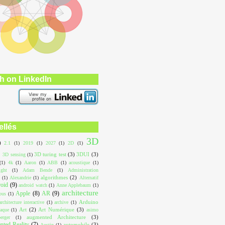
h on LinkedIn
ellés
3D
)
2.1
(1)
2019
(1)
2027
(1)
2D
(1)
3D turing test
(3)
3DUI
(3)
3D sensing
(1)
(1)
4k
(1)
Aaron
(1)
ABB
(1)
acoustique
(1)
ight
(1)
Adam Bende
(1)
Administration
algorithmes
(2)
(1)
Alexandrie
(1)
Alternatif
roid
(9)
android watch
(1)
Anne Applebaum
(1)
architecture
Apple
(8)
AR
(9)
ous
(1)
Arduino
architecture interactive
(1)
archive
(1)
Art
(2)
Art Numérique
(3)
aque
(1)
asimo
augmented Architecture
(3)
erger
(1)
ted Reality
(7)
automobile
(3)
Austin
(1)