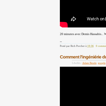
20 minutes avec Demis Hassabis... Wh
--
Posté par
Rich Porcher
à
19:36
0 commen
Comment l'ingéniérie du
Libellés :
Adam Bende
,
google