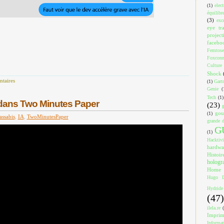
(1)
elec
équilibr
(3)
exc
eye tr
project
facebo
Femtose
Foxcon
Culture
Shock
taires
(1)
Gart
Genie
(
Tech
(1)
dans Two Minutes Paper
(23)
gou
(1)
assabis
,
IA
,
TwoMinutesPaper
grande d
G
(1)
Hacktiv
hardwa
Histoir
holog
Home
Hugo D
Hydride
(47)
ilela.re
Impri
Informa