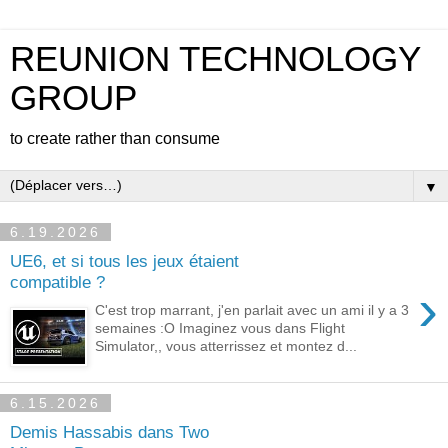
REUNION TECHNOLOGY
GROUP
to create rather than consume
▼
6.19.2026
UE6, et si tous les jeux étaient
compatible ?
›
C'est trop marrant, j'en parlait avec un ami il y a 3
semaines :O Imaginez vous dans Flight
Simulator,, vous atterrissez et montez d...
6.15.2026
Demis Hassabis dans Two