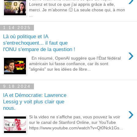
Lorenz et tout ce que j’ai appris grâce à elle,
merci. Je m’abonne 🙂 La seule chose qui, à mon
...
1.14.2025
Là où politique et IA
s'entrechoquent... il faut que
›
l'ONU s'empare de la question !
En résumé, OpenAI suggère que l'État fédéral
américain lui fasse confiance, car ils sont
"alignés" sur les idées de libre...
9.18.2024
IA et Démocratie: Lawrence
Lessig y voit plus clair que
›
nous.
Si la video ne s'affiche pas, vous pouvez la voir
sur le canal de Stanford Online, sur YouTube
https://www.youtube.com/watch?v=Qt0Nck1Gs...