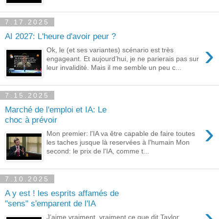
7.17.2025
AI 2027: L'heure d'avoir peur ?
›
Ok, le (et ses variantes) scénario est très
engageant. Et aujourd’hui, je ne parierais pas sur
leur invalidité. Mais il me semble un peu c...
7.15.2025
Marché de l'emploi et IA: Le
choc à prévoir
›
Mon premier: l'IA va être capable de faire toutes
les taches jusque là reservées à l'humain Mon
second: le prix de l'IA, comme t...
7.10.2025
A y est ! les esprits affamés de
"sens" s'emparent de l'IA
›
J’aime vraiment, vraiment ce que dit Taylor