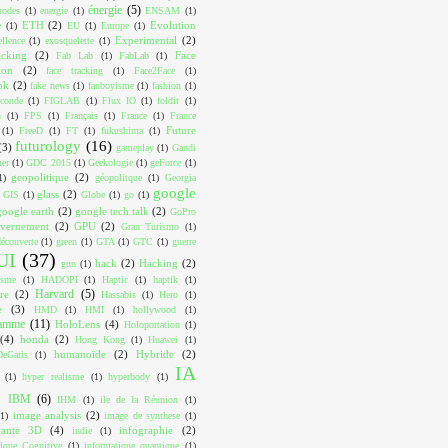
énergie
(5)
trodes
(1)
energie
(1)
ENSAM
(1)
ETH
(2)
Evolution
e
(1)
EU
(1)
Europe
(1)
Experimental
(2)
ellence
(1)
exosquelette
(1)
acking
(2)
Face
Fab Lab
(1)
FabLab
(1)
ion
(2)
face tracking
(1)
Face2Face
(1)
ok
(2)
fake news
(1)
fanboyisme
(1)
fashion
(1)
conde
(1)
FIGLAB
(1)
Flux IO
(1)
foldit
(1)
n
(1)
FPS
(1)
Français
(1)
France
(1)
France
Future
(1)
FreeD
(1)
FT
(1)
fukushima
(1)
futurology
(16)
(3)
gameplay
(1)
Gandi
ner
(1)
GDC 2015
(1)
Geekologie
(1)
geForce
(1)
geopolitique
(2)
1)
géopolitque
(1)
Georgia
google
glass
(2)
GIS
(1)
Globe
(1)
go
(1)
google earth
(2)
google tech talk
(2)
GoPro
vernement
(2)
GPU
(2)
Gran Turismo
(1)
écouverte
(1)
green
(1)
GTA
(1)
GTC
(1)
guerre
UI
(37)
hack
(2)
Hacking
(2)
gun
(1)
isme
(1)
HADOPI
(1)
Haptic
(1)
haptik
(1)
Harvard
(5)
re
(2)
Hassabis
(1)
Hero
(1)
e
(3)
HMD
(1)
HMI
(1)
hollywood
(1)
ramme
(11)
HoloLens
(4)
Holoportation
(1)
(4)
honda
(2)
Hong Kong
(1)
Huawei
(1)
humanoïde
(2)
Hybride
(2)
eGaris
(1)
IA
(1)
hyper realisme
(1)
hyperbody
(1)
IBM
(6)
IHM
(1)
ile de la Réunion
(1)
image analysis
(2)
(1)
image de synthese
(1)
mante 3D
(4)
infographie
(2)
indie
(1)
tique Cognitive
(1)
informatique quantique
(1)