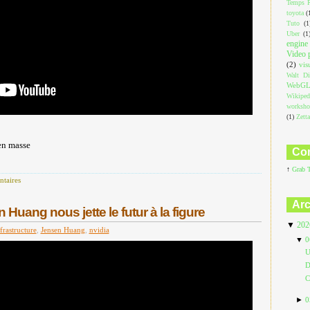
Temps R
toyota
(
Tuto
(1
Uber
(1
engine
Video 
(2)
vis
Walt Di
WebG
Wikiped
worksh
(1)
Zett
en masse
Com
↑
Grab 
taires
Arc
Huang nous jette le futur à la figure
▼
20
frastructure
,
Jensen Huang
,
nvidia
▼
0
U
D
C
►
0