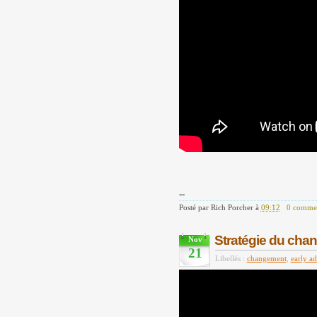
--
Posté par
Rich Porcher
à
09:12
0 commen
Stratégie du cha
Nov
21
Libellés :
changement
,
early ad