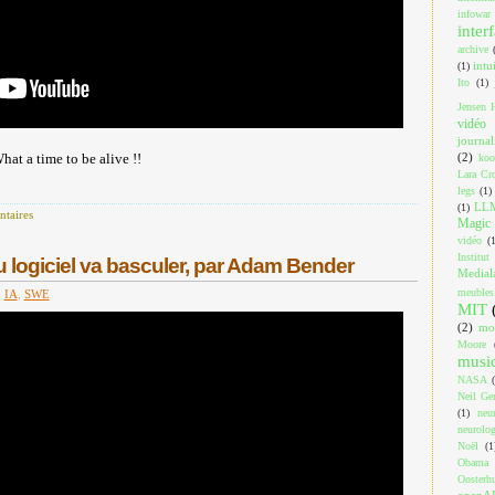
infowar
inter
archive
intu
(1)
Ito
(1)
Jensen 
vidéo
journa
(2)
at a time to be alive !!
koo
Lara Cro
legs
(1)
LL
(1)
taires
Magic 
vidéo
(
Institut
 logiciel va basculer, par Adam Bender
Medial
meubles
,
IA
,
SWE
MIT
(2)
mo
Moore
musi
NASA
Neil Ger
(1)
neu
neurolog
Noël
(1
Obama
Oosterh
openA