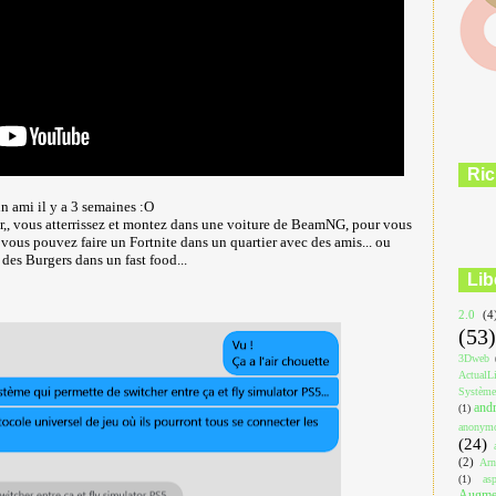
Ric
un ami il y a 3 semaines :O
,, vous atterrissez et montez dans une voiture de BeamNG, pour vous
 vous pouvez faire un Fortnite dans un quartier avec des amis... ou
r des Burgers dans un fast food...
Lib
2.0
(4
(53)
3Dweb
ActualL
Système
and
(1)
anonym
(24)
(2)
Arn
(1)
asp
Augmen