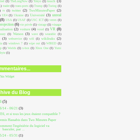
touch
(3)
éel
(1)
TheLongNow
(1)
Tokyo
(1)
1)
trader
(1)
trans-ports
(1)
Trump
(1)
Turing
(1)
twitter
(2)
TwoMinutesPaper
(2)
)
tv
(1)
unreal
Université
(3)
)
UE4
(1)
Ukraine
(1)
(8)
USA
(1)
USAF
(1)
USC ICT
(1)
verres
(1)
projection
(6)
visage
vie privée
(1)
vintage
(1)
VR
(8)
ualisation
(2)
voiture
(4)
voxel
(1)
Watson
(3)
sney
(1)
wave
(1)
wearable
(1)
L
(3)
wikileaks
(2)
webservice
(1)
wifi
(1)
ia
(1)
windows 7
(1)
wipe out
(1)
WIRED
(1)
op
(1)
Worlds
(1)
x-box
(1)
Xbox One
(1)
Yumi
abyte
(1)
mentaires...
This
Widget
hive du Blog
26
(5)
6/14 - 06/21
(3)
E6, et si tous les jeux étaient compatible ?
emis Hassabis dans Two Minutes Paper
omment l'ingéniérie du logiciel va
basculer, par ...
5/24 - 05/31
(1)