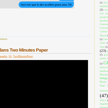
(1)
elec
équilibr
(3)
exc
eye tr
project
facebo
Femtose
Foxcon
Culture
Shock
taires
(1)
Gart
Genie
(
Tech
(1)
dans Two Minutes Paper
(23)
gou
(1)
assabis
,
IA
,
TwoMinutesPaper
grande d
G
(1)
Hacktiv
hardwa
Histoir
holog
Home
Hugo D
Hydride
(47)
ilela.re
Impri
Informa