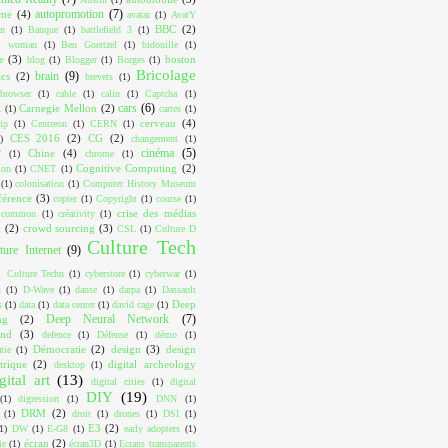
autopromotion
(7)
ome
(4)
avatar
(1)
AvatY
BBC
(2)
on
(1)
Banque
(1)
battlefield 3
(1)
ul woman
(1)
Ben Goertzel
(1)
bidouille
(1)
e
(3)
boston
blog
(1)
Blogger
(1)
Borges
(1)
Bricolage
brain
(9)
cs
(2)
brevets
(1)
browser
(1)
cable
(1)
calin
(1)
Captcha
(1)
cars
(6)
Carnegie Mellon
(2)
k
(1)
cartes
(1)
cerveau
(4)
ip
(1)
Centreon
(1)
CERN
(1)
CES 2016
(2)
CG
(2)
)
changement
(1)
cinéma
(5)
Chine
(4)
T
(1)
chrome
(1)
Cognitive Computing
(2)
ion
(1)
CNET
(1)
(1)
colonisation
(1)
Computer History Museum
férence
(3)
copter
(1)
Copyright
(1)
course
(1)
crise des médias
e common
(1)
créativity
(1)
x
(2)
crowd sourcing
(3)
CSL
(1)
Culture D
Culture Tech
ture Internet
(9)
Culture Techn
(1)
cyberstore
(1)
cyberwar
(1)
s
(1)
D-Wave
(1)
danse
(1)
darpa
(1)
Dassault
Deep
s
(1)
data
(1)
data center
(1)
david cage
(1)
Deep Neural Network
(7)
ng
(2)
ind
(3)
defence
(1)
Défense
(1)
démo
(1)
Démocratie
(2)
design
(3)
design
tie
(1)
trique
(2)
digital archeology
desktop
(1)
gital art
(13)
digital cities
(1)
digital
DIY
(19)
(1)
digression
(1)
DNN
(1)
DRM
(2)
(1)
droit
(1)
drones
(1)
DSI
(1)
E3
(2)
1)
DW
(1)
E-G8
(1)
early adopters
(1)
écran
(2)
ie
(1)
écran3D
(1)
Ecrans transparents