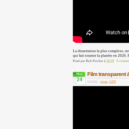
La dissertation la plus complexe, str
qui fait tourner la planète en 2026. 
Posté par
Rich Porcher
à
18:29
0 commen
Film transparent 
May
24
Libellés :
écran
,
LED