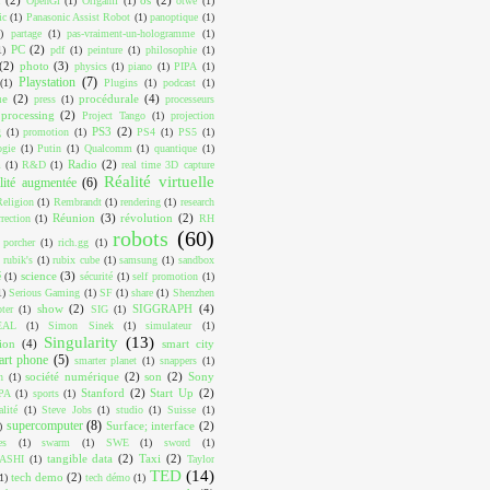
OpenGl
(1)
Origami
(1)
otwé
(1)
ic
(1)
Panasonic Assist Robot
(1)
panoptique
(1)
)
partage
(1)
pas-vraiment-un-hologramme
(1)
PC
(2)
1)
pdf
(1)
peinture
(1)
philosophie
(1)
(2)
photo
(3)
physics
(1)
piano
(1)
PIPA
(1)
Playstation
(7)
(1)
Plugins
(1)
podcast
(1)
ue
(2)
procédurale
(4)
press
(1)
processeurs
processing
(2)
Project Tango
(1)
projection
PS3
(2)
g
(1)
promotion
(1)
PS4
(1)
PS5
(1)
ogie
(1)
Putin
(1)
Qualcomm
(1)
quantique
(1)
Radio
(2)
m
(1)
R&D
(1)
real time 3D capture
Réalité virtuelle
lité augmentée
(6)
Religion
(1)
Rembrandt
(1)
rendering
(1)
research
Réunion
(3)
révolution
(2)
rrection
(1)
RH
robots
(60)
 porcher
(1)
rich.gg
(1)
rubik's
(1)
rubix cube
(1)
samsung
(1)
sandbox
science
(3)
é
(1)
sécurité
(1)
self promotion
(1)
1)
Serious Gaming
(1)
SF
(1)
share
(1)
Shenzhen
show
(2)
SIGGRAPH
(4)
ter
(1)
SIG
(1)
EAL
(1)
Simon Sinek
(1)
simulateur
(1)
Singularity
(13)
ion
(4)
smart city
art phone
(5)
smarter planet
(1)
snappers
(1)
société numérique
(2)
son
(2)
Sony
n
(1)
Stanford
(2)
Start Up
(2)
PA
(1)
sports
(1)
alité
(1)
Steve Jobs
(1)
studio
(1)
Suisse
(1)
supercomputer
(8)
Surface; interface
(2)
)
es
(1)
swarm
(1)
SWE
(1)
sword
(1)
tangible data
(2)
Taxi
(2)
ASHI
(1)
Taylor
TED
(14)
tech demo
(2)
1)
tech démo
(1)