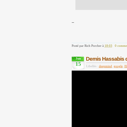
--
Posté par
Rich Porcher
à
18:03
0 commen
Demis Hassabis 
Jun
15
Libellés :
deepmind
,
google
,
H