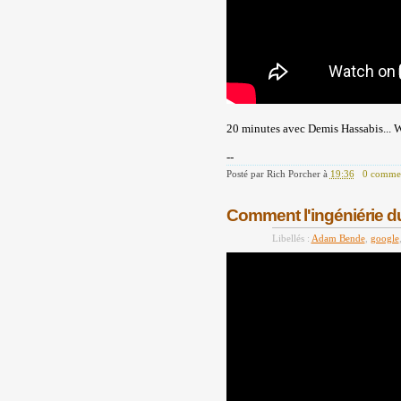
20 minutes avec Demis Hassabis... Wh
--
Posté par
Rich Porcher
à
19:36
0 commen
Comment l'ingéniérie du
Libellés :
Adam Bende
,
google