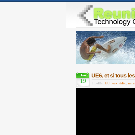
UE6, et si tous le
Jun
19
Libellés :
EU
,
jeux vidéo
,
unre