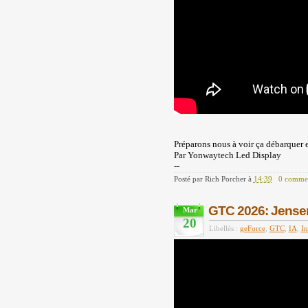
Préparons nous à voir ça débarquer 
Par Yonwaytech Led Display
--
Posté par
Rich Porcher
à
14:39
0 commen
GTC 2026: Jensen 
Mar
20
Libellés :
geForce
,
GTC
,
IA
,
In