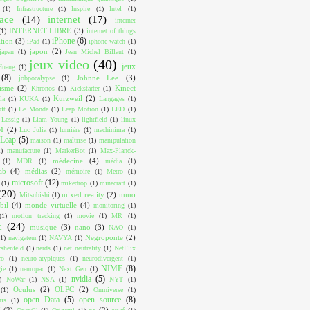
(1)
Infrastructure
(1)
Inspire
(1)
Intel
(1)
face
(14)
internet
(17)
internet
INTERNET LIBRE
(3)
(1)
internet of things
iPhone
(6)
ition
(3)
iPad
(1)
iphone watch
(1)
japon
(2)
japan
(1)
Jean Michel Billaut
(1)
jeux video
(40)
jeux
Huang
(1)
(8)
Johnne Lee
(3)
jobpocalypse
(1)
lisme
(2)
Kinect
Khronos
(1)
Kickstarter
(1)
Kurzweil
(2)
la
(1)
KUKA
(1)
Langages
(1)
ft
(1)
Le Monde
(1)
Leap Motion
(1)
LED
(1)
Lessig
(1)
Liam Young
(1)
lightfield
(1)
linux
M
(2)
Luc Julia
(1)
lumière
(1)
machinima
(1)
Leap
(5)
maison
(1)
maîtrise
(1)
manipulation
1)
manufacture
(1)
MarkerBot
(1)
Max-Planck-
médecine
(4)
(1)
MDR
(1)
média
(1)
ab
(4)
médias
(2)
mémoire
(1)
Metro
(1)
microsoft
(12)
(1)
mikedrop
(1)
minecraft
(1)
(20)
mixed reality
(2)
mmo
Mitsubishi
(1)
bil
(4)
monde virtuelle
(4)
monitoring
(1)
(1)
motion tracking
(1)
movie
(1)
MR
(1)
c
(24)
musique
(3)
nano
(3)
NAO
(1)
Negroponte
(2)
(1)
navigateur
(1)
NAVYA
(1)
shenfeld
(1)
nerds
(1)
net neutrality
(1)
NetFlix
ro
(1)
neuro-atypiques
(1)
neurodivergent
(1)
NIME
(8)
ie
(1)
neuropac
(1)
Next Gen
(1)
nvidia
(5)
)
NoWar
(1)
NSA
(1)
NYT
(1)
Oculus
(2)
OLPC
(2)
(1)
Omniverse
(1)
open Data
(5)
open source
(8)
uis
(1)
I
(2)
os
(2)