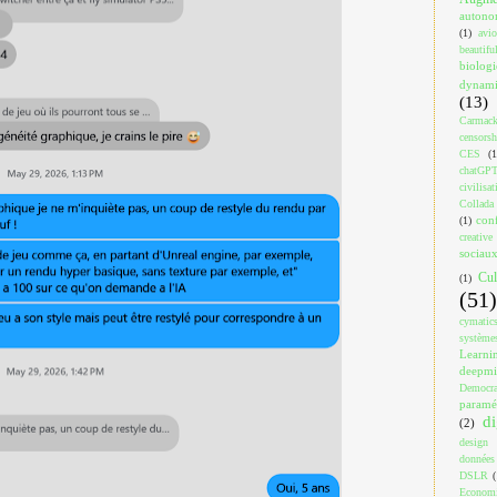
auton
(1)
avi
beautif
biologi
dynami
(13)
Carmac
censorsh
CES
(1
chatGP
civilisat
Collada
con
(1)
creativ
sociau
Cul
(1)
(51)
cymatic
système
Learni
deepm
Democra
paramé
di
(2)
design
données
DSLR
(
Econom