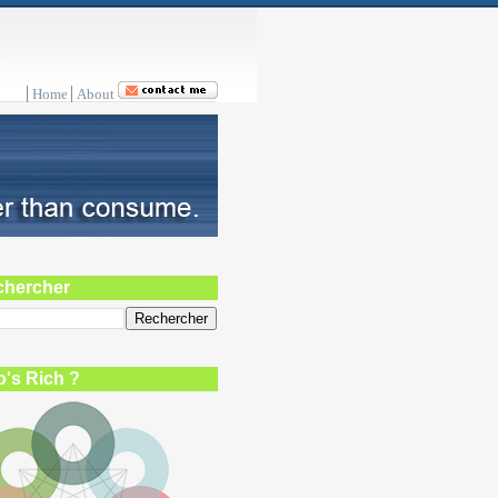
Home
About
chercher
's Rich ?