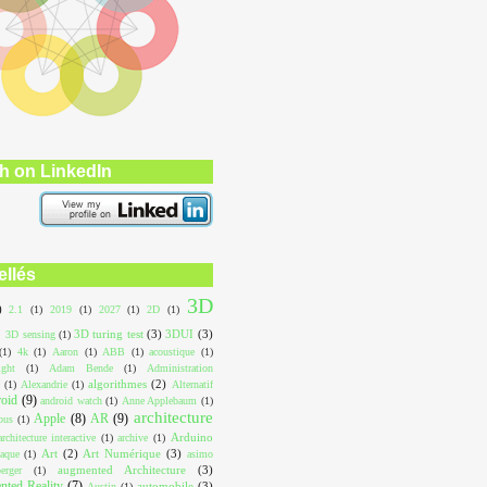
h on LinkedIn
ellés
3D
)
2.1
(1)
2019
(1)
2027
(1)
2D
(1)
3D turing test
(3)
3DUI
(3)
3D sensing
(1)
(1)
4k
(1)
Aaron
(1)
ABB
(1)
acoustique
(1)
ight
(1)
Adam Bende
(1)
Administration
algorithmes
(2)
(1)
Alexandrie
(1)
Alternatif
roid
(9)
android watch
(1)
Anne Applebaum
(1)
architecture
Apple
(8)
AR
(9)
ous
(1)
Arduino
architecture interactive
(1)
archive
(1)
Art
(2)
Art Numérique
(3)
aque
(1)
asimo
augmented Architecture
(3)
erger
(1)
ted Reality
(7)
automobile
(3)
Austin
(1)