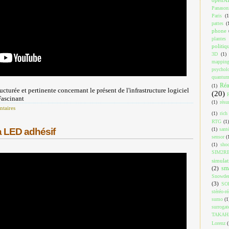
Panason
Paris
(1
pattes
(
phone
plantes
politiq
3D
(1)
mappin
psychol
quantu
Réa
(1)
ucturée et pertinente concernant le présent de l'infrastructure logiciel
(20)
Fascinant
(1)
résu
taires
(1)
rich
RTG
(1)
(1)
sant
à LED adhésif
sensor
(
(1)
shoo
SIM2R
simulat
sm
(2)
Snowde
(3)
SO
stéréo-ré
sumo
(1
surrogat
TAKAH
Lorenz
(