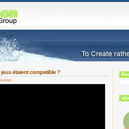
s jeux étaient compatible ?
Re
al engine
who