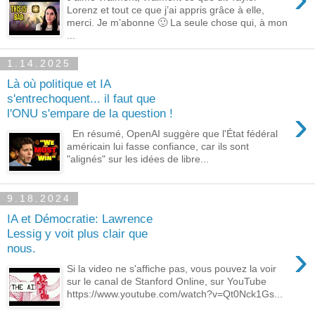
Lorenz et tout ce que j’ai appris grâce à elle,
merci. Je m’abonne 🙂 La seule chose qui, à mon
...
1.14.2025
Là où politique et IA
s'entrechoquent... il faut que
›
l'ONU s'empare de la question !
En résumé, OpenAI suggère que l'État fédéral
américain lui fasse confiance, car ils sont
"alignés" sur les idées de libre...
9.18.2024
IA et Démocratie: Lawrence
Lessig y voit plus clair que
›
nous.
Si la video ne s'affiche pas, vous pouvez la voir
sur le canal de Stanford Online, sur YouTube
https://www.youtube.com/watch?v=Qt0Nck1Gs...