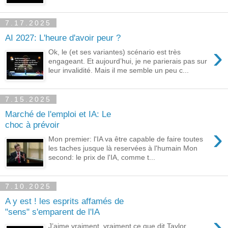
7.17.2025
AI 2027: L'heure d'avoir peur ?
›
Ok, le (et ses variantes) scénario est très
engageant. Et aujourd’hui, je ne parierais pas sur
leur invalidité. Mais il me semble un peu c...
7.15.2025
Marché de l'emploi et IA: Le
choc à prévoir
›
Mon premier: l'IA va être capable de faire toutes
les taches jusque là reservées à l'humain Mon
second: le prix de l'IA, comme t...
7.10.2025
A y est ! les esprits affamés de
"sens" s'emparent de l'IA
›
J’aime vraiment, vraiment ce que dit Taylor