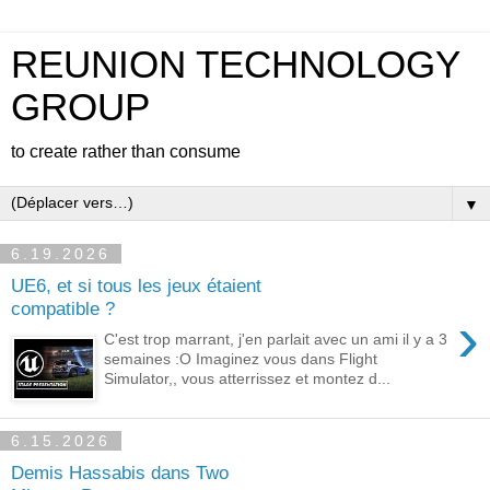
REUNION TECHNOLOGY
GROUP
to create rather than consume
▼
6.19.2026
UE6, et si tous les jeux étaient
compatible ?
›
C'est trop marrant, j'en parlait avec un ami il y a 3
semaines :O Imaginez vous dans Flight
Simulator,, vous atterrissez et montez d...
6.15.2026
Demis Hassabis dans Two