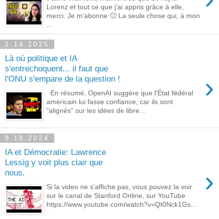
Lorenz et tout ce que j’ai appris grâce à elle,
merci. Je m’abonne 🙂 La seule chose qui, à mon
...
1.14.2025
Là où politique et IA
s'entrechoquent... il faut que
›
l'ONU s'empare de la question !
En résumé, OpenAI suggère que l'État fédéral
américain lui fasse confiance, car ils sont
"alignés" sur les idées de libre...
9.18.2024
IA et Démocratie: Lawrence
Lessig y voit plus clair que
›
nous.
Si la video ne s'affiche pas, vous pouvez la voir
sur le canal de Stanford Online, sur YouTube
https://www.youtube.com/watch?v=Qt0Nck1Gs...