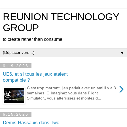
REUNION TECHNOLOGY
GROUP
to create rather than consume
▼
6.19.2026
UE6, et si tous les jeux étaient
compatible ?
›
C'est trop marrant, j'en parlait avec un ami il y a 3
semaines :O Imaginez vous dans Flight
Simulator,, vous atterrissez et montez d...
6.15.2026
Demis Hassabis dans Two