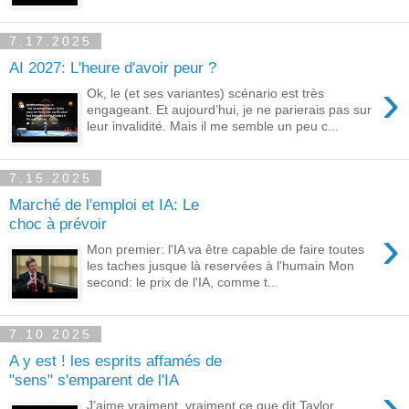
7.17.2025
AI 2027: L'heure d'avoir peur ?
›
Ok, le (et ses variantes) scénario est très
engageant. Et aujourd’hui, je ne parierais pas sur
leur invalidité. Mais il me semble un peu c...
7.15.2025
Marché de l'emploi et IA: Le
choc à prévoir
›
Mon premier: l'IA va être capable de faire toutes
les taches jusque là reservées à l'humain Mon
second: le prix de l'IA, comme t...
7.10.2025
A y est ! les esprits affamés de
"sens" s'emparent de l'IA
›
J’aime vraiment, vraiment ce que dit Taylor