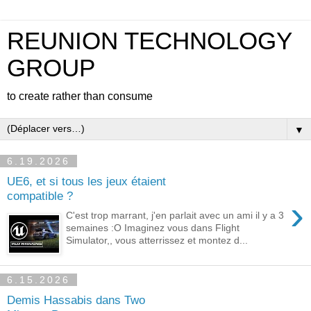
REUNION TECHNOLOGY
GROUP
to create rather than consume
▼
6.19.2026
UE6, et si tous les jeux étaient
compatible ?
›
C'est trop marrant, j'en parlait avec un ami il y a 3
semaines :O Imaginez vous dans Flight
Simulator,, vous atterrissez et montez d...
6.15.2026
Demis Hassabis dans Two