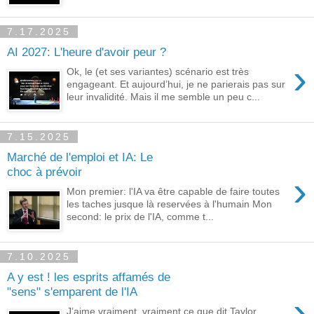
7.17.2025
AI 2027: L'heure d'avoir peur ?
›
Ok, le (et ses variantes) scénario est très
engageant. Et aujourd’hui, je ne parierais pas sur
leur invalidité. Mais il me semble un peu c...
7.15.2025
Marché de l'emploi et IA: Le
choc à prévoir
›
Mon premier: l'IA va être capable de faire toutes
les taches jusque là reservées à l'humain Mon
second: le prix de l'IA, comme t...
7.10.2025
A y est ! les esprits affamés de
"sens" s'emparent de l'IA
›
J’aime vraiment, vraiment ce que dit Taylor