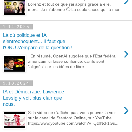
Lorenz et tout ce que j’ai appris grâce à elle,
merci. Je m’abonne 🙂 La seule chose qui, à mon
...
1.14.2025
Là où politique et IA
s'entrechoquent... il faut que
›
l'ONU s'empare de la question !
En résumé, OpenAI suggère que l'État fédéral
américain lui fasse confiance, car ils sont
"alignés" sur les idées de libre...
9.18.2024
IA et Démocratie: Lawrence
Lessig y voit plus clair que
›
nous.
Si la video ne s'affiche pas, vous pouvez la voir
sur le canal de Stanford Online, sur YouTube
https://www.youtube.com/watch?v=Qt0Nck1Gs...