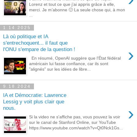
Lorenz et tout ce que j’ai appris grâce à elle,
merci. Je m’abonne 🙂 La seule chose qui, à mon
...
1.14.2025
Là où politique et IA
s'entrechoquent... il faut que
›
l'ONU s'empare de la question !
En résumé, OpenAI suggère que l'État fédéral
américain lui fasse confiance, car ils sont
"alignés" sur les idées de libre...
9.18.2024
IA et Démocratie: Lawrence
Lessig y voit plus clair que
›
nous.
Si la video ne s'affiche pas, vous pouvez la voir
sur le canal de Stanford Online, sur YouTube
https://www.youtube.com/watch?v=Qt0Nck1Gs...