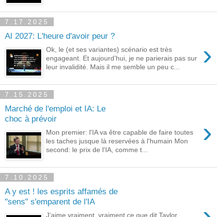
7.17.2025
AI 2027: L'heure d'avoir peur ?
›
Ok, le (et ses variantes) scénario est très
engageant. Et aujourd’hui, je ne parierais pas sur
leur invalidité. Mais il me semble un peu c...
7.15.2025
Marché de l'emploi et IA: Le
choc à prévoir
›
Mon premier: l'IA va être capable de faire toutes
les taches jusque là reservées à l'humain Mon
second: le prix de l'IA, comme t...
7.10.2025
A y est ! les esprits affamés de
"sens" s'emparent de l'IA
›
J’aime vraiment, vraiment ce que dit Taylor