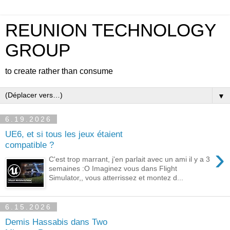
REUNION TECHNOLOGY
GROUP
to create rather than consume
▼
6.19.2026
UE6, et si tous les jeux étaient
compatible ?
›
C'est trop marrant, j'en parlait avec un ami il y a 3
semaines :O Imaginez vous dans Flight
Simulator,, vous atterrissez et montez d...
6.15.2026
Demis Hassabis dans Two