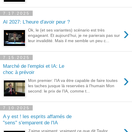
7.17.2025
AI 2027: L'heure d'avoir peur ?
›
Ok, le (et ses variantes) scénario est très
engageant. Et aujourd’hui, je ne parierais pas sur
leur invalidité. Mais il me semble un peu c...
7.15.2025
Marché de l'emploi et IA: Le
choc à prévoir
›
Mon premier: l'IA va être capable de faire toutes
les taches jusque là reservées à l'humain Mon
second: le prix de l'IA, comme t...
7.10.2025
A y est ! les esprits affamés de
"sens" s'emparent de l'IA
›
J’aime vraiment, vraiment ce que dit Taylor