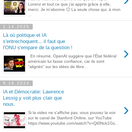
Lorenz et tout ce que j’ai appris grâce à elle,
merci. Je m’abonne 🙂 La seule chose qui, à mon
...
1.14.2025
Là où politique et IA
s'entrechoquent... il faut que
›
l'ONU s'empare de la question !
En résumé, OpenAI suggère que l'État fédéral
américain lui fasse confiance, car ils sont
"alignés" sur les idées de libre...
9.18.2024
IA et Démocratie: Lawrence
Lessig y voit plus clair que
›
nous.
Si la video ne s'affiche pas, vous pouvez la voir
sur le canal de Stanford Online, sur YouTube
https://www.youtube.com/watch?v=Qt0Nck1Gs...