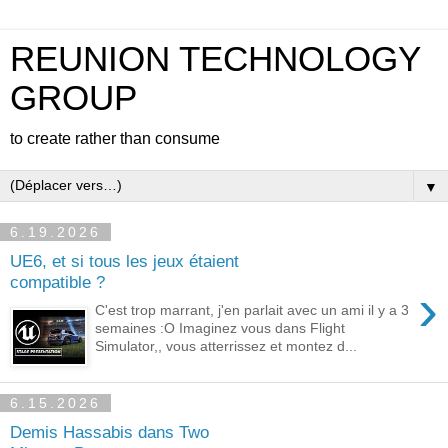
REUNION TECHNOLOGY
GROUP
to create rather than consume
▼
6.19.2026
UE6, et si tous les jeux étaient
compatible ?
›
C'est trop marrant, j'en parlait avec un ami il y a 3
semaines :O Imaginez vous dans Flight
Simulator,, vous atterrissez et montez d...
6.15.2026
Demis Hassabis dans Two