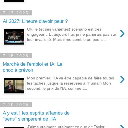
7.17.2025
AI 2027: L'heure d'avoir peur ?
›
Ok, le (et ses variantes) scénario est très
engageant. Et aujourd’hui, je ne parierais pas sur
leur invalidité. Mais il me semble un peu c...
7.15.2025
Marché de l'emploi et IA: Le
choc à prévoir
›
Mon premier: l'IA va être capable de faire toutes
les taches jusque là reservées à l'humain Mon
second: le prix de l'IA, comme t...
7.10.2025
A y est ! les esprits affamés de
"sens" s'emparent de l'IA
›
J’aime vraiment, vraiment ce que dit Taylor