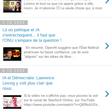
Lorenz et tout ce que j’ai appris grâce à elle,
merci. Je m’abonne 🙂 La seule chose qui, à mon
...
1.14.2025
Là où politique et IA
s'entrechoquent... il faut que
›
l'ONU s'empare de la question !
En résumé, OpenAI suggère que l'État fédéral
américain lui fasse confiance, car ils sont
"alignés" sur les idées de libre...
9.18.2024
IA et Démocratie: Lawrence
Lessig y voit plus clair que
›
nous.
Si la video ne s'affiche pas, vous pouvez la voir
sur le canal de Stanford Online, sur YouTube
https://www.youtube.com/watch?v=Qt0Nck1Gs...