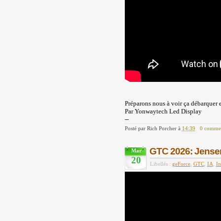
Préparons nous à voir ça débarquer 
Par Yonwaytech Led Display
--
Posté par
Rich Porcher
à
14:39
0 commen
GTC 2026: Jensen 
Mar
20
Libellés :
geForce
,
GTC
,
IA
,
In