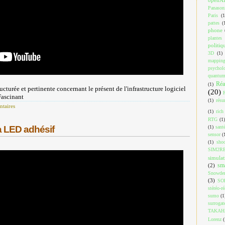
Panason
Paris
(1
pattes
(
phone
plantes
politiq
3D
(1)
mappin
psychol
quantu
Réa
(1)
ucturée et pertinente concernant le présent de l'infrastructure logiciel
(20)
Fascinant
(1)
résu
taires
(1)
rich
RTG
(1)
(1)
sant
à LED adhésif
sensor
(
(1)
shoo
SIM2R
simulat
sm
(2)
Snowde
(3)
SO
stéréo-ré
sumo
(1
surrogat
TAKAH
Lorenz
(