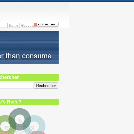
Home
About
chercher
's Rich ?