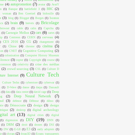
autopromotion
(7)
ome
(4)
avatar
(1)
AvatY
BBC
(2)
on
(1)
Banque
(1)
battlefield 3
(1)
ul woman
(1)
Ben Goertzel
(1)
bidouille
(1)
e
(3)
boston
blog
(1)
Blogger
(1)
Borges
(1)
Bricolage
brain
(9)
cs
(2)
brevets
(1)
browser
(1)
cable
(1)
calin
(1)
Captcha
(1)
cars
(6)
Carnegie Mellon
(2)
k
(1)
cartes
(1)
cerveau
(4)
ip
(1)
Centreon
(1)
CERN
(1)
CES 2016
(2)
CG
(2)
)
changement
(1)
cinéma
(5)
Chine
(4)
T
(1)
chrome
(1)
Cognitive Computing
(2)
ion
(1)
CNET
(1)
(1)
colonisation
(1)
Computer History Museum
férence
(3)
copter
(1)
Copyright
(1)
course
(1)
crise des médias
e common
(1)
créativity
(1)
x
(2)
crowd sourcing
(3)
CSL
(1)
Culture D
Culture Tech
ture Internet
(9)
Culture Techn
(1)
cyberstore
(1)
cyberwar
(1)
s
(1)
D-Wave
(1)
danse
(1)
darpa
(1)
Dassault
Deep
s
(1)
data
(1)
data center
(1)
david cage
(1)
Deep Neural Network
(7)
ng
(2)
ind
(3)
defence
(1)
Défense
(1)
démo
(1)
Démocratie
(2)
design
(3)
design
tie
(1)
trique
(2)
digital archeology
desktop
(1)
gital art
(13)
digital cities
(1)
digital
DIY
(19)
(1)
digression
(1)
DNN
(1)
DRM
(2)
(1)
droit
(1)
drones
(1)
DSI
(1)
E3
(2)
1)
DW
(1)
E-G8
(1)
early adopters
(1)
écran
(2)
ie
(1)
écran3D
(1)
Ecrans transparents