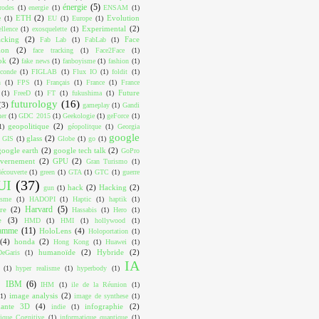
énergie
(5)
trodes
(1)
energie
(1)
ENSAM
(1)
ETH
(2)
Evolution
e
(1)
EU
(1)
Europe
(1)
Experimental
(2)
ellence
(1)
exosquelette
(1)
acking
(2)
Face
Fab Lab
(1)
FabLab
(1)
ion
(2)
face tracking
(1)
Face2Face
(1)
ok
(2)
fake news
(1)
fanboyisme
(1)
fashion
(1)
conde
(1)
FIGLAB
(1)
Flux IO
(1)
foldit
(1)
n
(1)
FPS
(1)
Français
(1)
France
(1)
France
Future
(1)
FreeD
(1)
FT
(1)
fukushima
(1)
futurology
(16)
(3)
gameplay
(1)
Gandi
ner
(1)
GDC 2015
(1)
Geekologie
(1)
geForce
(1)
geopolitique
(2)
1)
géopolitque
(1)
Georgia
google
glass
(2)
GIS
(1)
Globe
(1)
go
(1)
google earth
(2)
google tech talk
(2)
GoPro
vernement
(2)
GPU
(2)
Gran Turismo
(1)
écouverte
(1)
green
(1)
GTA
(1)
GTC
(1)
guerre
UI
(37)
hack
(2)
Hacking
(2)
gun
(1)
isme
(1)
HADOPI
(1)
Haptic
(1)
haptik
(1)
Harvard
(5)
re
(2)
Hassabis
(1)
Hero
(1)
e
(3)
HMD
(1)
HMI
(1)
hollywood
(1)
ramme
(11)
HoloLens
(4)
Holoportation
(1)
(4)
honda
(2)
Hong Kong
(1)
Huawei
(1)
humanoïde
(2)
Hybride
(2)
eGaris
(1)
IA
(1)
hyper realisme
(1)
hyperbody
(1)
IBM
(6)
IHM
(1)
ile de la Réunion
(1)
image analysis
(2)
(1)
image de synthese
(1)
mante 3D
(4)
infographie
(2)
indie
(1)
tique Cognitive
(1)
informatique quantique
(1)