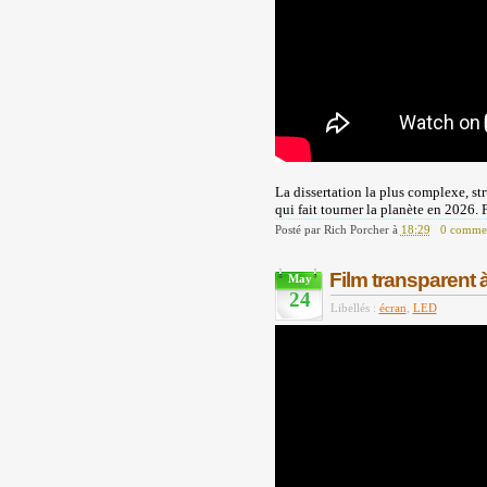
La dissertation la plus complexe, str
qui fait tourner la planète en 2026. 
Posté par
Rich Porcher
à
18:29
0 commen
Film transparent 
May
24
Libellés :
écran
,
LED