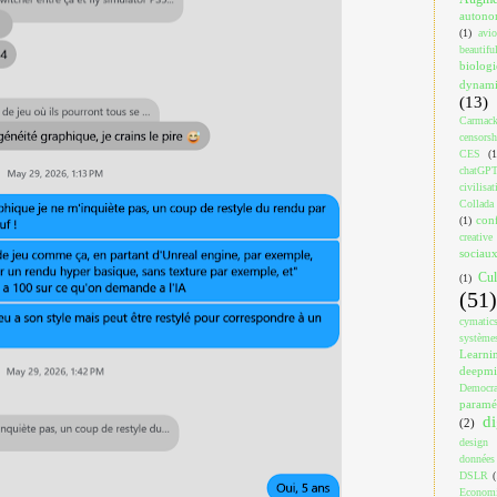
auton
(1)
avi
beautif
biologi
dynami
(13)
Carmac
censorsh
CES
(1
chatGP
civilisat
Collada
con
(1)
creativ
sociau
Cul
(1)
(51)
cymatic
système
Learni
deepm
Democra
paramé
di
(2)
design
données
DSLR
(
Econom