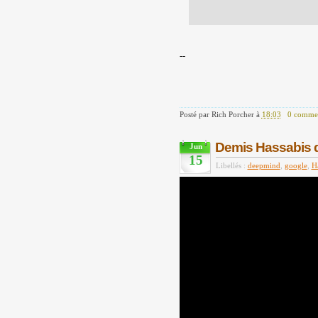
--
Posté par
Rich Porcher
à
18:03
0 commen
Demis Hassabis 
Jun
15
Libellés :
deepmind
,
google
,
H