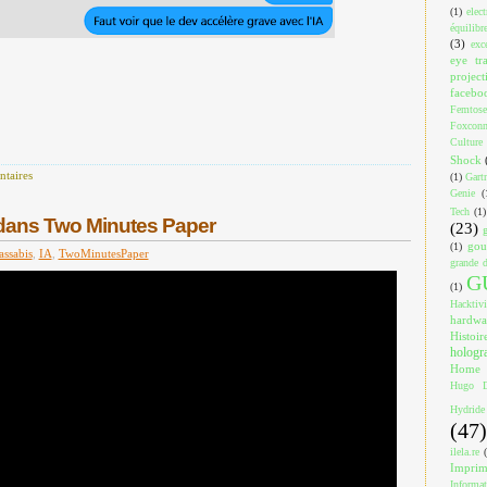
(1)
elec
équilibr
(3)
exc
eye tr
project
facebo
Femtose
Foxcon
Culture
Shock
taires
(1)
Gart
Genie
(
Tech
(1)
dans Two Minutes Paper
(23)
gou
(1)
assabis
,
IA
,
TwoMinutesPaper
grande d
G
(1)
Hacktiv
hardwa
Histoir
holog
Home
Hugo D
Hydride
(47)
ilela.re
Impri
Informa