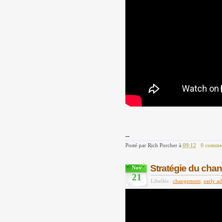
--
Posté par
Rich Porcher
à
09:12
0 commen
Stratégie du cha
Nov
21
Libellés :
changement
,
early ad