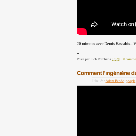
20 minutes avec Demis Hassabis... Wh
--
Posté par
Rich Porcher
à
19:36
0 commen
Comment l'ingéniérie du
Libellés :
Adam Bende
,
google