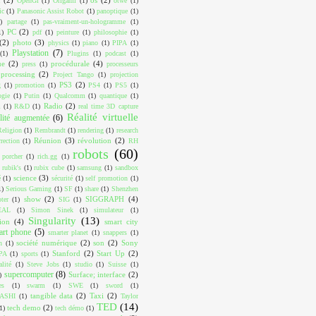
OpenGl
(1)
Origami
(1)
otwé
(1)
ic
(1)
Panasonic Assist Robot
(1)
panoptique
(1)
)
partage
(1)
pas-vraiment-un-hologramme
(1)
PC
(2)
1)
pdf
(1)
peinture
(1)
philosophie
(1)
(2)
photo
(3)
physics
(1)
piano
(1)
PIPA
(1)
Playstation
(7)
(1)
Plugins
(1)
podcast
(1)
ue
(2)
procédurale
(4)
press
(1)
processeurs
processing
(2)
Project Tango
(1)
projection
PS3
(2)
g
(1)
promotion
(1)
PS4
(1)
PS5
(1)
ogie
(1)
Putin
(1)
Qualcomm
(1)
quantique
(1)
Radio
(2)
m
(1)
R&D
(1)
real time 3D capture
Réalité virtuelle
lité augmentée
(6)
Religion
(1)
Rembrandt
(1)
rendering
(1)
research
Réunion
(3)
révolution
(2)
rrection
(1)
RH
robots
(60)
 porcher
(1)
rich.gg
(1)
rubik's
(1)
rubix cube
(1)
samsung
(1)
sandbox
science
(3)
é
(1)
sécurité
(1)
self promotion
(1)
1)
Serious Gaming
(1)
SF
(1)
share
(1)
Shenzhen
show
(2)
SIGGRAPH
(4)
ter
(1)
SIG
(1)
EAL
(1)
Simon Sinek
(1)
simulateur
(1)
Singularity
(13)
ion
(4)
smart city
art phone
(5)
smarter planet
(1)
snappers
(1)
société numérique
(2)
son
(2)
Sony
n
(1)
Stanford
(2)
Start Up
(2)
PA
(1)
sports
(1)
alité
(1)
Steve Jobs
(1)
studio
(1)
Suisse
(1)
supercomputer
(8)
Surface; interface
(2)
)
es
(1)
swarm
(1)
SWE
(1)
sword
(1)
tangible data
(2)
Taxi
(2)
ASHI
(1)
Taylor
TED
(14)
tech demo
(2)
1)
tech démo
(1)