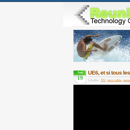
UE6, et si tous le
Jun
19
Libellés :
EU
,
jeux vidéo
,
unre