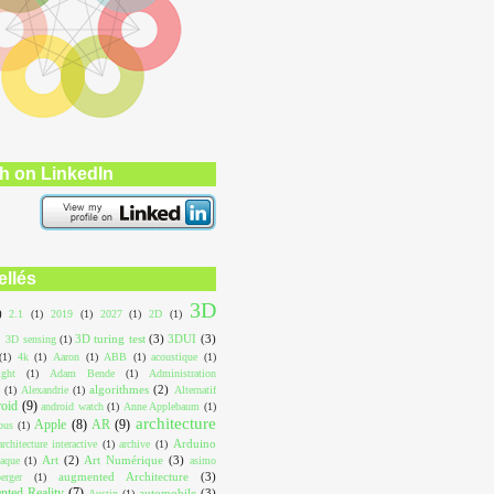
h on LinkedIn
ellés
3D
)
2.1
(1)
2019
(1)
2027
(1)
2D
(1)
3D turing test
(3)
3DUI
(3)
3D sensing
(1)
(1)
4k
(1)
Aaron
(1)
ABB
(1)
acoustique
(1)
ight
(1)
Adam Bende
(1)
Administration
algorithmes
(2)
(1)
Alexandrie
(1)
Alternatif
roid
(9)
android watch
(1)
Anne Applebaum
(1)
architecture
Apple
(8)
AR
(9)
ous
(1)
Arduino
architecture interactive
(1)
archive
(1)
Art
(2)
Art Numérique
(3)
aque
(1)
asimo
augmented Architecture
(3)
erger
(1)
ted Reality
(7)
automobile
(3)
Austin
(1)