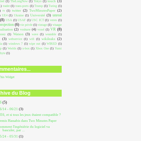
touch
(3)
éel
(1)
TheLongNow
(1)
Tokyo
(1)
1)
trader
(1)
trans-ports
(1)
Trump
(1)
Turing
(1)
twitter
(2)
TwoMinutesPaper
(2)
)
tv
(1)
unreal
Université
(3)
)
UE4
(1)
Ukraine
(1)
(8)
USA
(1)
USAF
(1)
USC ICT
(1)
verres
(1)
projection
(6)
visage
vie privée
(1)
vintage
(1)
VR
(8)
ualisation
(2)
voiture
(4)
voxel
(1)
Watson
(3)
sney
(1)
wave
(1)
wearable
(1)
L
(3)
wikileaks
(2)
webservice
(1)
wifi
(1)
ia
(1)
windows 7
(1)
wipe out
(1)
WIRED
(1)
op
(1)
Worlds
(1)
x-box
(1)
Xbox One
(1)
Yumi
abyte
(1)
mentaires...
This
Widget
hive du Blog
26
(5)
6/14 - 06/21
(3)
E6, et si tous les jeux étaient compatible ?
emis Hassabis dans Two Minutes Paper
omment l'ingéniérie du logiciel va
basculer, par ...
5/24 - 05/31
(1)