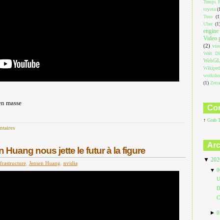
Temps R
toyota
(
Tuto
(1
Uber
(1
engine
Video 
(2)
vis
Walt Di
WebG
Wikiped
worksh
(1)
Zett
en masse
Com
↑
Grab 
taires
Arc
Huang nous jette le futur à la figure
▼
20
frastructure
,
Jensen Huang
,
nvidia
▼
0
U
D
C
►
0