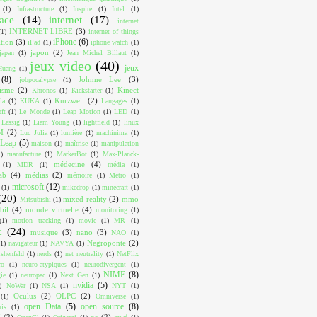
(1)
Infrastructure
(1)
Inspire
(1)
Intel
(1)
face
(14)
internet
(17)
internet
INTERNET LIBRE
(3)
(1)
internet of things
iPhone
(6)
ition
(3)
iPad
(1)
iphone watch
(1)
japon
(2)
japan
(1)
Jean Michel Billaut
(1)
jeux video
(40)
jeux
Huang
(1)
(8)
Johnne Lee
(3)
jobpocalypse
(1)
lisme
(2)
Kinect
Khronos
(1)
Kickstarter
(1)
Kurzweil
(2)
la
(1)
KUKA
(1)
Langages
(1)
ft
(1)
Le Monde
(1)
Leap Motion
(1)
LED
(1)
Lessig
(1)
Liam Young
(1)
lightfield
(1)
linux
M
(2)
Luc Julia
(1)
lumière
(1)
machinima
(1)
Leap
(5)
maison
(1)
maîtrise
(1)
manipulation
1)
manufacture
(1)
MarkerBot
(1)
Max-Planck-
médecine
(4)
(1)
MDR
(1)
média
(1)
ab
(4)
médias
(2)
mémoire
(1)
Metro
(1)
microsoft
(12)
(1)
mikedrop
(1)
minecraft
(1)
(20)
mixed reality
(2)
mmo
Mitsubishi
(1)
bil
(4)
monde virtuelle
(4)
monitoring
(1)
(1)
motion tracking
(1)
movie
(1)
MR
(1)
c
(24)
musique
(3)
nano
(3)
NAO
(1)
Negroponte
(2)
(1)
navigateur
(1)
NAVYA
(1)
shenfeld
(1)
nerds
(1)
net neutrality
(1)
NetFlix
ro
(1)
neuro-atypiques
(1)
neurodivergent
(1)
NIME
(8)
ie
(1)
neuropac
(1)
Next Gen
(1)
nvidia
(5)
)
NoWar
(1)
NSA
(1)
NYT
(1)
Oculus
(2)
OLPC
(2)
(1)
Omniverse
(1)
open Data
(5)
open source
(8)
uis
(1)
I
(2)
os
(2)