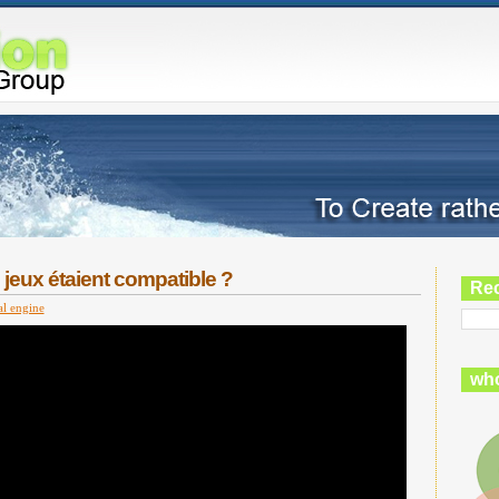
s jeux étaient compatible ?
Re
al engine
who