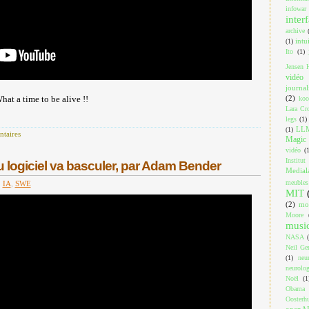
infowar
inter
archive
intu
(1)
Ito
(1)
Jensen 
vidéo
journa
(2)
at a time to be alive !!
koo
Lara Cro
legs
(1)
LL
(1)
taires
Magic 
vidéo
(
Institut
 logiciel va basculer, par Adam Bender
Medial
meubles
,
IA
,
SWE
MIT
(2)
mo
Moore
musi
NASA
Neil Ger
(1)
neu
neurolog
Noël
(1
Obama
Oosterh
openA