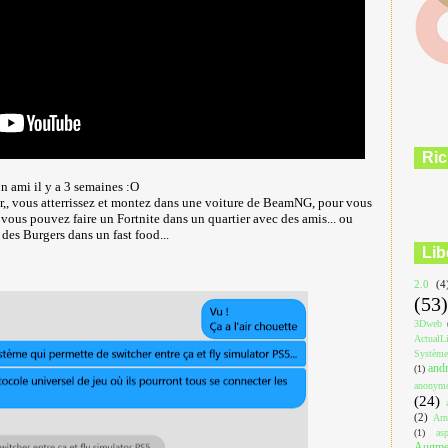
Ric
un ami il y a 3 semaines :O
,, vous atterrissez et montez dans une voiture de BeamNG, pour vous
 vous pouvez faire un Fortnite dans un quartier avec des amis... ou
r des Burgers dans un fast food...
Lib
2.0
(4
(53)
3Dweb
ActualL
Système
and
(1)
anonym
(24)
(2)
Arn
(1)
asp
Augmen