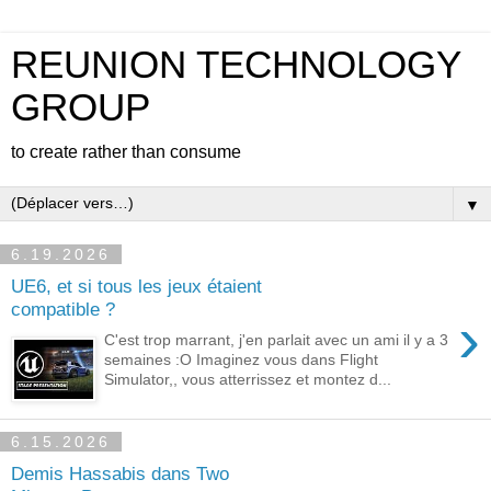
REUNION TECHNOLOGY
GROUP
to create rather than consume
▼
6.19.2026
UE6, et si tous les jeux étaient
compatible ?
›
C'est trop marrant, j'en parlait avec un ami il y a 3
semaines :O Imaginez vous dans Flight
Simulator,, vous atterrissez et montez d...
6.15.2026
Demis Hassabis dans Two