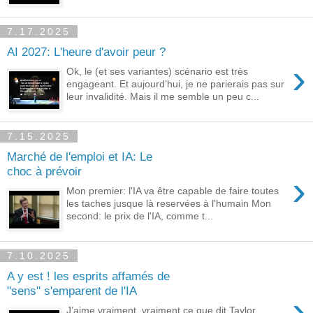
7.17.2025
AI 2027: L'heure d'avoir peur ?
›
Ok, le (et ses variantes) scénario est très
engageant. Et aujourd’hui, je ne parierais pas sur
leur invalidité. Mais il me semble un peu c...
7.15.2025
Marché de l'emploi et IA: Le
choc à prévoir
›
Mon premier: l'IA va être capable de faire toutes
les taches jusque là reservées à l'humain Mon
second: le prix de l'IA, comme t...
7.10.2025
A y est ! les esprits affamés de
"sens" s'emparent de l'IA
›
J’aime vraiment, vraiment ce que dit Taylor