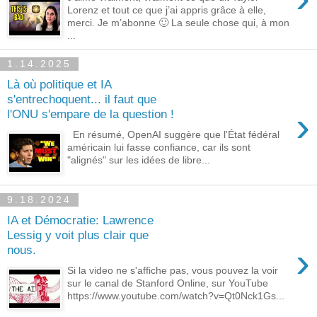
Lorenz et tout ce que j’ai appris grâce à elle,
merci. Je m’abonne 🙂 La seule chose qui, à mon
...
1.14.2025
Là où politique et IA
s'entrechoquent... il faut que
›
l'ONU s'empare de la question !
En résumé, OpenAI suggère que l'État fédéral
américain lui fasse confiance, car ils sont
"alignés" sur les idées de libre...
9.18.2024
IA et Démocratie: Lawrence
Lessig y voit plus clair que
›
nous.
Si la video ne s'affiche pas, vous pouvez la voir
sur le canal de Stanford Online, sur YouTube
https://www.youtube.com/watch?v=Qt0Nck1Gs...