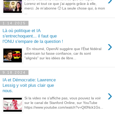
Lorenz et tout ce que j’ai appris grâce à elle,
merci. Je m’abonne 🙂 La seule chose qui, à mon
...
1.14.2025
Là où politique et IA
s'entrechoquent... il faut que
›
l'ONU s'empare de la question !
En résumé, OpenAI suggère que l'État fédéral
américain lui fasse confiance, car ils sont
"alignés" sur les idées de libre...
9.18.2024
IA et Démocratie: Lawrence
Lessig y voit plus clair que
›
nous.
Si la video ne s'affiche pas, vous pouvez la voir
sur le canal de Stanford Online, sur YouTube
https://www.youtube.com/watch?v=Qt0Nck1Gs...