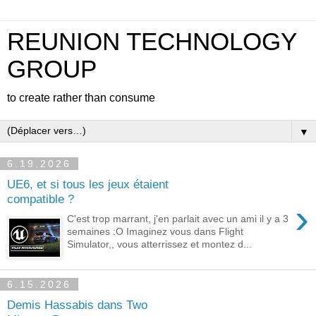
REUNION TECHNOLOGY
GROUP
to create rather than consume
▼
6.19.2026
UE6, et si tous les jeux étaient
compatible ?
›
C'est trop marrant, j'en parlait avec un ami il y a 3
semaines :O Imaginez vous dans Flight
Simulator,, vous atterrissez et montez d...
6.15.2026
Demis Hassabis dans Two