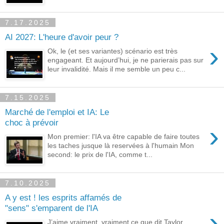
7.17.2025
AI 2027: L'heure d'avoir peur ?
›
Ok, le (et ses variantes) scénario est très
engageant. Et aujourd’hui, je ne parierais pas sur
leur invalidité. Mais il me semble un peu c...
7.15.2025
Marché de l'emploi et IA: Le
choc à prévoir
›
Mon premier: l'IA va être capable de faire toutes
les taches jusque là reservées à l'humain Mon
second: le prix de l'IA, comme t...
7.10.2025
A y est ! les esprits affamés de
"sens" s'emparent de l'IA
›
J’aime vraiment, vraiment ce que dit Taylor