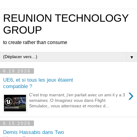
REUNION TECHNOLOGY
GROUP
to create rather than consume
▼
6.19.2026
UE6, et si tous les jeux étaient
compatible ?
›
C'est trop marrant, j'en parlait avec un ami il y a 3
semaines :O Imaginez vous dans Flight
Simulator,, vous atterrissez et montez d...
6.15.2026
Demis Hassabis dans Two