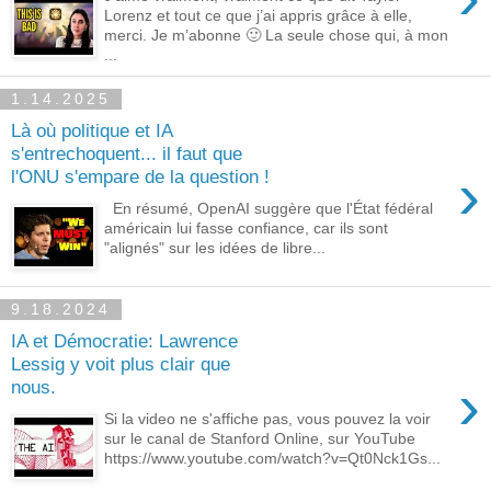
Lorenz et tout ce que j’ai appris grâce à elle,
merci. Je m’abonne 🙂 La seule chose qui, à mon
...
1.14.2025
Là où politique et IA
s'entrechoquent... il faut que
›
l'ONU s'empare de la question !
En résumé, OpenAI suggère que l'État fédéral
américain lui fasse confiance, car ils sont
"alignés" sur les idées de libre...
9.18.2024
IA et Démocratie: Lawrence
Lessig y voit plus clair que
›
nous.
Si la video ne s'affiche pas, vous pouvez la voir
sur le canal de Stanford Online, sur YouTube
https://www.youtube.com/watch?v=Qt0Nck1Gs...