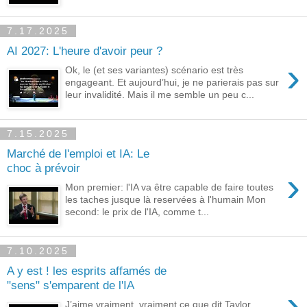
7.17.2025
AI 2027: L'heure d'avoir peur ?
›
Ok, le (et ses variantes) scénario est très
engageant. Et aujourd’hui, je ne parierais pas sur
leur invalidité. Mais il me semble un peu c...
7.15.2025
Marché de l'emploi et IA: Le
choc à prévoir
›
Mon premier: l'IA va être capable de faire toutes
les taches jusque là reservées à l'humain Mon
second: le prix de l'IA, comme t...
7.10.2025
A y est ! les esprits affamés de
"sens" s'emparent de l'IA
›
J’aime vraiment, vraiment ce que dit Taylor