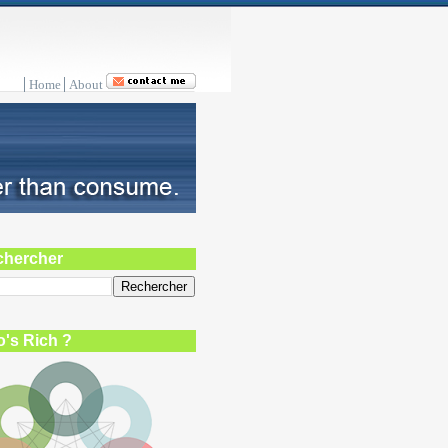
Home
About
chercher
's Rich ?