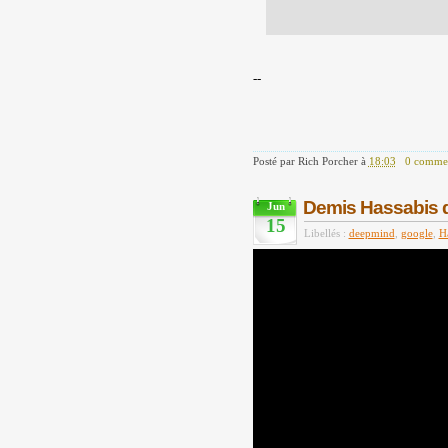
--
Posté par
Rich Porcher
à
18:03
0 commen
Demis Hassabis 
Jun
15
Libellés :
deepmind
,
google
,
H