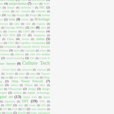
autopromotion
(7)
ome
(4)
avatar
(1)
AvatY
BBC
(2)
on
(1)
Banque
(1)
battlefield 3
(1)
ul woman
(1)
Ben Goertzel
(1)
bidouille
(1)
e
(3)
boston
blog
(1)
Blogger
(1)
Borges
(1)
Bricolage
brain
(9)
cs
(2)
brevets
(1)
browser
(1)
cable
(1)
calin
(1)
Captcha
(1)
cars
(6)
Carnegie Mellon
(2)
k
(1)
cartes
(1)
cerveau
(4)
ip
(1)
Centreon
(1)
CERN
(1)
CES 2016
(2)
CG
(2)
)
changement
(1)
cinéma
(5)
Chine
(4)
T
(1)
chrome
(1)
Cognitive Computing
(2)
ion
(1)
CNET
(1)
(1)
colonisation
(1)
Computer History Museum
férence
(3)
copter
(1)
Copyright
(1)
course
(1)
crise des médias
e common
(1)
créativity
(1)
x
(2)
crowd sourcing
(3)
CSL
(1)
Culture D
Culture Tech
ture Internet
(9)
Culture Techn
(1)
cyberstore
(1)
cyberwar
(1)
s
(1)
D-Wave
(1)
danse
(1)
darpa
(1)
Dassault
Deep
s
(1)
data
(1)
data center
(1)
david cage
(1)
Deep Neural Network
(7)
ng
(2)
ind
(3)
defence
(1)
Défense
(1)
démo
(1)
Démocratie
(2)
design
(3)
design
tie
(1)
trique
(2)
digital archeology
desktop
(1)
gital art
(13)
digital cities
(1)
digital
DIY
(19)
(1)
digression
(1)
DNN
(1)
DRM
(2)
(1)
droit
(1)
drones
(1)
DSI
(1)
E3
(2)
1)
DW
(1)
E-G8
(1)
early adopters
(1)
écran
(2)
ie
(1)
écran3D
(1)
Ecrans transparents