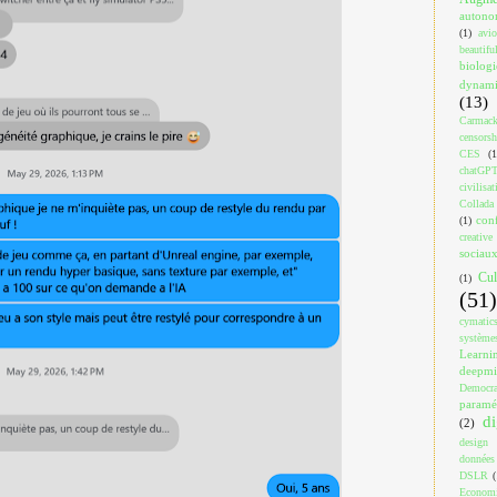
auton
(1)
avi
beautif
biologi
dynami
(13)
Carmac
censorsh
CES
(1
chatGP
civilisat
Collada
con
(1)
creativ
sociau
Cul
(1)
(51)
cymatic
système
Learni
deepm
Democra
paramé
di
(2)
design
données
DSLR
(
Econom