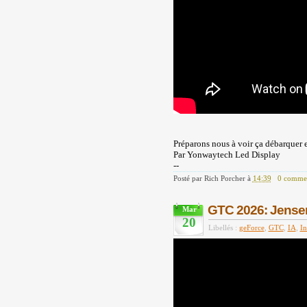
Préparons nous à voir ça débarquer 
Par Yonwaytech Led Display
--
Posté par
Rich Porcher
à
14:39
0 commen
GTC 2026: Jensen 
Mar
20
Libellés :
geForce
,
GTC
,
IA
,
In