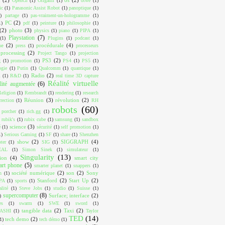
OpenGl
(1)
Origami
(1)
otwé
(1)
ic
(1)
Panasonic Assist Robot
(1)
panoptique
(1)
)
partage
(1)
pas-vraiment-un-hologramme
(1)
PC
(2)
1)
pdf
(1)
peinture
(1)
philosophie
(1)
(2)
photo
(3)
physics
(1)
piano
(1)
PIPA
(1)
Playstation
(7)
(1)
Plugins
(1)
podcast
(1)
ue
(2)
procédurale
(4)
press
(1)
processeurs
processing
(2)
Project Tango
(1)
projection
PS3
(2)
g
(1)
promotion
(1)
PS4
(1)
PS5
(1)
ogie
(1)
Putin
(1)
Qualcomm
(1)
quantique
(1)
Radio
(2)
m
(1)
R&D
(1)
real time 3D capture
Réalité virtuelle
lité augmentée
(6)
Religion
(1)
Rembrandt
(1)
rendering
(1)
research
Réunion
(3)
révolution
(2)
rrection
(1)
RH
robots
(60)
 porcher
(1)
rich.gg
(1)
rubik's
(1)
rubix cube
(1)
samsung
(1)
sandbox
science
(3)
é
(1)
sécurité
(1)
self promotion
(1)
1)
Serious Gaming
(1)
SF
(1)
share
(1)
Shenzhen
show
(2)
SIGGRAPH
(4)
ter
(1)
SIG
(1)
EAL
(1)
Simon Sinek
(1)
simulateur
(1)
Singularity
(13)
ion
(4)
smart city
art phone
(5)
smarter planet
(1)
snappers
(1)
société numérique
(2)
son
(2)
Sony
n
(1)
Stanford
(2)
Start Up
(2)
PA
(1)
sports
(1)
alité
(1)
Steve Jobs
(1)
studio
(1)
Suisse
(1)
supercomputer
(8)
Surface; interface
(2)
)
es
(1)
swarm
(1)
SWE
(1)
sword
(1)
tangible data
(2)
Taxi
(2)
ASHI
(1)
Taylor
TED
(14)
tech demo
(2)
1)
tech démo
(1)