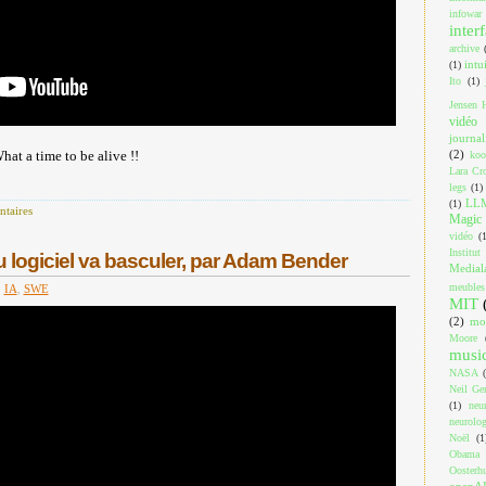
infowar
inter
archive
intu
(1)
Ito
(1)
Jensen 
vidéo
journa
(2)
at a time to be alive !!
koo
Lara Cro
legs
(1)
LL
(1)
taires
Magic 
vidéo
(
Institut
 logiciel va basculer, par Adam Bender
Medial
meubles
,
IA
,
SWE
MIT
(2)
mo
Moore
musi
NASA
Neil Ger
(1)
neu
neurolog
Noël
(1
Obama
Oosterh
openA