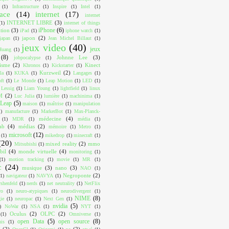
(1)
Infrastructure
(1)
Inspire
(1)
Intel
(1)
face
(14)
internet
(17)
internet
INTERNET LIBRE
(3)
(1)
internet of things
iPhone
(6)
ition
(3)
iPad
(1)
iphone watch
(1)
japon
(2)
japan
(1)
Jean Michel Billaut
(1)
jeux video
(40)
jeux
Huang
(1)
(8)
Johnne Lee
(3)
jobpocalypse
(1)
lisme
(2)
Kinect
Khronos
(1)
Kickstarter
(1)
Kurzweil
(2)
la
(1)
KUKA
(1)
Langages
(1)
ft
(1)
Le Monde
(1)
Leap Motion
(1)
LED
(1)
Lessig
(1)
Liam Young
(1)
lightfield
(1)
linux
M
(2)
Luc Julia
(1)
lumière
(1)
machinima
(1)
Leap
(5)
maison
(1)
maîtrise
(1)
manipulation
1)
manufacture
(1)
MarkerBot
(1)
Max-Planck-
médecine
(4)
(1)
MDR
(1)
média
(1)
ab
(4)
médias
(2)
mémoire
(1)
Metro
(1)
microsoft
(12)
(1)
mikedrop
(1)
minecraft
(1)
(20)
mixed reality
(2)
mmo
Mitsubishi
(1)
bil
(4)
monde virtuelle
(4)
monitoring
(1)
(1)
motion tracking
(1)
movie
(1)
MR
(1)
c
(24)
musique
(3)
nano
(3)
NAO
(1)
Negroponte
(2)
(1)
navigateur
(1)
NAVYA
(1)
shenfeld
(1)
nerds
(1)
net neutrality
(1)
NetFlix
ro
(1)
neuro-atypiques
(1)
neurodivergent
(1)
NIME
(8)
ie
(1)
neuropac
(1)
Next Gen
(1)
nvidia
(5)
)
NoWar
(1)
NSA
(1)
NYT
(1)
Oculus
(2)
OLPC
(2)
(1)
Omniverse
(1)
open Data
(5)
open source
(8)
uis
(1)
I
(2)
os
(2)