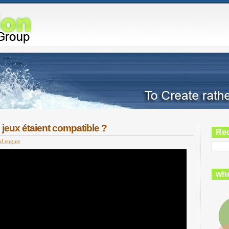
s jeux étaient compatible ?
Re
al engine
who