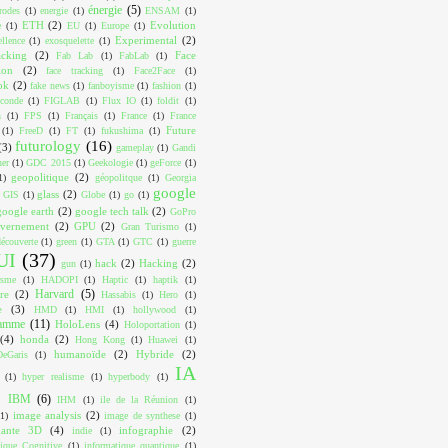
énergie
(5)
trodes
(1)
energie
(1)
ENSAM
(1)
ETH
(2)
Evolution
e
(1)
EU
(1)
Europe
(1)
Experimental
(2)
ellence
(1)
exosquelette
(1)
acking
(2)
Face
Fab Lab
(1)
FabLab
(1)
ion
(2)
face tracking
(1)
Face2Face
(1)
ok
(2)
fake news
(1)
fanboyisme
(1)
fashion
(1)
conde
(1)
FIGLAB
(1)
Flux IO
(1)
foldit
(1)
n
(1)
FPS
(1)
Français
(1)
France
(1)
France
Future
(1)
FreeD
(1)
FT
(1)
fukushima
(1)
futurology
(16)
(3)
gameplay
(1)
Gandi
ner
(1)
GDC 2015
(1)
Geekologie
(1)
geForce
(1)
geopolitique
(2)
1)
géopolitque
(1)
Georgia
google
glass
(2)
GIS
(1)
Globe
(1)
go
(1)
google earth
(2)
google tech talk
(2)
GoPro
vernement
(2)
GPU
(2)
Gran Turismo
(1)
écouverte
(1)
green
(1)
GTA
(1)
GTC
(1)
guerre
UI
(37)
hack
(2)
Hacking
(2)
gun
(1)
isme
(1)
HADOPI
(1)
Haptic
(1)
haptik
(1)
Harvard
(5)
re
(2)
Hassabis
(1)
Hero
(1)
e
(3)
HMD
(1)
HMI
(1)
hollywood
(1)
ramme
(11)
HoloLens
(4)
Holoportation
(1)
(4)
honda
(2)
Hong Kong
(1)
Huawei
(1)
humanoïde
(2)
Hybride
(2)
eGaris
(1)
IA
(1)
hyper realisme
(1)
hyperbody
(1)
IBM
(6)
IHM
(1)
ile de la Réunion
(1)
image analysis
(2)
(1)
image de synthese
(1)
mante 3D
(4)
infographie
(2)
indie
(1)
tique Cognitive
(1)
informatique quantique
(1)