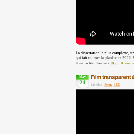
La dissertation la plus complexe, str
qui fait tourner la planète en 2026. 
Posté par
Rich Porcher
à
18:29
0 commen
Film transparent 
May
24
Libellés :
écran
,
LED