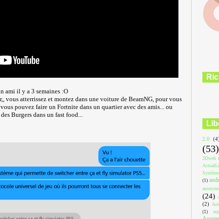
Ric
un ami il y a 3 semaines :O
,, vous atterrissez et montez dans une voiture de BeamNG, pour vous
 vous pouvez faire un Fortnite dans un quartier avec des amis... ou
r des Burgers dans un fast food...
Lib
2.0
(4
(53)
3Dweb
ActualL
Système
and
(1)
anonym
(24)
(2)
Arn
(1)
asp
Augmen