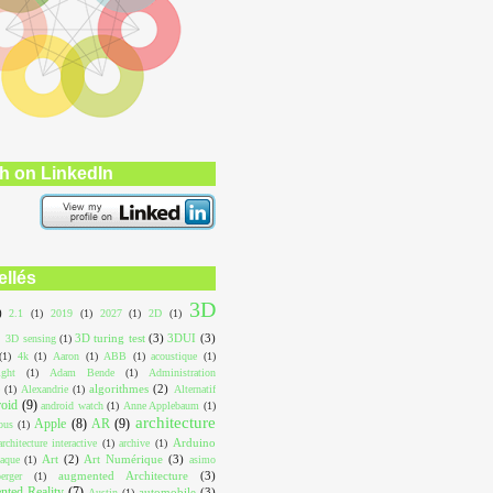
h on LinkedIn
ellés
3D
)
2.1
(1)
2019
(1)
2027
(1)
2D
(1)
3D turing test
(3)
3DUI
(3)
3D sensing
(1)
(1)
4k
(1)
Aaron
(1)
ABB
(1)
acoustique
(1)
ight
(1)
Adam Bende
(1)
Administration
algorithmes
(2)
(1)
Alexandrie
(1)
Alternatif
roid
(9)
android watch
(1)
Anne Applebaum
(1)
architecture
Apple
(8)
AR
(9)
ous
(1)
Arduino
architecture interactive
(1)
archive
(1)
Art
(2)
Art Numérique
(3)
aque
(1)
asimo
augmented Architecture
(3)
erger
(1)
ted Reality
(7)
automobile
(3)
Austin
(1)