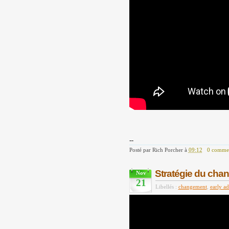
--
Posté par
Rich Porcher
à
09:12
0 commen
Stratégie du cha
Nov
21
Libellés :
changement
,
early ad