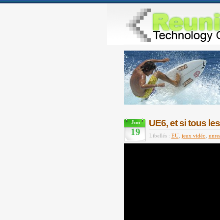
UE6, et si tous le
Jun
19
Libellés :
EU
,
jeux vidéo
,
unre