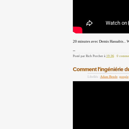
20 minutes avec Demis Hassabis... Wh
--
Posté par
Rich Porcher
à
19:36
0 commen
Comment l'ingéniérie du
Libellés :
Adam Bende
,
google