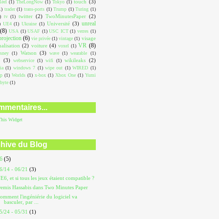
touch
(3)
éel
(1)
TheLongNow
(1)
Tokyo
(1)
1)
trader
(1)
trans-ports
(1)
Trump
(1)
Turing
(1)
twitter
(2)
TwoMinutesPaper
(2)
)
tv
(1)
unreal
Université
(3)
)
UE4
(1)
Ukraine
(1)
(8)
USA
(1)
USAF
(1)
USC ICT
(1)
verres
(1)
projection
(6)
visage
vie privée
(1)
vintage
(1)
VR
(8)
ualisation
(2)
voiture
(4)
voxel
(1)
Watson
(3)
sney
(1)
wave
(1)
wearable
(1)
L
(3)
wikileaks
(2)
webservice
(1)
wifi
(1)
ia
(1)
windows 7
(1)
wipe out
(1)
WIRED
(1)
op
(1)
Worlds
(1)
x-box
(1)
Xbox One
(1)
Yumi
abyte
(1)
mentaires...
This
Widget
hive du Blog
26
(5)
6/14 - 06/21
(3)
E6, et si tous les jeux étaient compatible ?
emis Hassabis dans Two Minutes Paper
omment l'ingéniérie du logiciel va
basculer, par ...
5/24 - 05/31
(1)