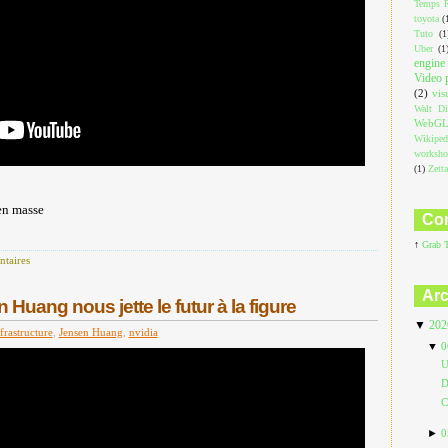
Temps R
toyota
(
Tuto
(1
Uber
(1
engine
Video 
(2)
vis
Walt Di
WebG
Wikiped
worksh
(1)
Zett
en masse
Com
↑
Grab 
taires
Arc
Huang nous jette le futur à la figure
▼
20
frastructure
,
Jensen Huang
,
nvidia
▼
0
U
D
C
►
0