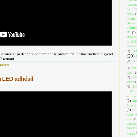
Panason
Paris
(1
pattes
(
phone
plantes
politiq
3D
(1)
mappin
psychol
quantu
Réa
(1)
ucturée et pertinente concernant le présent de l'infrastructure logiciel
(20)
Fascinant
(1)
résu
taires
(1)
rich
RTG
(1)
(1)
sant
à LED adhésif
sensor
(
(1)
shoo
SIM2R
simulat
sm
(2)
Snowde
(3)
SO
stéréo-ré
sumo
(1
surrogat
TAKAH
Lorenz
(