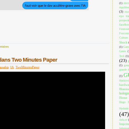
(1)
elec
équilibr
(3)
exc
eye tr
project
facebo
Femtose
Foxcon
Culture
Shock
taires
(1)
Gart
Genie
(
Tech
(1)
dans Two Minutes Paper
(23)
gou
(1)
assabis
,
IA
,
TwoMinutesPaper
grande d
G
(1)
Hacktiv
hardwa
Histoir
holog
Home
Hugo D
Hydride
(47)
ilela.re
Impri
Informa