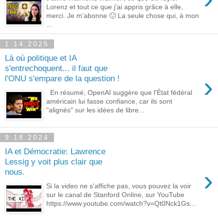
Lorenz et tout ce que j’ai appris grâce à elle,
merci. Je m’abonne 🙂 La seule chose qui, à mon
...
1.14.2025
Là où politique et IA
s'entrechoquent... il faut que
›
l'ONU s'empare de la question !
En résumé, OpenAI suggère que l'État fédéral
américain lui fasse confiance, car ils sont
"alignés" sur les idées de libre...
9.18.2024
IA et Démocratie: Lawrence
Lessig y voit plus clair que
›
nous.
Si la video ne s'affiche pas, vous pouvez la voir
sur le canal de Stanford Online, sur YouTube
https://www.youtube.com/watch?v=Qt0Nck1Gs...