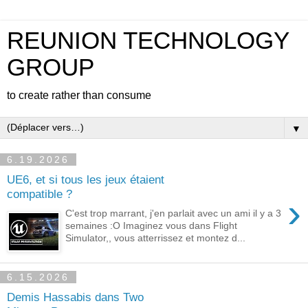
REUNION TECHNOLOGY
GROUP
to create rather than consume
▼
6.19.2026
UE6, et si tous les jeux étaient
compatible ?
›
C'est trop marrant, j'en parlait avec un ami il y a 3
semaines :O Imaginez vous dans Flight
Simulator,, vous atterrissez et montez d...
6.15.2026
Demis Hassabis dans Two