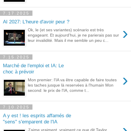
7.17.2025
AI 2027: L'heure d'avoir peur ?
›
Ok, le (et ses variantes) scénario est très
engageant. Et aujourd’hui, je ne parierais pas sur
leur invalidité. Mais il me semble un peu c...
7.15.2025
Marché de l'emploi et IA: Le
choc à prévoir
›
Mon premier: l'IA va être capable de faire toutes
les taches jusque là reservées à l'humain Mon
second: le prix de l'IA, comme t...
7.10.2025
A y est ! les esprits affamés de
"sens" s'emparent de l'IA
›
J’aime vraiment, vraiment ce que dit Taylor