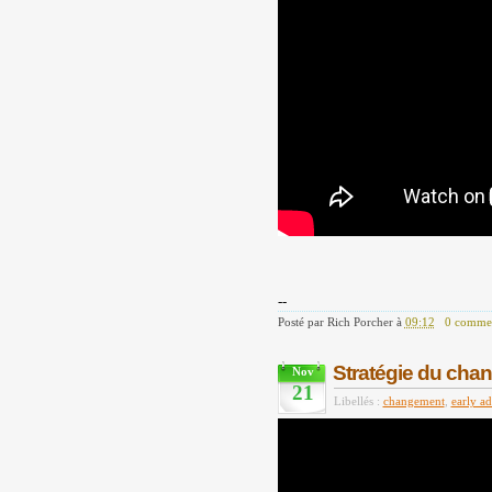
--
Posté par
Rich Porcher
à
09:12
0 commen
Stratégie du cha
Nov
21
Libellés :
changement
,
early ad