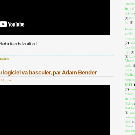
infowar
inter
archive
intu
(1)
Ito
(1)
Jensen 
vidéo
journa
(2)
at a time to be alive !!
koo
Lara Cro
legs
(1)
LL
(1)
taires
Magic 
vidéo
(
Institut
 logiciel va basculer, par Adam Bender
Medial
meubles
,
IA
,
SWE
MIT
(2)
mo
Moore
musi
NASA
Neil Ger
(1)
neu
neurolog
Noël
(1
Obama
Oosterh
openA