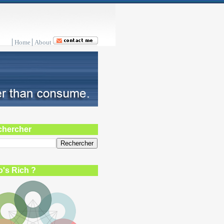
Home
About
chercher
's Rich ?