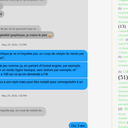
auton
(1)
avi
beautif
biologi
dynami
(13)
Carmac
censorsh
CES
(1
chatGP
civilisat
Collada
con
(1)
creativ
sociau
Cul
(1)
(51)
cymatic
système
Learni
deepm
Democra
paramé
di
(2)
design
données
DSLR
(
Econom