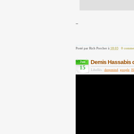
--
Posté par
Rich Porcher
à
18:03
0 commen
Demis Hassabis 
Jun
15
Libellés :
deepmind
,
google
,
H