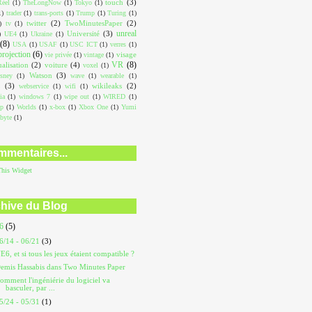
touch
(3)
éel
(1)
TheLongNow
(1)
Tokyo
(1)
1)
trader
(1)
trans-ports
(1)
Trump
(1)
Turing
(1)
twitter
(2)
TwoMinutesPaper
(2)
)
tv
(1)
unreal
Université
(3)
)
UE4
(1)
Ukraine
(1)
(8)
USA
(1)
USAF
(1)
USC ICT
(1)
verres
(1)
projection
(6)
visage
vie privée
(1)
vintage
(1)
VR
(8)
ualisation
(2)
voiture
(4)
voxel
(1)
Watson
(3)
sney
(1)
wave
(1)
wearable
(1)
L
(3)
wikileaks
(2)
webservice
(1)
wifi
(1)
ia
(1)
windows 7
(1)
wipe out
(1)
WIRED
(1)
op
(1)
Worlds
(1)
x-box
(1)
Xbox One
(1)
Yumi
abyte
(1)
mentaires...
This
Widget
hive du Blog
26
(5)
6/14 - 06/21
(3)
E6, et si tous les jeux étaient compatible ?
emis Hassabis dans Two Minutes Paper
omment l'ingéniérie du logiciel va
basculer, par ...
5/24 - 05/31
(1)