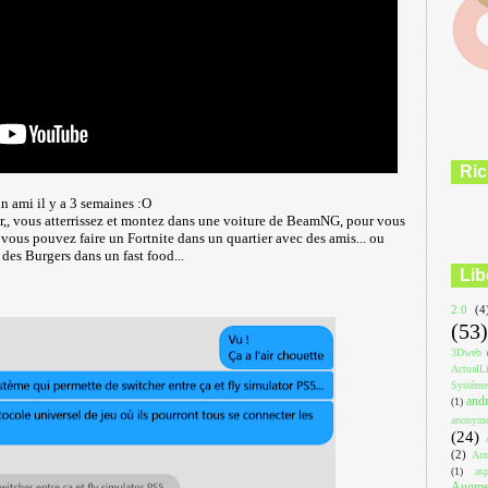
Ric
un ami il y a 3 semaines :O
,, vous atterrissez et montez dans une voiture de BeamNG, pour vous
 vous pouvez faire un Fortnite dans un quartier avec des amis... ou
r des Burgers dans un fast food...
Lib
2.0
(4
(53)
3Dweb
ActualL
Système
and
(1)
anonym
(24)
(2)
Arn
(1)
asp
Augmen