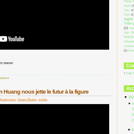
Temps R
toyota
(
Tuto
(1
Uber
(1
engine
Video 
(2)
vis
Walt Di
WebG
Wikiped
worksh
(1)
Zett
en masse
Com
↑
Grab 
taires
Arc
Huang nous jette le futur à la figure
▼
20
frastructure
,
Jensen Huang
,
nvidia
▼
0
U
D
C
►
0