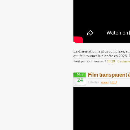
La dissertation la plus complexe, str
qui fait tourner la planète en 2026. 
Posté par
Rich Porcher
à
18:29
0 commen
Film transparent 
May
24
Libellés :
écran
,
LED