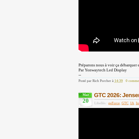
Préparons nous à voir ça débarquer 
Par Yonwaytech Led Display
--
Posté par
Rich Porcher
à
14:39
0 commen
GTC 2026: Jensen 
Mar
20
Libellés :
geForce
,
GTC
,
IA
,
In