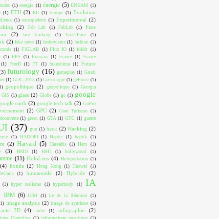
énergie
(5)
trodes
(1)
energie
(1)
ENSAM
(1)
ETH
(2)
Evolution
e
(1)
EU
(1)
Europe
(1)
Experimental
(2)
ellence
(1)
exosquelette
(1)
acking
(2)
Face
Fab Lab
(1)
FabLab
(1)
ion
(2)
face tracking
(1)
Face2Face
(1)
ok
(2)
fake news
(1)
fanboyisme
(1)
fashion
(1)
conde
(1)
FIGLAB
(1)
Flux IO
(1)
foldit
(1)
n
(1)
FPS
(1)
Français
(1)
France
(1)
France
Future
(1)
FreeD
(1)
FT
(1)
fukushima
(1)
futurology
(16)
(3)
gameplay
(1)
Gandi
ner
(1)
GDC 2015
(1)
Geekologie
(1)
geForce
(1)
geopolitique
(2)
1)
géopolitque
(1)
Georgia
google
glass
(2)
GIS
(1)
Globe
(1)
go
(1)
google earth
(2)
google tech talk
(2)
GoPro
vernement
(2)
GPU
(2)
Gran Turismo
(1)
écouverte
(1)
green
(1)
GTA
(1)
GTC
(1)
guerre
UI
(37)
hack
(2)
Hacking
(2)
gun
(1)
isme
(1)
HADOPI
(1)
Haptic
(1)
haptik
(1)
Harvard
(5)
re
(2)
Hassabis
(1)
Hero
(1)
e
(3)
HMD
(1)
HMI
(1)
hollywood
(1)
ramme
(11)
HoloLens
(4)
Holoportation
(1)
(4)
honda
(2)
Hong Kong
(1)
Huawei
(1)
humanoïde
(2)
Hybride
(2)
eGaris
(1)
IA
(1)
hyper realisme
(1)
hyperbody
(1)
IBM
(6)
IHM
(1)
ile de la Réunion
(1)
image analysis
(2)
(1)
image de synthese
(1)
mante 3D
(4)
infographie
(2)
indie
(1)
tique Cognitive
(1)
informatique quantique
(1)