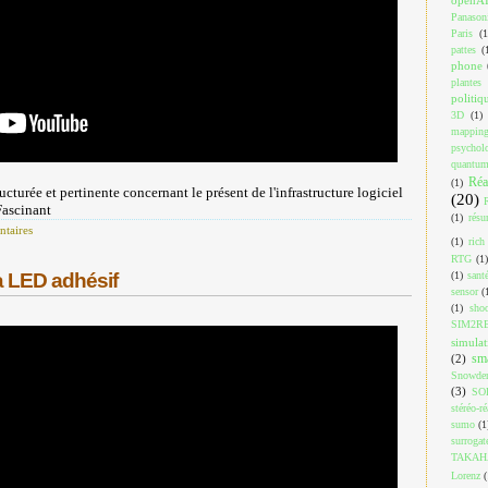
Panason
Paris
(1
pattes
(
phone
plantes
politiq
3D
(1)
mappin
psychol
quantu
Réa
(1)
ucturée et pertinente concernant le présent de l'infrastructure logiciel
(20)
Fascinant
(1)
résu
taires
(1)
rich
RTG
(1)
(1)
sant
à LED adhésif
sensor
(
(1)
shoo
SIM2R
simulat
sm
(2)
Snowde
(3)
SO
stéréo-ré
sumo
(1
surrogat
TAKAH
Lorenz
(