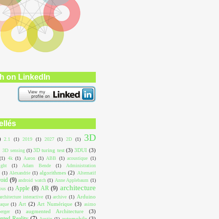
h on LinkedIn
ellés
3D
)
2.1
(1)
2019
(1)
2027
(1)
2D
(1)
3D turing test
(3)
3DUI
(3)
3D sensing
(1)
(1)
4k
(1)
Aaron
(1)
ABB
(1)
acoustique
(1)
ight
(1)
Adam Bende
(1)
Administration
algorithmes
(2)
(1)
Alexandrie
(1)
Alternatif
roid
(9)
android watch
(1)
Anne Applebaum
(1)
architecture
Apple
(8)
AR
(9)
ous
(1)
Arduino
architecture interactive
(1)
archive
(1)
Art
(2)
Art Numérique
(3)
aque
(1)
asimo
augmented Architecture
(3)
erger
(1)
ted Reality
(7)
automobile
(3)
Austin
(1)