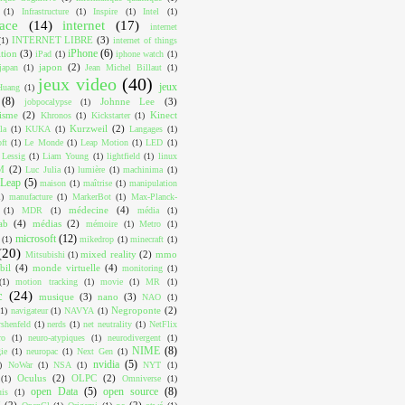
(1)
Infrastructure
(1)
Inspire
(1)
Intel
(1)
face
(14)
internet
(17)
internet
INTERNET LIBRE
(3)
(1)
internet of things
iPhone
(6)
ition
(3)
iPad
(1)
iphone watch
(1)
japon
(2)
japan
(1)
Jean Michel Billaut
(1)
jeux video
(40)
jeux
Huang
(1)
(8)
Johnne Lee
(3)
jobpocalypse
(1)
lisme
(2)
Kinect
Khronos
(1)
Kickstarter
(1)
Kurzweil
(2)
la
(1)
KUKA
(1)
Langages
(1)
ft
(1)
Le Monde
(1)
Leap Motion
(1)
LED
(1)
Lessig
(1)
Liam Young
(1)
lightfield
(1)
linux
M
(2)
Luc Julia
(1)
lumière
(1)
machinima
(1)
Leap
(5)
maison
(1)
maîtrise
(1)
manipulation
1)
manufacture
(1)
MarkerBot
(1)
Max-Planck-
médecine
(4)
(1)
MDR
(1)
média
(1)
ab
(4)
médias
(2)
mémoire
(1)
Metro
(1)
microsoft
(12)
(1)
mikedrop
(1)
minecraft
(1)
(20)
mixed reality
(2)
mmo
Mitsubishi
(1)
bil
(4)
monde virtuelle
(4)
monitoring
(1)
(1)
motion tracking
(1)
movie
(1)
MR
(1)
c
(24)
musique
(3)
nano
(3)
NAO
(1)
Negroponte
(2)
(1)
navigateur
(1)
NAVYA
(1)
shenfeld
(1)
nerds
(1)
net neutrality
(1)
NetFlix
ro
(1)
neuro-atypiques
(1)
neurodivergent
(1)
NIME
(8)
ie
(1)
neuropac
(1)
Next Gen
(1)
nvidia
(5)
)
NoWar
(1)
NSA
(1)
NYT
(1)
Oculus
(2)
OLPC
(2)
(1)
Omniverse
(1)
open Data
(5)
open source
(8)
uis
(1)
I
(2)
os
(2)