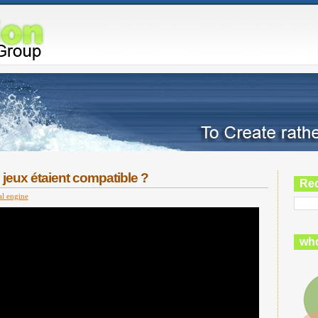
s jeux étaient compatible ?
Re
al engine
who