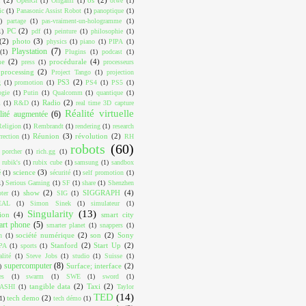
OpenGl
(1)
Origami
(1)
otwé
(1)
ic
(1)
Panasonic Assist Robot
(1)
panoptique
(1)
)
partage
(1)
pas-vraiment-un-hologramme
(1)
PC
(2)
1)
pdf
(1)
peinture
(1)
philosophie
(1)
(2)
photo
(3)
physics
(1)
piano
(1)
PIPA
(1)
Playstation
(7)
(1)
Plugins
(1)
podcast
(1)
ue
(2)
procédurale
(4)
press
(1)
processeurs
processing
(2)
Project Tango
(1)
projection
PS3
(2)
g
(1)
promotion
(1)
PS4
(1)
PS5
(1)
ogie
(1)
Putin
(1)
Qualcomm
(1)
quantique
(1)
Radio
(2)
m
(1)
R&D
(1)
real time 3D capture
Réalité virtuelle
lité augmentée
(6)
Religion
(1)
Rembrandt
(1)
rendering
(1)
research
Réunion
(3)
révolution
(2)
rrection
(1)
RH
robots
(60)
 porcher
(1)
rich.gg
(1)
rubik's
(1)
rubix cube
(1)
samsung
(1)
sandbox
science
(3)
é
(1)
sécurité
(1)
self promotion
(1)
1)
Serious Gaming
(1)
SF
(1)
share
(1)
Shenzhen
show
(2)
SIGGRAPH
(4)
ter
(1)
SIG
(1)
EAL
(1)
Simon Sinek
(1)
simulateur
(1)
Singularity
(13)
ion
(4)
smart city
art phone
(5)
smarter planet
(1)
snappers
(1)
société numérique
(2)
son
(2)
Sony
n
(1)
Stanford
(2)
Start Up
(2)
PA
(1)
sports
(1)
alité
(1)
Steve Jobs
(1)
studio
(1)
Suisse
(1)
supercomputer
(8)
Surface; interface
(2)
)
es
(1)
swarm
(1)
SWE
(1)
sword
(1)
tangible data
(2)
Taxi
(2)
ASHI
(1)
Taylor
TED
(14)
tech demo
(2)
1)
tech démo
(1)