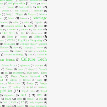
autopromotion
(7)
ome
(4)
avatar
(1)
AvatY
BBC
(2)
on
(1)
Banque
(1)
battlefield 3
(1)
ul woman
(1)
Ben Goertzel
(1)
bidouille
(1)
e
(3)
boston
blog
(1)
Blogger
(1)
Borges
(1)
Bricolage
brain
(9)
cs
(2)
brevets
(1)
browser
(1)
cable
(1)
calin
(1)
Captcha
(1)
cars
(6)
Carnegie Mellon
(2)
k
(1)
cartes
(1)
cerveau
(4)
ip
(1)
Centreon
(1)
CERN
(1)
CES 2016
(2)
CG
(2)
)
changement
(1)
cinéma
(5)
Chine
(4)
T
(1)
chrome
(1)
Cognitive Computing
(2)
ion
(1)
CNET
(1)
(1)
colonisation
(1)
Computer History Museum
férence
(3)
copter
(1)
Copyright
(1)
course
(1)
crise des médias
e common
(1)
créativity
(1)
x
(2)
crowd sourcing
(3)
CSL
(1)
Culture D
Culture Tech
ture Internet
(9)
Culture Techn
(1)
cyberstore
(1)
cyberwar
(1)
s
(1)
D-Wave
(1)
danse
(1)
darpa
(1)
Dassault
Deep
s
(1)
data
(1)
data center
(1)
david cage
(1)
Deep Neural Network
(7)
ng
(2)
ind
(3)
defence
(1)
Défense
(1)
démo
(1)
Démocratie
(2)
design
(3)
design
tie
(1)
trique
(2)
digital archeology
desktop
(1)
gital art
(13)
digital cities
(1)
digital
DIY
(19)
(1)
digression
(1)
DNN
(1)
DRM
(2)
(1)
droit
(1)
drones
(1)
DSI
(1)
E3
(2)
1)
DW
(1)
E-G8
(1)
early adopters
(1)
écran
(2)
ie
(1)
écran3D
(1)
Ecrans transparents