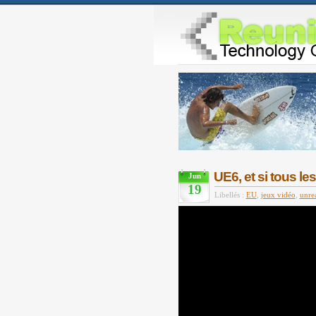
UE6, et si tous le
Jun
19
Libellés :
EU
,
jeux vidéo
,
unre