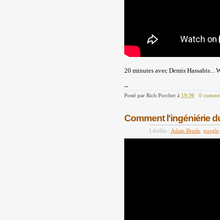
20 minutes avec Demis Hassabis... Wh
--
Posté par
Rich Porcher
à
19:36
0 commen
Comment l'ingéniérie du
Libellés :
Adam Bende
,
google