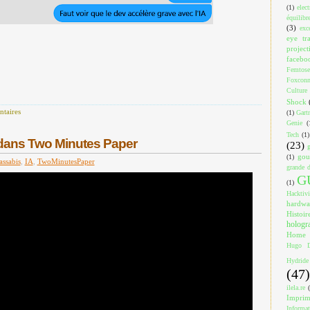
(1)
elec
équilibr
(3)
exc
eye tr
project
facebo
Femtose
Foxcon
Culture
Shock
taires
(1)
Gart
Genie
(
Tech
(1)
dans Two Minutes Paper
(23)
gou
(1)
assabis
,
IA
,
TwoMinutesPaper
grande d
G
(1)
Hacktiv
hardwa
Histoir
holog
Home
Hugo D
Hydride
(47)
ilela.re
Impri
Informa