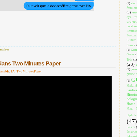
(1)
elec
équilibr
(3)
exc
eye tr
project
facebo
Femtose
Foxcon
Culture
Shock
taires
(1)
Gart
Genie
(
Tech
(1)
dans Two Minutes Paper
(23)
gou
(1)
assabis
,
IA
,
TwoMinutesPaper
grande d
G
(1)
Hacktiv
hardwa
Histoir
holog
Home
Hugo D
Hydride
(47)
ilela.re
Impri
Informa