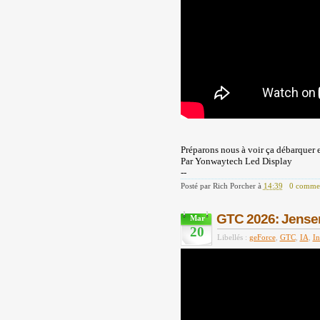
Préparons nous à voir ça débarquer 
Par Yonwaytech Led Display
--
Posté par
Rich Porcher
à
14:39
0 commen
GTC 2026: Jensen 
Mar
20
Libellés :
geForce
,
GTC
,
IA
,
In