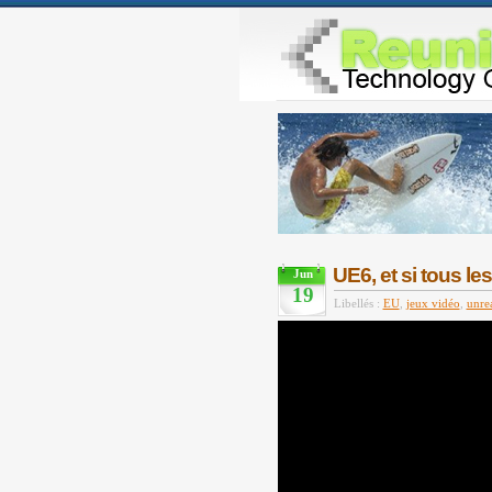
UE6, et si tous le
Jun
19
Libellés :
EU
,
jeux vidéo
,
unre