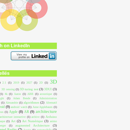
h on LinkedIn
ellés
3D
)
2.1
(1)
2019
(1)
2027
(1)
2D
(1)
3D turing test
(3)
3DUI
(3)
3D sensing
(1)
(1)
4k
(1)
Aaron
(1)
ABB
(1)
acoustique
(1)
ight
(1)
Adam Bende
(1)
Administration
algorithmes
(2)
(1)
Alexandrie
(1)
Alternatif
roid
(9)
android watch
(1)
Anne Applebaum
(1)
architecture
Apple
(8)
AR
(9)
ous
(1)
Arduino
architecture interactive
(1)
archive
(1)
Art
(2)
Art Numérique
(3)
aque
(1)
asimo
augmented Architecture
(3)
erger
(1)
ted Reality
(7)
automobile
(3)
Austin
(1)