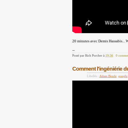
20 minutes avec Demis Hassabis... Wh
--
Posté par
Rich Porcher
à
19:36
0 commen
Comment l'ingéniérie du
Libellés :
Adam Bende
,
google