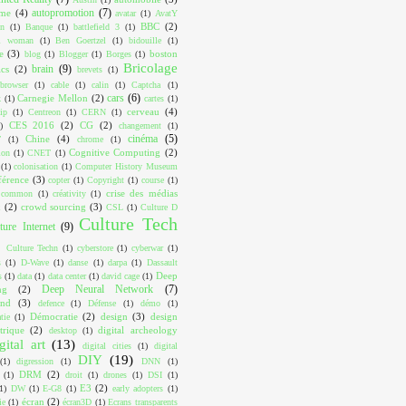
autopromotion
(7)
ome
(4)
avatar
(1)
AvatY
BBC
(2)
on
(1)
Banque
(1)
battlefield 3
(1)
ul woman
(1)
Ben Goertzel
(1)
bidouille
(1)
e
(3)
boston
blog
(1)
Blogger
(1)
Borges
(1)
Bricolage
brain
(9)
cs
(2)
brevets
(1)
browser
(1)
cable
(1)
calin
(1)
Captcha
(1)
cars
(6)
Carnegie Mellon
(2)
k
(1)
cartes
(1)
cerveau
(4)
ip
(1)
Centreon
(1)
CERN
(1)
CES 2016
(2)
CG
(2)
)
changement
(1)
cinéma
(5)
Chine
(4)
T
(1)
chrome
(1)
Cognitive Computing
(2)
ion
(1)
CNET
(1)
(1)
colonisation
(1)
Computer History Museum
férence
(3)
copter
(1)
Copyright
(1)
course
(1)
crise des médias
e common
(1)
créativity
(1)
x
(2)
crowd sourcing
(3)
CSL
(1)
Culture D
Culture Tech
ture Internet
(9)
Culture Techn
(1)
cyberstore
(1)
cyberwar
(1)
s
(1)
D-Wave
(1)
danse
(1)
darpa
(1)
Dassault
Deep
s
(1)
data
(1)
data center
(1)
david cage
(1)
Deep Neural Network
(7)
ng
(2)
ind
(3)
defence
(1)
Défense
(1)
démo
(1)
Démocratie
(2)
design
(3)
design
tie
(1)
trique
(2)
digital archeology
desktop
(1)
gital art
(13)
digital cities
(1)
digital
DIY
(19)
(1)
digression
(1)
DNN
(1)
DRM
(2)
(1)
droit
(1)
drones
(1)
DSI
(1)
E3
(2)
1)
DW
(1)
E-G8
(1)
early adopters
(1)
écran
(2)
ie
(1)
écran3D
(1)
Ecrans transparents