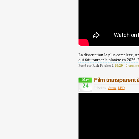
La dissertation la plus complexe, str
qui fait tourner la planète en 2026. 
Posté par
Rich Porcher
à
18:29
0 commen
Film transparent 
May
24
Libellés :
écran
,
LED