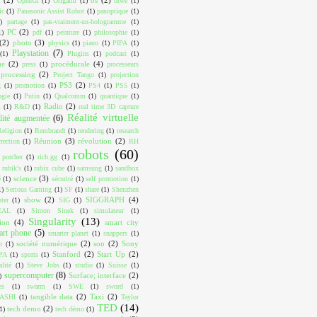
OpenGl
(1)
Origami
(1)
otwé
(1)
ic
(1)
Panasonic Assist Robot
(1)
panoptique
(1)
)
partage
(1)
pas-vraiment-un-hologramme
(1)
PC
(2)
1)
pdf
(1)
peinture
(1)
philosophie
(1)
(2)
photo
(3)
physics
(1)
piano
(1)
PIPA
(1)
Playstation
(7)
(1)
Plugins
(1)
podcast
(1)
ue
(2)
procédurale
(4)
press
(1)
processeurs
processing
(2)
Project Tango
(1)
projection
PS3
(2)
g
(1)
promotion
(1)
PS4
(1)
PS5
(1)
ogie
(1)
Putin
(1)
Qualcomm
(1)
quantique
(1)
Radio
(2)
m
(1)
R&D
(1)
real time 3D capture
Réalité virtuelle
lité augmentée
(6)
Religion
(1)
Rembrandt
(1)
rendering
(1)
research
Réunion
(3)
révolution
(2)
rrection
(1)
RH
robots
(60)
 porcher
(1)
rich.gg
(1)
rubik's
(1)
rubix cube
(1)
samsung
(1)
sandbox
science
(3)
é
(1)
sécurité
(1)
self promotion
(1)
1)
Serious Gaming
(1)
SF
(1)
share
(1)
Shenzhen
show
(2)
SIGGRAPH
(4)
ter
(1)
SIG
(1)
EAL
(1)
Simon Sinek
(1)
simulateur
(1)
Singularity
(13)
ion
(4)
smart city
art phone
(5)
smarter planet
(1)
snappers
(1)
société numérique
(2)
son
(2)
Sony
n
(1)
Stanford
(2)
Start Up
(2)
PA
(1)
sports
(1)
alité
(1)
Steve Jobs
(1)
studio
(1)
Suisse
(1)
supercomputer
(8)
Surface; interface
(2)
)
es
(1)
swarm
(1)
SWE
(1)
sword
(1)
tangible data
(2)
Taxi
(2)
ASHI
(1)
Taylor
TED
(14)
tech demo
(2)
1)
tech démo
(1)