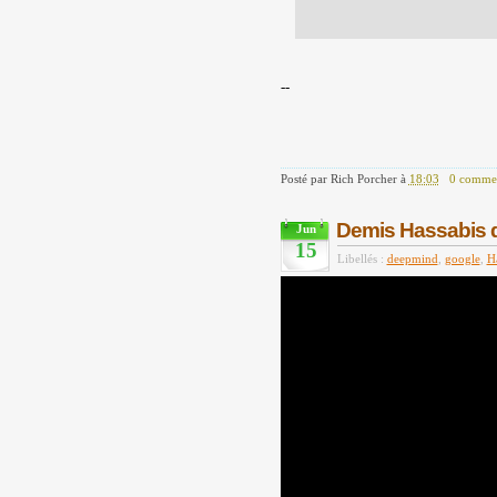
--
Posté par
Rich Porcher
à
18:03
0 commen
Demis Hassabis 
Jun
15
Libellés :
deepmind
,
google
,
H