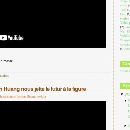
Temps R
toyota
(
Tuto
(1
Uber
(1
engine
Video 
(2)
vis
Walt Di
WebG
Wikiped
worksh
(1)
Zett
en masse
Com
↑
Grab 
taires
Arc
Huang nous jette le futur à la figure
▼
20
frastructure
,
Jensen Huang
,
nvidia
▼
0
U
D
C
►
0