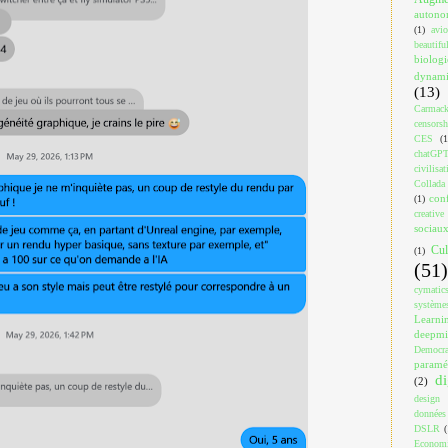
auton
(1)
avi
beautif
biologi
dynami
(13)
Carmac
censorsh
CES
(1
chatGP
civilisat
Collada
con
(1)
creativ
sociau
Cul
(1)
(51)
cymatic
système
Learni
deepm
Democra
paramé
di
(2)
design
données
DSLR
(
Econom