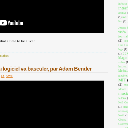
infowar
inter
archive
intu
(1)
Ito
(1)
Jensen 
vidéo
journa
(2)
at a time to be alive !!
koo
Lara Cro
legs
(1)
LL
(1)
taires
Magic 
vidéo
(
Institut
 logiciel va basculer, par Adam Bender
Medial
meubles
,
IA
,
SWE
MIT
(2)
mo
Moore
musi
NASA
Neil Ger
(1)
neu
neurolog
Noël
(1
Obama
Oosterh
openA