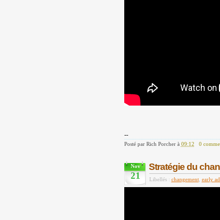
--
Posté par
Rich Porcher
à
09:12
0 commen
Stratégie du cha
Nov
21
Libellés :
changement
,
early ad