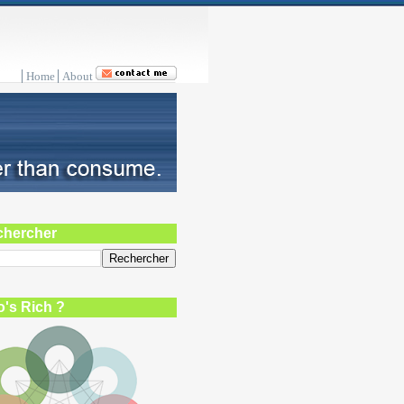
Home
About
chercher
's Rich ?