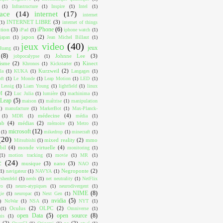
(1)
Infrastructure
(1)
Inspire
(1)
Intel
(1)
face
(14)
internet
(17)
internet
INTERNET LIBRE
(3)
(1)
internet of things
iPhone
(6)
ition
(3)
iPad
(1)
iphone watch
(1)
japon
(2)
japan
(1)
Jean Michel Billaut
(1)
jeux video
(40)
jeux
Huang
(1)
(8)
Johnne Lee
(3)
jobpocalypse
(1)
lisme
(2)
Kinect
Khronos
(1)
Kickstarter
(1)
Kurzweil
(2)
la
(1)
KUKA
(1)
Langages
(1)
ft
(1)
Le Monde
(1)
Leap Motion
(1)
LED
(1)
Lessig
(1)
Liam Young
(1)
lightfield
(1)
linux
M
(2)
Luc Julia
(1)
lumière
(1)
machinima
(1)
Leap
(5)
maison
(1)
maîtrise
(1)
manipulation
1)
manufacture
(1)
MarkerBot
(1)
Max-Planck-
médecine
(4)
(1)
MDR
(1)
média
(1)
ab
(4)
médias
(2)
mémoire
(1)
Metro
(1)
microsoft
(12)
(1)
mikedrop
(1)
minecraft
(1)
(20)
mixed reality
(2)
mmo
Mitsubishi
(1)
bil
(4)
monde virtuelle
(4)
monitoring
(1)
(1)
motion tracking
(1)
movie
(1)
MR
(1)
c
(24)
musique
(3)
nano
(3)
NAO
(1)
Negroponte
(2)
(1)
navigateur
(1)
NAVYA
(1)
shenfeld
(1)
nerds
(1)
net neutrality
(1)
NetFlix
ro
(1)
neuro-atypiques
(1)
neurodivergent
(1)
NIME
(8)
ie
(1)
neuropac
(1)
Next Gen
(1)
nvidia
(5)
)
NoWar
(1)
NSA
(1)
NYT
(1)
Oculus
(2)
OLPC
(2)
(1)
Omniverse
(1)
open Data
(5)
open source
(8)
uis
(1)
I
(2)
os
(2)