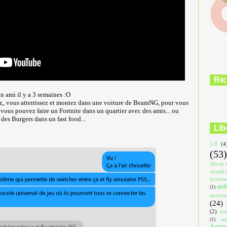
Ric
un ami il y a 3 semaines :O
,, vous atterrissez et montez dans une voiture de BeamNG, pour vous
 vous pouvez faire un Fortnite dans un quartier avec des amis... ou
r des Burgers dans un fast food...
Lib
2.0
(4
(53)
3Dweb
ActualL
Système
and
(1)
anonym
(24)
(2)
Arn
(1)
asp
Augmen