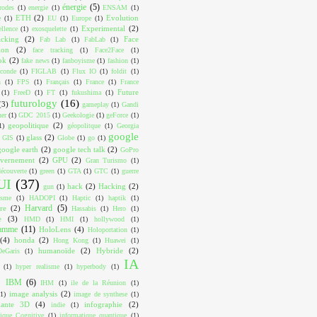
énergie
(5)
trodes
(1)
energie
(1)
ENSAM
(1)
ETH
(2)
Evolution
e
(1)
EU
(1)
Europe
(1)
Experimental
(2)
ellence
(1)
exosquelette
(1)
acking
(2)
Face
Fab Lab
(1)
FabLab
(1)
ion
(2)
face tracking
(1)
Face2Face
(1)
ok
(2)
fake news
(1)
fanboyisme
(1)
fashion
(1)
conde
(1)
FIGLAB
(1)
Flux IO
(1)
foldit
(1)
n
(1)
FPS
(1)
Français
(1)
France
(1)
France
Future
(1)
FreeD
(1)
FT
(1)
fukushima
(1)
futurology
(16)
(3)
gameplay
(1)
Gandi
ner
(1)
GDC 2015
(1)
Geekologie
(1)
geForce
(1)
geopolitique
(2)
1)
géopolitque
(1)
Georgia
google
glass
(2)
GIS
(1)
Globe
(1)
go
(1)
google earth
(2)
google tech talk
(2)
GoPro
vernement
(2)
GPU
(2)
Gran Turismo
(1)
écouverte
(1)
green
(1)
GTA
(1)
GTC
(1)
guerre
UI
(37)
hack
(2)
Hacking
(2)
gun
(1)
isme
(1)
HADOPI
(1)
Haptic
(1)
haptik
(1)
Harvard
(5)
re
(2)
Hassabis
(1)
Hero
(1)
e
(3)
HMD
(1)
HMI
(1)
hollywood
(1)
ramme
(11)
HoloLens
(4)
Holoportation
(1)
(4)
honda
(2)
Hong Kong
(1)
Huawei
(1)
humanoïde
(2)
Hybride
(2)
eGaris
(1)
IA
(1)
hyper realisme
(1)
hyperbody
(1)
IBM
(6)
IHM
(1)
ile de la Réunion
(1)
image analysis
(2)
(1)
image de synthese
(1)
mante 3D
(4)
infographie
(2)
indie
(1)
tique Cognitive
(1)
informatique quantique
(1)