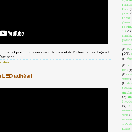
Panason
Paris
(1
pattes
(
phone
plantes
politiq
3D
(1)
mappin
psychol
quantu
Réa
(1)
ucturée et pertinente concernant le présent de l'infrastructure logiciel
(20)
Fascinant
(1)
résu
taires
(1)
rich
RTG
(1)
(1)
sant
à LED adhésif
sensor
(
(1)
shoo
SIM2R
simulat
sm
(2)
Snowde
(3)
SO
stéréo-ré
sumo
(1
surrogat
TAKAH
Lorenz
(