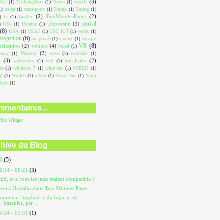
touch
(3)
éel
(1)
TheLongNow
(1)
Tokyo
(1)
1)
trader
(1)
trans-ports
(1)
Trump
(1)
Turing
(1)
twitter
(2)
TwoMinutesPaper
(2)
)
tv
(1)
unreal
Université
(3)
)
UE4
(1)
Ukraine
(1)
(8)
USA
(1)
USAF
(1)
USC ICT
(1)
verres
(1)
projection
(6)
visage
vie privée
(1)
vintage
(1)
VR
(8)
ualisation
(2)
voiture
(4)
voxel
(1)
Watson
(3)
sney
(1)
wave
(1)
wearable
(1)
L
(3)
wikileaks
(2)
webservice
(1)
wifi
(1)
ia
(1)
windows 7
(1)
wipe out
(1)
WIRED
(1)
op
(1)
Worlds
(1)
x-box
(1)
Xbox One
(1)
Yumi
abyte
(1)
mentaires...
This
Widget
hive du Blog
26
(5)
6/14 - 06/21
(3)
E6, et si tous les jeux étaient compatible ?
emis Hassabis dans Two Minutes Paper
omment l'ingéniérie du logiciel va
basculer, par ...
5/24 - 05/31
(1)