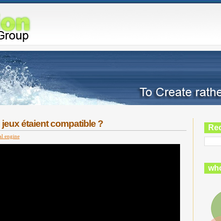
s jeux étaient compatible ?
Re
al engine
who