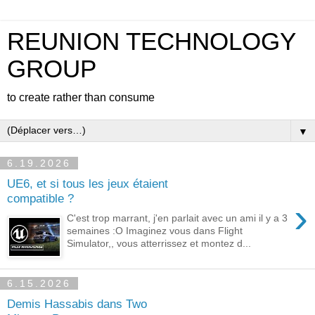
REUNION TECHNOLOGY
GROUP
to create rather than consume
▼
6.19.2026
UE6, et si tous les jeux étaient
compatible ?
›
C'est trop marrant, j'en parlait avec un ami il y a 3
semaines :O Imaginez vous dans Flight
Simulator,, vous atterrissez et montez d...
6.15.2026
Demis Hassabis dans Two