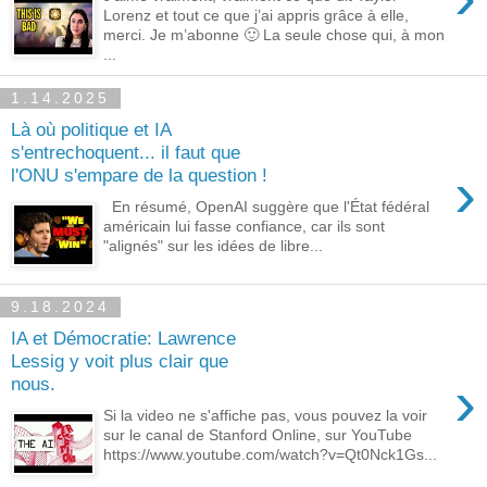
Lorenz et tout ce que j’ai appris grâce à elle,
merci. Je m’abonne 🙂 La seule chose qui, à mon
...
1.14.2025
Là où politique et IA
s'entrechoquent... il faut que
›
l'ONU s'empare de la question !
En résumé, OpenAI suggère que l'État fédéral
américain lui fasse confiance, car ils sont
"alignés" sur les idées de libre...
9.18.2024
IA et Démocratie: Lawrence
Lessig y voit plus clair que
›
nous.
Si la video ne s'affiche pas, vous pouvez la voir
sur le canal de Stanford Online, sur YouTube
https://www.youtube.com/watch?v=Qt0Nck1Gs...