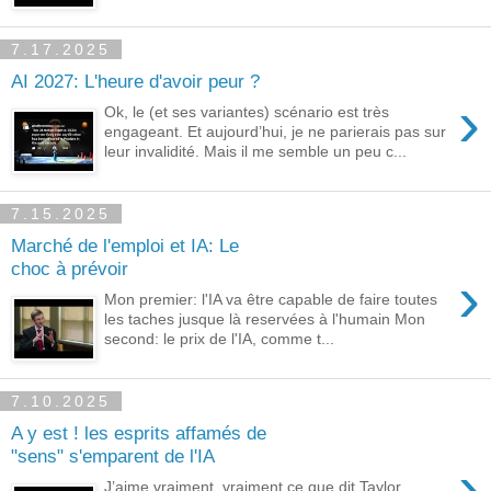
7.17.2025
AI 2027: L'heure d'avoir peur ?
›
Ok, le (et ses variantes) scénario est très
engageant. Et aujourd’hui, je ne parierais pas sur
leur invalidité. Mais il me semble un peu c...
7.15.2025
Marché de l'emploi et IA: Le
choc à prévoir
›
Mon premier: l'IA va être capable de faire toutes
les taches jusque là reservées à l'humain Mon
second: le prix de l'IA, comme t...
7.10.2025
A y est ! les esprits affamés de
"sens" s'emparent de l'IA
›
J’aime vraiment, vraiment ce que dit Taylor