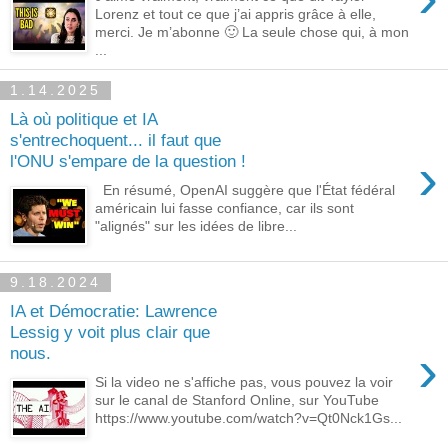
Lorenz et tout ce que j’ai appris grâce à elle,
merci. Je m’abonne 🙂 La seule chose qui, à mon
...
1.14.2025
Là où politique et IA
s'entrechoquent... il faut que
›
l'ONU s'empare de la question !
En résumé, OpenAI suggère que l'État fédéral
américain lui fasse confiance, car ils sont
"alignés" sur les idées de libre...
9.18.2024
IA et Démocratie: Lawrence
Lessig y voit plus clair que
›
nous.
Si la video ne s'affiche pas, vous pouvez la voir
sur le canal de Stanford Online, sur YouTube
https://www.youtube.com/watch?v=Qt0Nck1Gs...