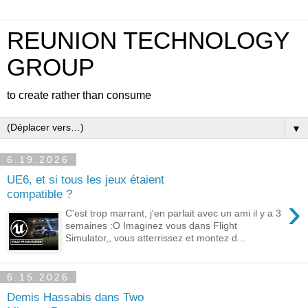
REUNION TECHNOLOGY
GROUP
to create rather than consume
▼
6.19.2026
UE6, et si tous les jeux étaient
compatible ?
›
C'est trop marrant, j'en parlait avec un ami il y a 3
semaines :O Imaginez vous dans Flight
Simulator,, vous atterrissez et montez d...
6.15.2026
Demis Hassabis dans Two