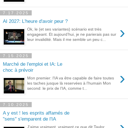
7.17.2025
AI 2027: L'heure d'avoir peur ?
›
Ok, le (et ses variantes) scénario est très
engageant. Et aujourd’hui, je ne parierais pas sur
leur invalidité. Mais il me semble un peu c...
7.15.2025
Marché de l'emploi et IA: Le
choc à prévoir
›
Mon premier: l'IA va être capable de faire toutes
les taches jusque là reservées à l'humain Mon
second: le prix de l'IA, comme t...
7.10.2025
A y est ! les esprits affamés de
"sens" s'emparent de l'IA
›
J’aime vraiment, vraiment ce que dit Taylor