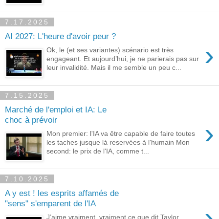
7.17.2025
AI 2027: L'heure d'avoir peur ?
›
Ok, le (et ses variantes) scénario est très
engageant. Et aujourd’hui, je ne parierais pas sur
leur invalidité. Mais il me semble un peu c...
7.15.2025
Marché de l'emploi et IA: Le
choc à prévoir
›
Mon premier: l'IA va être capable de faire toutes
les taches jusque là reservées à l'humain Mon
second: le prix de l'IA, comme t...
7.10.2025
A y est ! les esprits affamés de
"sens" s'emparent de l'IA
›
J’aime vraiment, vraiment ce que dit Taylor