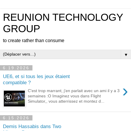
REUNION TECHNOLOGY
GROUP
to create rather than consume
▼
6.19.2026
UE6, et si tous les jeux étaient
compatible ?
›
C'est trop marrant, j'en parlait avec un ami il y a 3
semaines :O Imaginez vous dans Flight
Simulator,, vous atterrissez et montez d...
6.15.2026
Demis Hassabis dans Two