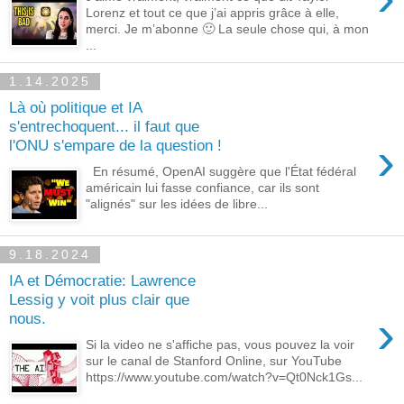
Lorenz et tout ce que j’ai appris grâce à elle,
merci. Je m’abonne 🙂 La seule chose qui, à mon
...
1.14.2025
Là où politique et IA
s'entrechoquent... il faut que
›
l'ONU s'empare de la question !
En résumé, OpenAI suggère que l'État fédéral
américain lui fasse confiance, car ils sont
"alignés" sur les idées de libre...
9.18.2024
IA et Démocratie: Lawrence
Lessig y voit plus clair que
›
nous.
Si la video ne s'affiche pas, vous pouvez la voir
sur le canal de Stanford Online, sur YouTube
https://www.youtube.com/watch?v=Qt0Nck1Gs...