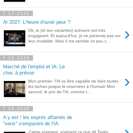
7.17.2025
AI 2027: L'heure d'avoir peur ?
›
Ok, le (et ses variantes) scénario est très
engageant. Et aujourd’hui, je ne parierais pas sur
leur invalidité. Mais il me semble un peu c...
7.15.2025
Marché de l'emploi et IA: Le
choc à prévoir
›
Mon premier: l'IA va être capable de faire toutes
les taches jusque là reservées à l'humain Mon
second: le prix de l'IA, comme t...
7.10.2025
A y est ! les esprits affamés de
"sens" s'emparent de l'IA
›
J’aime vraiment, vraiment ce que dit Taylor