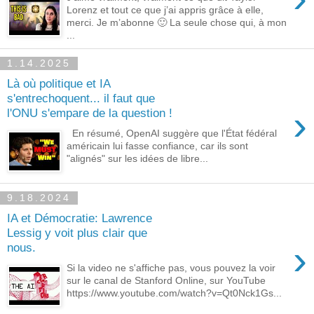
Lorenz et tout ce que j’ai appris grâce à elle,
merci. Je m’abonne 🙂 La seule chose qui, à mon
...
1.14.2025
Là où politique et IA
s'entrechoquent... il faut que
›
l'ONU s'empare de la question !
En résumé, OpenAI suggère que l'État fédéral
américain lui fasse confiance, car ils sont
"alignés" sur les idées de libre...
9.18.2024
IA et Démocratie: Lawrence
Lessig y voit plus clair que
›
nous.
Si la video ne s'affiche pas, vous pouvez la voir
sur le canal de Stanford Online, sur YouTube
https://www.youtube.com/watch?v=Qt0Nck1Gs...