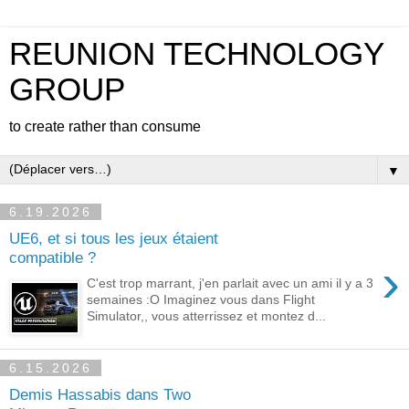
REUNION TECHNOLOGY
GROUP
to create rather than consume
▼
6.19.2026
UE6, et si tous les jeux étaient
compatible ?
›
C'est trop marrant, j'en parlait avec un ami il y a 3
semaines :O Imaginez vous dans Flight
Simulator,, vous atterrissez et montez d...
6.15.2026
Demis Hassabis dans Two