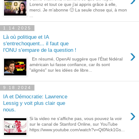
Lorenz et tout ce que j’ai appris grâce à elle,
merci. Je m’abonne 🙂 La seule chose qui, à mon
...
1.14.2025
Là où politique et IA
s'entrechoquent... il faut que
›
l'ONU s'empare de la question !
En résumé, OpenAI suggère que l'État fédéral
américain lui fasse confiance, car ils sont
"alignés" sur les idées de libre...
9.18.2024
IA et Démocratie: Lawrence
Lessig y voit plus clair que
›
nous.
Si la video ne s'affiche pas, vous pouvez la voir
sur le canal de Stanford Online, sur YouTube
https://www.youtube.com/watch?v=Qt0Nck1Gs...