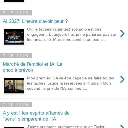
7.17.2025
AI 2027: L'heure d'avoir peur ?
›
Ok, le (et ses variantes) scénario est très
engageant. Et aujourd’hui, je ne parierais pas sur
leur invalidité. Mais il me semble un peu c...
7.15.2025
Marché de l'emploi et IA: Le
choc à prévoir
›
Mon premier: l'IA va être capable de faire toutes
les taches jusque là reservées à l'humain Mon
second: le prix de l'IA, comme t...
7.10.2025
A y est ! les esprits affamés de
"sens" s'emparent de l'IA
›
J’aime vraiment, vraiment ce que dit Taylor