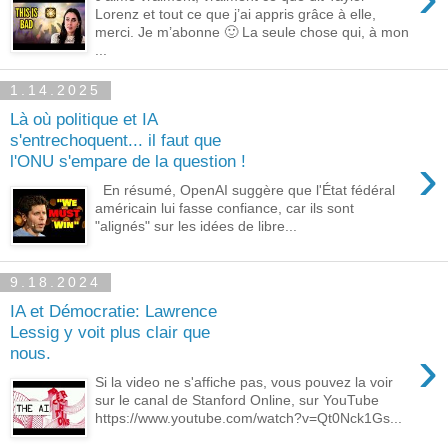
Lorenz et tout ce que j’ai appris grâce à elle,
merci. Je m’abonne 🙂 La seule chose qui, à mon
...
1.14.2025
Là où politique et IA
s'entrechoquent... il faut que
›
l'ONU s'empare de la question !
En résumé, OpenAI suggère que l'État fédéral
américain lui fasse confiance, car ils sont
"alignés" sur les idées de libre...
9.18.2024
IA et Démocratie: Lawrence
Lessig y voit plus clair que
›
nous.
Si la video ne s'affiche pas, vous pouvez la voir
sur le canal de Stanford Online, sur YouTube
https://www.youtube.com/watch?v=Qt0Nck1Gs...