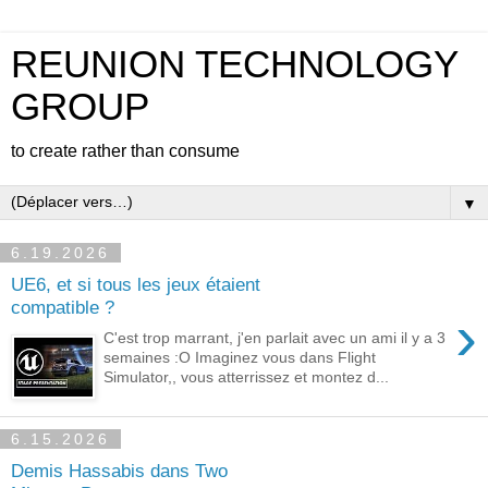
REUNION TECHNOLOGY
GROUP
to create rather than consume
▼
6.19.2026
UE6, et si tous les jeux étaient
compatible ?
›
C'est trop marrant, j'en parlait avec un ami il y a 3
semaines :O Imaginez vous dans Flight
Simulator,, vous atterrissez et montez d...
6.15.2026
Demis Hassabis dans Two