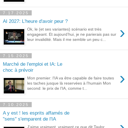
7.17.2025
AI 2027: L'heure d'avoir peur ?
›
Ok, le (et ses variantes) scénario est très
engageant. Et aujourd’hui, je ne parierais pas sur
leur invalidité. Mais il me semble un peu c...
7.15.2025
Marché de l'emploi et IA: Le
choc à prévoir
›
Mon premier: l'IA va être capable de faire toutes
les taches jusque là reservées à l'humain Mon
second: le prix de l'IA, comme t...
7.10.2025
A y est ! les esprits affamés de
"sens" s'emparent de l'IA
›
J’aime vraiment, vraiment ce que dit Taylor