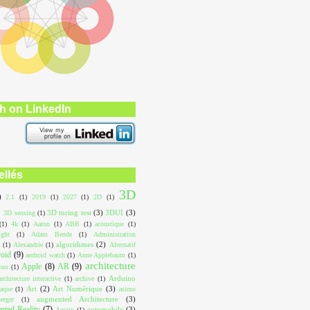
h on LinkedIn
ellés
3D
)
2.1
(1)
2019
(1)
2027
(1)
2D
(1)
3D turing test
(3)
3DUI
(3)
3D sensing
(1)
(1)
4k
(1)
Aaron
(1)
ABB
(1)
acoustique
(1)
ight
(1)
Adam Bende
(1)
Administration
algorithmes
(2)
(1)
Alexandrie
(1)
Alternatif
roid
(9)
android watch
(1)
Anne Applebaum
(1)
architecture
Apple
(8)
AR
(9)
ous
(1)
Arduino
architecture interactive
(1)
archive
(1)
Art
(2)
Art Numérique
(3)
aque
(1)
asimo
augmented Architecture
(3)
erger
(1)
ted Reality
(7)
automobile
(3)
Austin
(1)