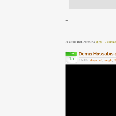
--
Posté par
Rich Porcher
à
18:03
0 commen
Demis Hassabis 
Jun
15
Libellés :
deepmind
,
google
,
H