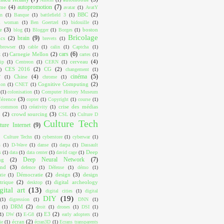
autopromotion
(7)
ome
(4)
avatar
(1)
AvatY
BBC
(2)
on
(1)
Banque
(1)
battlefield 3
(1)
ul woman
(1)
Ben Goertzel
(1)
bidouille
(1)
e
(3)
boston
blog
(1)
Blogger
(1)
Borges
(1)
Bricolage
brain
(9)
cs
(2)
brevets
(1)
browser
(1)
cable
(1)
calin
(1)
Captcha
(1)
cars
(6)
Carnegie Mellon
(2)
k
(1)
cartes
(1)
cerveau
(4)
ip
(1)
Centreon
(1)
CERN
(1)
CES 2016
(2)
CG
(2)
)
changement
(1)
cinéma
(5)
Chine
(4)
T
(1)
chrome
(1)
Cognitive Computing
(2)
ion
(1)
CNET
(1)
(1)
colonisation
(1)
Computer History Museum
férence
(3)
copter
(1)
Copyright
(1)
course
(1)
crise des médias
e common
(1)
créativity
(1)
x
(2)
crowd sourcing
(3)
CSL
(1)
Culture D
Culture Tech
ture Internet
(9)
Culture Techn
(1)
cyberstore
(1)
cyberwar
(1)
s
(1)
D-Wave
(1)
danse
(1)
darpa
(1)
Dassault
Deep
s
(1)
data
(1)
data center
(1)
david cage
(1)
Deep Neural Network
(7)
ng
(2)
ind
(3)
defence
(1)
Défense
(1)
démo
(1)
Démocratie
(2)
design
(3)
design
tie
(1)
trique
(2)
digital archeology
desktop
(1)
gital art
(13)
digital cities
(1)
digital
DIY
(19)
(1)
digression
(1)
DNN
(1)
DRM
(2)
(1)
droit
(1)
drones
(1)
DSI
(1)
E3
(2)
1)
DW
(1)
E-G8
(1)
early adopters
(1)
écran
(2)
ie
(1)
écran3D
(1)
Ecrans transparents