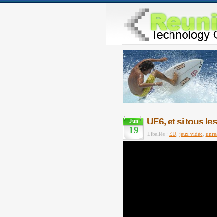
UE6, et si tous le
Jun
19
Libellés :
EU
,
jeux vidéo
,
unre