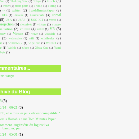
touch
(3)
éel
(1)
TheLongNow
(1)
Tokyo
(1)
1)
trader
(1)
trans-ports
(1)
Trump
(1)
Turing
(1)
twitter
(2)
TwoMinutesPaper
(2)
)
tv
(1)
unreal
Université
(3)
)
UE4
(1)
Ukraine
(1)
(8)
USA
(1)
USAF
(1)
USC ICT
(1)
verres
(1)
projection
(6)
visage
vie privée
(1)
vintage
(1)
VR
(8)
ualisation
(2)
voiture
(4)
voxel
(1)
Watson
(3)
sney
(1)
wave
(1)
wearable
(1)
L
(3)
wikileaks
(2)
webservice
(1)
wifi
(1)
ia
(1)
windows 7
(1)
wipe out
(1)
WIRED
(1)
op
(1)
Worlds
(1)
x-box
(1)
Xbox One
(1)
Yumi
abyte
(1)
mentaires...
This
Widget
hive du Blog
26
(5)
6/14 - 06/21
(3)
E6, et si tous les jeux étaient compatible ?
emis Hassabis dans Two Minutes Paper
omment l'ingéniérie du logiciel va
basculer, par ...
5/24 - 05/31
(1)