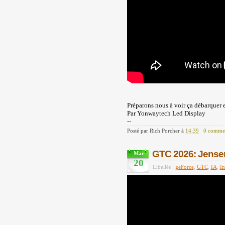
Préparons nous à voir ça débarquer 
Par Yonwaytech Led Display
--
Posté par
Rich Porcher
à
14:39
0 commen
GTC 2026: Jensen 
Mar
20
Libellés :
geForce
,
GTC
,
IA
,
In