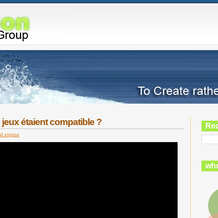
s jeux étaient compatible ?
Re
al engine
who