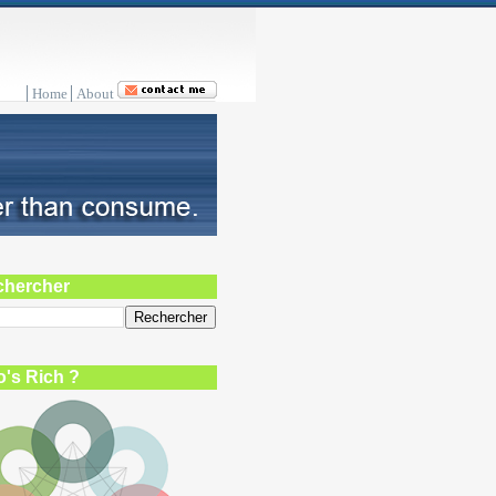
Home
About
chercher
's Rich ?