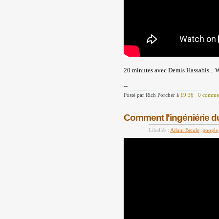
20 minutes avec Demis Hassabis... Wh
--
Posté par
Rich Porcher
à
19:36
0 commen
Comment l'ingéniérie du
Libellés :
Adam Bende
,
google