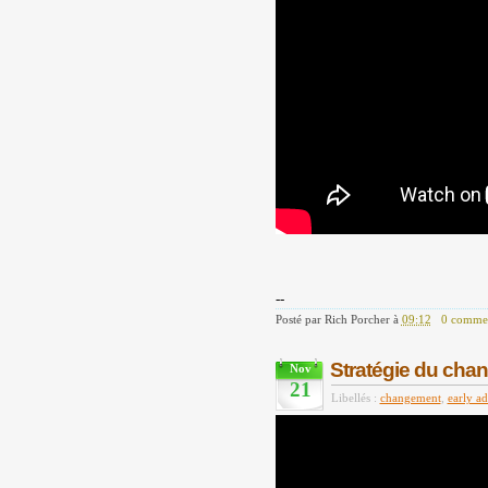
--
Posté par
Rich Porcher
à
09:12
0 commen
Stratégie du cha
Nov
21
Libellés :
changement
,
early ad