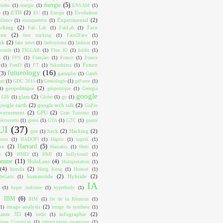
énergie
(5)
trodes
(1)
energie
(1)
ENSAM
(1)
ETH
(2)
Evolution
e
(1)
EU
(1)
Europe
(1)
Experimental
(2)
ellence
(1)
exosquelette
(1)
acking
(2)
Face
Fab Lab
(1)
FabLab
(1)
ion
(2)
face tracking
(1)
Face2Face
(1)
ok
(2)
fake news
(1)
fanboyisme
(1)
fashion
(1)
conde
(1)
FIGLAB
(1)
Flux IO
(1)
foldit
(1)
n
(1)
FPS
(1)
Français
(1)
France
(1)
France
Future
(1)
FreeD
(1)
FT
(1)
fukushima
(1)
futurology
(16)
(3)
gameplay
(1)
Gandi
ner
(1)
GDC 2015
(1)
Geekologie
(1)
geForce
(1)
geopolitique
(2)
1)
géopolitque
(1)
Georgia
google
glass
(2)
GIS
(1)
Globe
(1)
go
(1)
google earth
(2)
google tech talk
(2)
GoPro
vernement
(2)
GPU
(2)
Gran Turismo
(1)
écouverte
(1)
green
(1)
GTA
(1)
GTC
(1)
guerre
UI
(37)
hack
(2)
Hacking
(2)
gun
(1)
isme
(1)
HADOPI
(1)
Haptic
(1)
haptik
(1)
Harvard
(5)
re
(2)
Hassabis
(1)
Hero
(1)
e
(3)
HMD
(1)
HMI
(1)
hollywood
(1)
ramme
(11)
HoloLens
(4)
Holoportation
(1)
(4)
honda
(2)
Hong Kong
(1)
Huawei
(1)
humanoïde
(2)
Hybride
(2)
eGaris
(1)
IA
(1)
hyper realisme
(1)
hyperbody
(1)
IBM
(6)
IHM
(1)
ile de la Réunion
(1)
image analysis
(2)
(1)
image de synthese
(1)
mante 3D
(4)
infographie
(2)
indie
(1)
tique Cognitive
(1)
informatique quantique
(1)