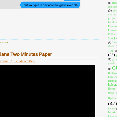
(1)
elec
équilibr
(3)
exc
eye tr
project
facebo
Femtose
Foxcon
Culture
Shock
taires
(1)
Gart
Genie
(
Tech
(1)
dans Two Minutes Paper
(23)
gou
(1)
assabis
,
IA
,
TwoMinutesPaper
grande d
G
(1)
Hacktiv
hardwa
Histoir
holog
Home
Hugo D
Hydride
(47)
ilela.re
Impri
Informa