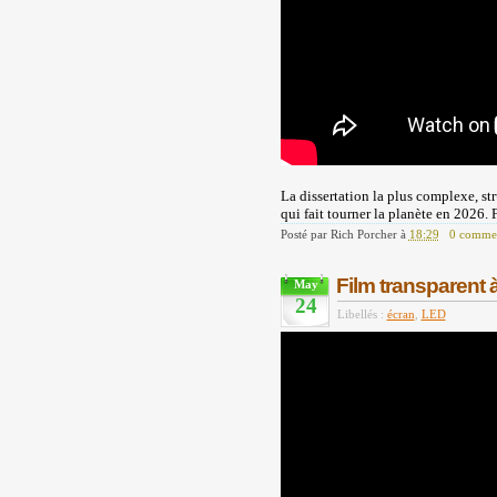
La dissertation la plus complexe, str
qui fait tourner la planète en 2026. 
Posté par
Rich Porcher
à
18:29
0 commen
Film transparent 
May
24
Libellés :
écran
,
LED