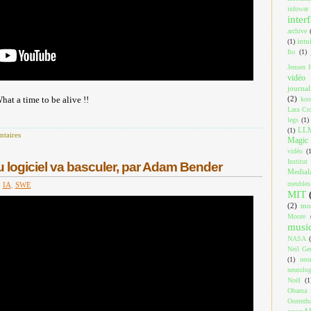
infowar
inter
archive
intu
(1)
Ito
(1)
Jensen 
vidéo
journa
(2)
at a time to be alive !!
koo
Lara Cro
legs
(1)
LL
(1)
taires
Magic 
vidéo
(
Institut
 logiciel va basculer, par Adam Bender
Medial
meubles
,
IA
,
SWE
MIT
(2)
mo
Moore
musi
NASA
Neil Ger
(1)
neu
neurolog
Noël
(1
Obama
Oosterh
openA