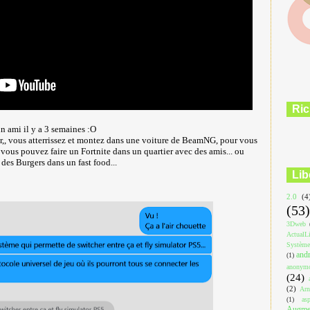
Ric
un ami il y a 3 semaines :O
,, vous atterrissez et montez dans une voiture de BeamNG, pour vous
 vous pouvez faire un Fortnite dans un quartier avec des amis... ou
r des Burgers dans un fast food...
Lib
2.0
(4
(53)
3Dweb
ActualL
Système
and
(1)
anonym
(24)
(2)
Arn
(1)
asp
Augmen