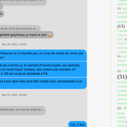
auton
(1)
avi
beautif
biologi
dynami
(13)
Carmac
censorsh
CES
(1
chatGP
civilisat
Collada
con
(1)
creativ
sociau
Cul
(1)
(51)
cymatic
système
Learni
deepm
Democra
paramé
di
(2)
design
données
DSLR
(
Econom