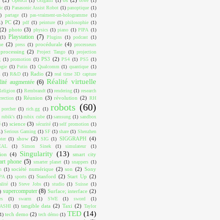
OpenGl
(1)
Origami
(1)
otwé
(1)
ic
(1)
Panasonic Assist Robot
(1)
panoptique
(1)
)
partage
(1)
pas-vraiment-un-hologramme
(1)
PC
(2)
1)
pdf
(1)
peinture
(1)
philosophie
(1)
(2)
photo
(3)
physics
(1)
piano
(1)
PIPA
(1)
Playstation
(7)
(1)
Plugins
(1)
podcast
(1)
ue
(2)
procédurale
(4)
press
(1)
processeurs
processing
(2)
Project Tango
(1)
projection
PS3
(2)
g
(1)
promotion
(1)
PS4
(1)
PS5
(1)
ogie
(1)
Putin
(1)
Qualcomm
(1)
quantique
(1)
Radio
(2)
m
(1)
R&D
(1)
real time 3D capture
Réalité virtuelle
lité augmentée
(6)
Religion
(1)
Rembrandt
(1)
rendering
(1)
research
Réunion
(3)
révolution
(2)
rrection
(1)
RH
robots
(60)
 porcher
(1)
rich.gg
(1)
rubik's
(1)
rubix cube
(1)
samsung
(1)
sandbox
science
(3)
é
(1)
sécurité
(1)
self promotion
(1)
1)
Serious Gaming
(1)
SF
(1)
share
(1)
Shenzhen
show
(2)
SIGGRAPH
(4)
ter
(1)
SIG
(1)
EAL
(1)
Simon Sinek
(1)
simulateur
(1)
Singularity
(13)
ion
(4)
smart city
art phone
(5)
smarter planet
(1)
snappers
(1)
société numérique
(2)
son
(2)
Sony
n
(1)
Stanford
(2)
Start Up
(2)
PA
(1)
sports
(1)
alité
(1)
Steve Jobs
(1)
studio
(1)
Suisse
(1)
supercomputer
(8)
Surface; interface
(2)
)
es
(1)
swarm
(1)
SWE
(1)
sword
(1)
tangible data
(2)
Taxi
(2)
ASHI
(1)
Taylor
TED
(14)
tech demo
(2)
1)
tech démo
(1)