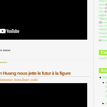
Temps R
toyota
(
Tuto
(1
Uber
(1
engine
Video 
(2)
vis
Walt Di
WebG
Wikiped
worksh
(1)
Zett
en masse
Com
↑
Grab 
taires
Arc
Huang nous jette le futur à la figure
▼
20
frastructure
,
Jensen Huang
,
nvidia
▼
0
U
D
C
►
0