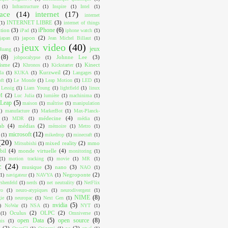
(1)
Infrastructure
(1)
Inspire
(1)
Intel
(1)
face
(14)
internet
(17)
internet
INTERNET LIBRE
(3)
(1)
internet of things
iPhone
(6)
ition
(3)
iPad
(1)
iphone watch
(1)
japon
(2)
japan
(1)
Jean Michel Billaut
(1)
jeux video
(40)
jeux
Huang
(1)
(8)
Johnne Lee
(3)
jobpocalypse
(1)
lisme
(2)
Kinect
Khronos
(1)
Kickstarter
(1)
Kurzweil
(2)
la
(1)
KUKA
(1)
Langages
(1)
ft
(1)
Le Monde
(1)
Leap Motion
(1)
LED
(1)
Lessig
(1)
Liam Young
(1)
lightfield
(1)
linux
M
(2)
Luc Julia
(1)
lumière
(1)
machinima
(1)
Leap
(5)
maison
(1)
maîtrise
(1)
manipulation
1)
manufacture
(1)
MarkerBot
(1)
Max-Planck-
médecine
(4)
(1)
MDR
(1)
média
(1)
ab
(4)
médias
(2)
mémoire
(1)
Metro
(1)
microsoft
(12)
(1)
mikedrop
(1)
minecraft
(1)
(20)
mixed reality
(2)
mmo
Mitsubishi
(1)
bil
(4)
monde virtuelle
(4)
monitoring
(1)
(1)
motion tracking
(1)
movie
(1)
MR
(1)
c
(24)
musique
(3)
nano
(3)
NAO
(1)
Negroponte
(2)
(1)
navigateur
(1)
NAVYA
(1)
shenfeld
(1)
nerds
(1)
net neutrality
(1)
NetFlix
ro
(1)
neuro-atypiques
(1)
neurodivergent
(1)
NIME
(8)
ie
(1)
neuropac
(1)
Next Gen
(1)
nvidia
(5)
)
NoWar
(1)
NSA
(1)
NYT
(1)
Oculus
(2)
OLPC
(2)
(1)
Omniverse
(1)
open Data
(5)
open source
(8)
uis
(1)
I
(2)
os
(2)