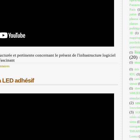
Panason
Paris
(1
pattes
(
phone
plantes
politiq
3D
(1)
mappin
psychol
quantu
Réa
(1)
ucturée et pertinente concernant le présent de l'infrastructure logiciel
(20)
Fascinant
(1)
résu
taires
(1)
rich
RTG
(1)
(1)
sant
à LED adhésif
sensor
(
(1)
shoo
SIM2R
simulat
sm
(2)
Snowde
(3)
SO
stéréo-ré
sumo
(1
surrogat
TAKAH
Lorenz
(