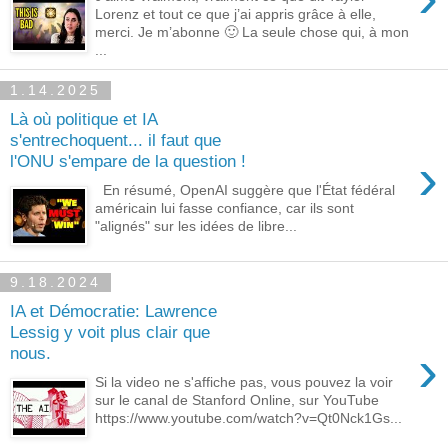
Lorenz et tout ce que j’ai appris grâce à elle,
merci. Je m’abonne 🙂 La seule chose qui, à mon
...
1.14.2025
Là où politique et IA
s'entrechoquent... il faut que
›
l'ONU s'empare de la question !
En résumé, OpenAI suggère que l'État fédéral
américain lui fasse confiance, car ils sont
"alignés" sur les idées de libre...
9.18.2024
IA et Démocratie: Lawrence
Lessig y voit plus clair que
›
nous.
Si la video ne s'affiche pas, vous pouvez la voir
sur le canal de Stanford Online, sur YouTube
https://www.youtube.com/watch?v=Qt0Nck1Gs...