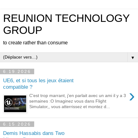
REUNION TECHNOLOGY
GROUP
to create rather than consume
▼
6.19.2026
UE6, et si tous les jeux étaient
compatible ?
›
C'est trop marrant, j'en parlait avec un ami il y a 3
semaines :O Imaginez vous dans Flight
Simulator,, vous atterrissez et montez d...
6.15.2026
Demis Hassabis dans Two