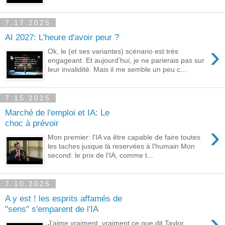
7.17.2025
AI 2027: L'heure d'avoir peur ?
›
Ok, le (et ses variantes) scénario est très
engageant. Et aujourd’hui, je ne parierais pas sur
leur invalidité. Mais il me semble un peu c...
7.15.2025
Marché de l'emploi et IA: Le
choc à prévoir
›
Mon premier: l'IA va être capable de faire toutes
les taches jusque là reservées à l'humain Mon
second: le prix de l'IA, comme t...
7.10.2025
A y est ! les esprits affamés de
"sens" s'emparent de l'IA
›
J’aime vraiment, vraiment ce que dit Taylor