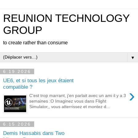
REUNION TECHNOLOGY
GROUP
to create rather than consume
▼
6.19.2026
UE6, et si tous les jeux étaient
compatible ?
›
C'est trop marrant, j'en parlait avec un ami il y a 3
semaines :O Imaginez vous dans Flight
Simulator,, vous atterrissez et montez d...
6.15.2026
Demis Hassabis dans Two