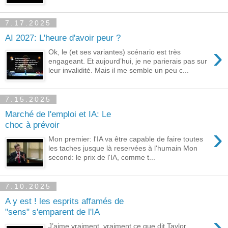
7.17.2025
AI 2027: L'heure d'avoir peur ?
›
Ok, le (et ses variantes) scénario est très
engageant. Et aujourd’hui, je ne parierais pas sur
leur invalidité. Mais il me semble un peu c...
7.15.2025
Marché de l'emploi et IA: Le
choc à prévoir
›
Mon premier: l'IA va être capable de faire toutes
les taches jusque là reservées à l'humain Mon
second: le prix de l'IA, comme t...
7.10.2025
A y est ! les esprits affamés de
"sens" s'emparent de l'IA
›
J’aime vraiment, vraiment ce que dit Taylor