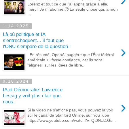
Lorenz et tout ce que j’ai appris grâce à elle,
merci. Je m’abonne 🙂 La seule chose qui, à mon
...
1.14.2025
Là où politique et IA
s'entrechoquent... il faut que
›
l'ONU s'empare de la question !
En résumé, OpenAI suggère que l'État fédéral
américain lui fasse confiance, car ils sont
"alignés" sur les idées de libre...
9.18.2024
IA et Démocratie: Lawrence
Lessig y voit plus clair que
›
nous.
Si la video ne s'affiche pas, vous pouvez la voir
sur le canal de Stanford Online, sur YouTube
https://www.youtube.com/watch?v=Qt0Nck1Gs...