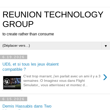
REUNION TECHNOLOGY
GROUP
to create rather than consume
▼
6.19.2026
UE6, et si tous les jeux étaient
compatible ?
›
C'est trop marrant, j'en parlait avec un ami il y a 3
semaines :O Imaginez vous dans Flight
Simulator,, vous atterrissez et montez d...
6.15.2026
Demis Hassabis dans Two