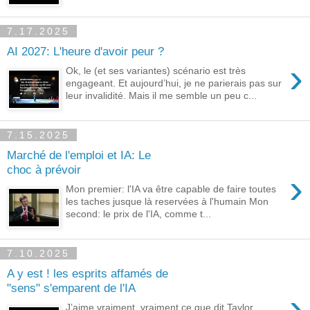
7.17.2025
AI 2027: L'heure d'avoir peur ?
›
Ok, le (et ses variantes) scénario est très
engageant. Et aujourd’hui, je ne parierais pas sur
leur invalidité. Mais il me semble un peu c...
7.15.2025
Marché de l'emploi et IA: Le
choc à prévoir
›
Mon premier: l'IA va être capable de faire toutes
les taches jusque là reservées à l'humain Mon
second: le prix de l'IA, comme t...
7.10.2025
A y est ! les esprits affamés de
"sens" s'emparent de l'IA
›
J’aime vraiment, vraiment ce que dit Taylor