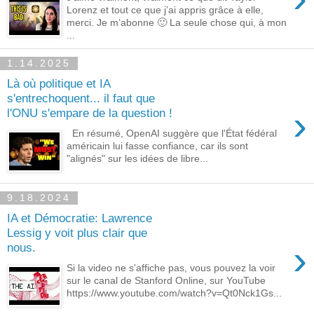
Lorenz et tout ce que j’ai appris grâce à elle,
merci. Je m’abonne 🙂 La seule chose qui, à mon
...
1.14.2025
Là où politique et IA
s'entrechoquent... il faut que
›
l'ONU s'empare de la question !
En résumé, OpenAI suggère que l'État fédéral
américain lui fasse confiance, car ils sont
"alignés" sur les idées de libre...
9.18.2024
IA et Démocratie: Lawrence
Lessig y voit plus clair que
›
nous.
Si la video ne s'affiche pas, vous pouvez la voir
sur le canal de Stanford Online, sur YouTube
https://www.youtube.com/watch?v=Qt0Nck1Gs...