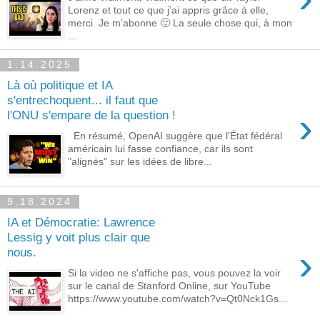
Lorenz et tout ce que j’ai appris grâce à elle,
merci. Je m’abonne 🙂 La seule chose qui, à mon
...
1.14.2025
Là où politique et IA
s'entrechoquent... il faut que
›
l'ONU s'empare de la question !
En résumé, OpenAI suggère que l'État fédéral
américain lui fasse confiance, car ils sont
"alignés" sur les idées de libre...
9.18.2024
IA et Démocratie: Lawrence
Lessig y voit plus clair que
›
nous.
Si la video ne s'affiche pas, vous pouvez la voir
sur le canal de Stanford Online, sur YouTube
https://www.youtube.com/watch?v=Qt0Nck1Gs...