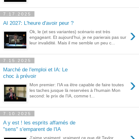
7.17.2025
AI 2027: L'heure d'avoir peur ?
›
Ok, le (et ses variantes) scénario est très
engageant. Et aujourd’hui, je ne parierais pas sur
leur invalidité. Mais il me semble un peu c...
7.15.2025
Marché de l'emploi et IA: Le
choc à prévoir
›
Mon premier: l'IA va être capable de faire toutes
les taches jusque là reservées à l'humain Mon
second: le prix de l'IA, comme t...
7.10.2025
A y est ! les esprits affamés de
"sens" s'emparent de l'IA
›
J’aime vraiment, vraiment ce que dit Taylor