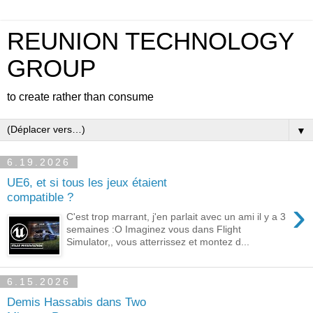
REUNION TECHNOLOGY
GROUP
to create rather than consume
▼
6.19.2026
UE6, et si tous les jeux étaient
compatible ?
›
C'est trop marrant, j'en parlait avec un ami il y a 3
semaines :O Imaginez vous dans Flight
Simulator,, vous atterrissez et montez d...
6.15.2026
Demis Hassabis dans Two