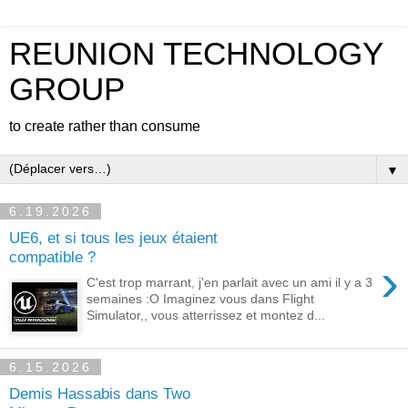
REUNION TECHNOLOGY
GROUP
to create rather than consume
▼
6.19.2026
UE6, et si tous les jeux étaient
compatible ?
›
C'est trop marrant, j'en parlait avec un ami il y a 3
semaines :O Imaginez vous dans Flight
Simulator,, vous atterrissez et montez d...
6.15.2026
Demis Hassabis dans Two