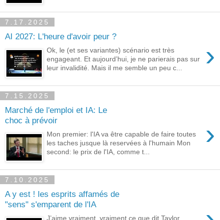
7.17.2025
AI 2027: L'heure d'avoir peur ?
›
Ok, le (et ses variantes) scénario est très
engageant. Et aujourd’hui, je ne parierais pas sur
leur invalidité. Mais il me semble un peu c...
7.15.2025
Marché de l'emploi et IA: Le
choc à prévoir
›
Mon premier: l'IA va être capable de faire toutes
les taches jusque là reservées à l'humain Mon
second: le prix de l'IA, comme t...
7.10.2025
A y est ! les esprits affamés de
"sens" s'emparent de l'IA
›
J’aime vraiment, vraiment ce que dit Taylor