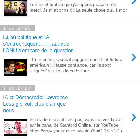
Lorenz et tout ce que j’ai appris grâce à elle,
merci. Je m’abonne 🙂 La seule chose qui, à mon
...
1.14.2025
Là où politique et IA
s'entrechoquent... il faut que
›
l'ONU s'empare de la question !
En résumé, OpenAI suggère que l'État fédéral
américain lui fasse confiance, car ils sont
"alignés" sur les idées de libre...
9.18.2024
IA et Démocratie: Lawrence
Lessig y voit plus clair que
›
nous.
Si la video ne s'affiche pas, vous pouvez la voir
sur le canal de Stanford Online, sur YouTube
https://www.youtube.com/watch?v=Qt0Nck1Gs...