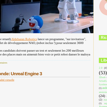
Ric
e retard)
Aldebaran Robotics
lance un programme, "sur invitation",
plet de développement NAO, (robot inclus !) pour seulement 3600
les candidats doivent passer un test et seulement les 200 meilleurs
este des places mais on aimerait bien voir ce petit robot danser le maloya
Lib
taires
2.0
(4
(53)
nde: Unreal Engine 3
3Dweb
alité virtuelle
ActualL
Système
and
(1)
anonym
(24)
(2)
Arn
(1)
asp
Augmen