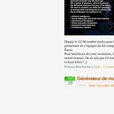
Depuis le 22 Novembre (sorry pour l
permettant de s’équiper du kit com
Euros.
Pour bénéficier de cette invitation, 
seront retenus. On ne sait pas s'il r
et kozé kréol ! ;)
Posté par
Rich Porcher
à
10:41
0 commen
Générateur de mo
Nov
29
Libellés :
démo
,
jeux video
,
Ré