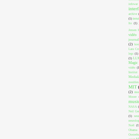
infowar
inter
archive
intu
(1)
Ito
(1)
Jensen 
vidéo
journa
(2)
koo
Lara Cro
legs
(1)
LL
(1)
Magic 
vidéo
(
Institut
Medial
meubles
MIT
(2)
mo
Moore
musi
NASA
Neil Ger
(1)
neu
neurolog
Noël
(1
Obama
Oosterh
openA