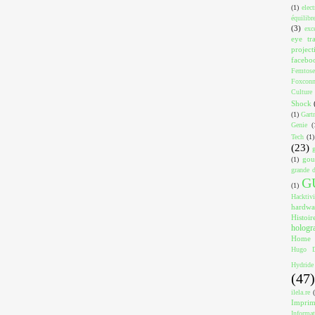
(1)
elec
équilibr
(3)
exc
eye tr
project
facebo
Femtose
Foxcon
Culture
Shock
(1)
Gart
Genie
(
Tech
(1)
(23)
gou
(1)
grande d
G
(1)
Hacktiv
hardwa
Histoir
holog
Home
Hugo D
Hydride
(47)
ilela.re
Impri
Informa