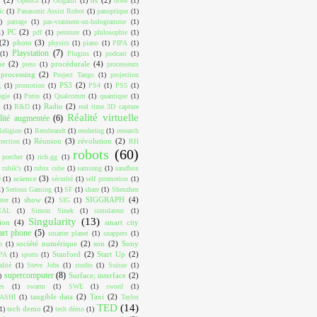
OpenGl
(1)
Origami
(1)
otwé
(1)
ic
(1)
Panasonic Assist Robot
(1)
panoptique
(1)
)
partage
(1)
pas-vraiment-un-hologramme
(1)
PC
(2)
1)
pdf
(1)
peinture
(1)
philosophie
(1)
(2)
photo
(3)
physics
(1)
piano
(1)
PIPA
(1)
Playstation
(7)
(1)
Plugins
(1)
podcast
(1)
ue
(2)
procédurale
(4)
press
(1)
processeurs
processing
(2)
Project Tango
(1)
projection
PS3
(2)
g
(1)
promotion
(1)
PS4
(1)
PS5
(1)
ogie
(1)
Putin
(1)
Qualcomm
(1)
quantique
(1)
Radio
(2)
m
(1)
R&D
(1)
real time 3D capture
Réalité virtuelle
lité augmentée
(6)
Religion
(1)
Rembrandt
(1)
rendering
(1)
research
Réunion
(3)
révolution
(2)
rrection
(1)
RH
robots
(60)
 porcher
(1)
rich.gg
(1)
rubik's
(1)
rubix cube
(1)
samsung
(1)
sandbox
science
(3)
é
(1)
sécurité
(1)
self promotion
(1)
1)
Serious Gaming
(1)
SF
(1)
share
(1)
Shenzhen
show
(2)
SIGGRAPH
(4)
ter
(1)
SIG
(1)
EAL
(1)
Simon Sinek
(1)
simulateur
(1)
Singularity
(13)
ion
(4)
smart city
art phone
(5)
smarter planet
(1)
snappers
(1)
société numérique
(2)
son
(2)
Sony
n
(1)
Stanford
(2)
Start Up
(2)
PA
(1)
sports
(1)
alité
(1)
Steve Jobs
(1)
studio
(1)
Suisse
(1)
supercomputer
(8)
Surface; interface
(2)
)
es
(1)
swarm
(1)
SWE
(1)
sword
(1)
tangible data
(2)
Taxi
(2)
ASHI
(1)
Taylor
TED
(14)
tech demo
(2)
1)
tech démo
(1)