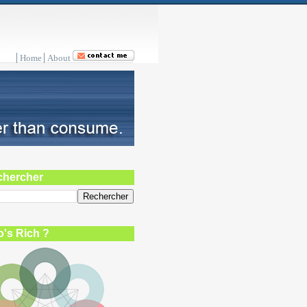
Home
About
chercher
's Rich ?