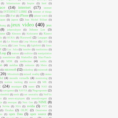
(1)
Infrastructure
(1)
Inspire
(1)
Intel
(1)
face
(14)
internet
(17)
internet
INTERNET LIBRE
(3)
(1)
internet of things
iPhone
(6)
ition
(3)
iPad
(1)
iphone watch
(1)
japon
(2)
japan
(1)
Jean Michel Billaut
(1)
jeux video
(40)
jeux
Huang
(1)
(8)
Johnne Lee
(3)
jobpocalypse
(1)
lisme
(2)
Kinect
Khronos
(1)
Kickstarter
(1)
Kurzweil
(2)
la
(1)
KUKA
(1)
Langages
(1)
ft
(1)
Le Monde
(1)
Leap Motion
(1)
LED
(1)
Lessig
(1)
Liam Young
(1)
lightfield
(1)
linux
M
(2)
Luc Julia
(1)
lumière
(1)
machinima
(1)
Leap
(5)
maison
(1)
maîtrise
(1)
manipulation
1)
manufacture
(1)
MarkerBot
(1)
Max-Planck-
médecine
(4)
(1)
MDR
(1)
média
(1)
ab
(4)
médias
(2)
mémoire
(1)
Metro
(1)
microsoft
(12)
(1)
mikedrop
(1)
minecraft
(1)
(20)
mixed reality
(2)
mmo
Mitsubishi
(1)
bil
(4)
monde virtuelle
(4)
monitoring
(1)
(1)
motion tracking
(1)
movie
(1)
MR
(1)
c
(24)
musique
(3)
nano
(3)
NAO
(1)
Negroponte
(2)
(1)
navigateur
(1)
NAVYA
(1)
shenfeld
(1)
nerds
(1)
net neutrality
(1)
NetFlix
ro
(1)
neuro-atypiques
(1)
neurodivergent
(1)
NIME
(8)
ie
(1)
neuropac
(1)
Next Gen
(1)
nvidia
(5)
)
NoWar
(1)
NSA
(1)
NYT
(1)
Oculus
(2)
OLPC
(2)
(1)
Omniverse
(1)
open Data
(5)
open source
(8)
uis
(1)
I
(2)
os
(2)