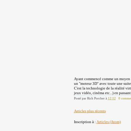
Ayant commencé comme un moyen de r
un "moteur 3D" avec toute une suite d
C'est la technologie de la réalité vir
jeux vidéo, cinéma etc...) en passant
Posté par
Rich Porcher
à
12:12
0 commen
Articles plus récents
Inscription à :
Articles (Atom)