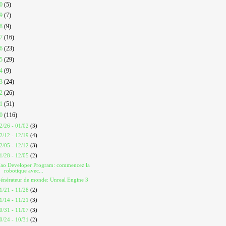
20
(5)
19
(7)
18
(9)
17
(16)
16
(23)
15
(29)
14
(9)
13
(24)
12
(26)
11
(51)
10
(116)
2/26 - 01/02
(3)
2/12 - 12/19
(4)
2/05 - 12/12
(3)
1/28 - 12/05
(2)
ao Developer Program: commencez la
robotique avec...
énérateur de monde: Unreal Engine 3
1/21 - 11/28
(2)
1/14 - 11/21
(3)
0/31 - 11/07
(3)
0/24 - 10/31
(2)