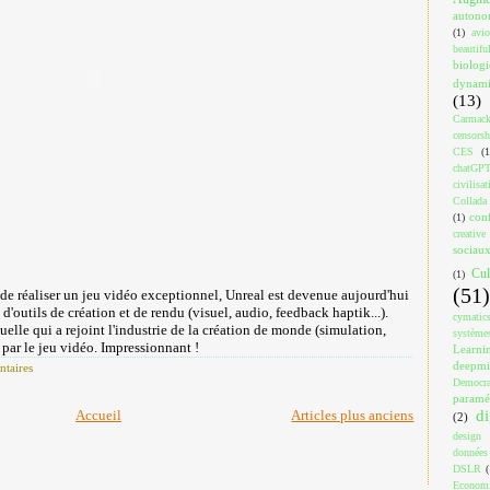
auton
(1)
avi
beautif
biologi
dynami
(13)
Carmac
censorsh
CES
(1
chatGP
civilisat
Collada
con
(1)
creativ
sociau
Cul
(1)
(51)
éaliser un jeu vidéo exceptionnel, Unreal est devenue aujourd'hui
'outils de création et de rendu (visuel, audio, feedback haptik...).
cymatic
tuelle qui a rejoint l'industrie de la création de monde (simulation,
système
 par le jeu vidéo. Impressionnant !
Learni
deepm
taires
Democra
paramé
di
Accueil
Articles plus anciens
(2)
design
données
DSLR
(
Econom