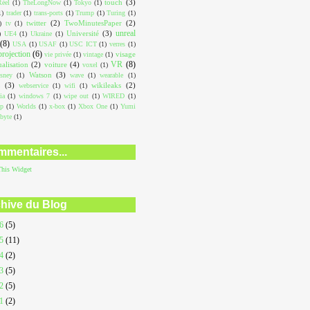
touch
(3)
éel
(1)
TheLongNow
(1)
Tokyo
(1)
1)
trader
(1)
trans-ports
(1)
Trump
(1)
Turing
(1)
twitter
(2)
TwoMinutesPaper
(2)
)
tv
(1)
unreal
Université
(3)
)
UE4
(1)
Ukraine
(1)
(8)
USA
(1)
USAF
(1)
USC ICT
(1)
verres
(1)
projection
(6)
visage
vie privée
(1)
vintage
(1)
VR
(8)
ualisation
(2)
voiture
(4)
voxel
(1)
Watson
(3)
sney
(1)
wave
(1)
wearable
(1)
L
(3)
wikileaks
(2)
webservice
(1)
wifi
(1)
ia
(1)
windows 7
(1)
wipe out
(1)
WIRED
(1)
op
(1)
Worlds
(1)
x-box
(1)
Xbox One
(1)
Yumi
abyte
(1)
mentaires...
This
Widget
hive du Blog
26
(5)
25
(11)
24
(2)
23
(5)
22
(5)
21
(2)