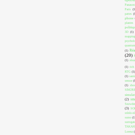
Panason
Paris
(1
pattes
(
phone
plantes
politiq
3D
(1)
mappin
psychol
quantu
Réa
(1)
(20)
(1)
résu
(1)
rich
RTG
(1)
(1)
sant
sensor
(
(1)
shoo
SIM2R
simulat
sm
(2)
Snowde
(3)
SO
stéréo-ré
sumo
(1
surrogat
TAKAH
Lorenz
(