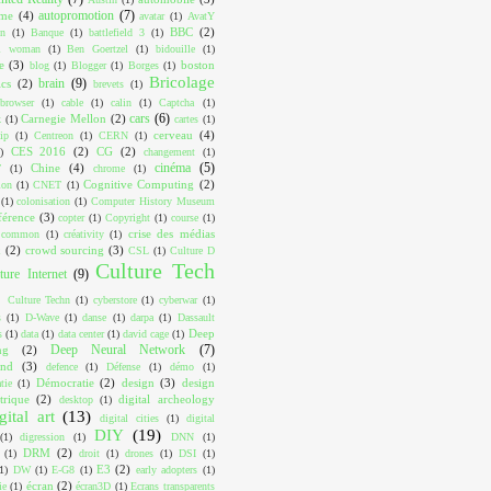
autopromotion
(7)
ome
(4)
avatar
(1)
AvatY
BBC
(2)
on
(1)
Banque
(1)
battlefield 3
(1)
ul woman
(1)
Ben Goertzel
(1)
bidouille
(1)
e
(3)
boston
blog
(1)
Blogger
(1)
Borges
(1)
Bricolage
brain
(9)
cs
(2)
brevets
(1)
browser
(1)
cable
(1)
calin
(1)
Captcha
(1)
cars
(6)
Carnegie Mellon
(2)
k
(1)
cartes
(1)
cerveau
(4)
ip
(1)
Centreon
(1)
CERN
(1)
CES 2016
(2)
CG
(2)
)
changement
(1)
cinéma
(5)
Chine
(4)
T
(1)
chrome
(1)
Cognitive Computing
(2)
ion
(1)
CNET
(1)
(1)
colonisation
(1)
Computer History Museum
férence
(3)
copter
(1)
Copyright
(1)
course
(1)
crise des médias
e common
(1)
créativity
(1)
x
(2)
crowd sourcing
(3)
CSL
(1)
Culture D
Culture Tech
ture Internet
(9)
Culture Techn
(1)
cyberstore
(1)
cyberwar
(1)
s
(1)
D-Wave
(1)
danse
(1)
darpa
(1)
Dassault
Deep
s
(1)
data
(1)
data center
(1)
david cage
(1)
Deep Neural Network
(7)
ng
(2)
ind
(3)
defence
(1)
Défense
(1)
démo
(1)
Démocratie
(2)
design
(3)
design
tie
(1)
trique
(2)
digital archeology
desktop
(1)
gital art
(13)
digital cities
(1)
digital
DIY
(19)
(1)
digression
(1)
DNN
(1)
DRM
(2)
(1)
droit
(1)
drones
(1)
DSI
(1)
E3
(2)
1)
DW
(1)
E-G8
(1)
early adopters
(1)
écran
(2)
ie
(1)
écran3D
(1)
Ecrans transparents