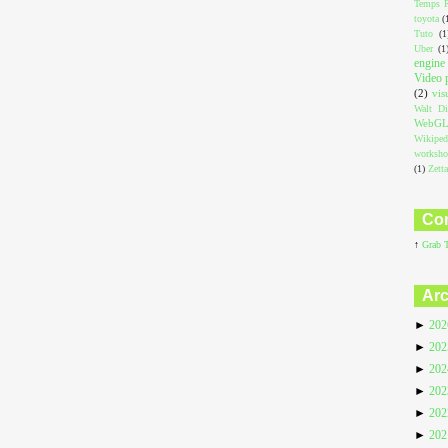
Temps R
toyota
(
Tuto
(1
Uber
(1
engine
Video 
(2)
vis
Walt Di
WebG
Wikiped
worksh
(1)
Zett
Com
↑
Grab 
Arc
►
20
►
20
►
20
►
20
►
20
►
20