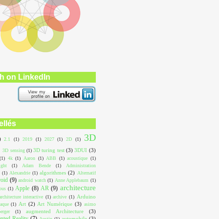
h on LinkedIn
ellés
3D
)
2.1
(1)
2019
(1)
2027
(1)
2D
(1)
3D turing test
(3)
3DUI
(3)
3D sensing
(1)
(1)
4k
(1)
Aaron
(1)
ABB
(1)
acoustique
(1)
ight
(1)
Adam Bende
(1)
Administration
algorithmes
(2)
(1)
Alexandrie
(1)
Alternatif
roid
(9)
android watch
(1)
Anne Applebaum
(1)
architecture
Apple
(8)
AR
(9)
ous
(1)
Arduino
architecture interactive
(1)
archive
(1)
Art
(2)
Art Numérique
(3)
aque
(1)
asimo
augmented Architecture
(3)
erger
(1)
ted Reality
(7)
automobile
(3)
Austin
(1)