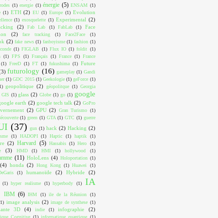
énergie
(5)
trodes
(1)
energie
(1)
ENSAM
(1)
ETH
(2)
Evolution
e
(1)
EU
(1)
Europe
(1)
Experimental
(2)
ellence
(1)
exosquelette
(1)
acking
(2)
Face
Fab Lab
(1)
FabLab
(1)
ion
(2)
face tracking
(1)
Face2Face
(1)
ok
(2)
fake news
(1)
fanboyisme
(1)
fashion
(1)
conde
(1)
FIGLAB
(1)
Flux IO
(1)
foldit
(1)
n
(1)
FPS
(1)
Français
(1)
France
(1)
France
Future
(1)
FreeD
(1)
FT
(1)
fukushima
(1)
futurology
(16)
(3)
gameplay
(1)
Gandi
ner
(1)
GDC 2015
(1)
Geekologie
(1)
geForce
(1)
geopolitique
(2)
1)
géopolitque
(1)
Georgia
google
glass
(2)
GIS
(1)
Globe
(1)
go
(1)
google earth
(2)
google tech talk
(2)
GoPro
vernement
(2)
GPU
(2)
Gran Turismo
(1)
écouverte
(1)
green
(1)
GTA
(1)
GTC
(1)
guerre
UI
(37)
hack
(2)
Hacking
(2)
gun
(1)
isme
(1)
HADOPI
(1)
Haptic
(1)
haptik
(1)
Harvard
(5)
re
(2)
Hassabis
(1)
Hero
(1)
e
(3)
HMD
(1)
HMI
(1)
hollywood
(1)
ramme
(11)
HoloLens
(4)
Holoportation
(1)
(4)
honda
(2)
Hong Kong
(1)
Huawei
(1)
humanoïde
(2)
Hybride
(2)
eGaris
(1)
IA
(1)
hyper realisme
(1)
hyperbody
(1)
IBM
(6)
IHM
(1)
ile de la Réunion
(1)
image analysis
(2)
(1)
image de synthese
(1)
mante 3D
(4)
infographie
(2)
indie
(1)
tique Cognitive
(1)
informatique quantique
(1)