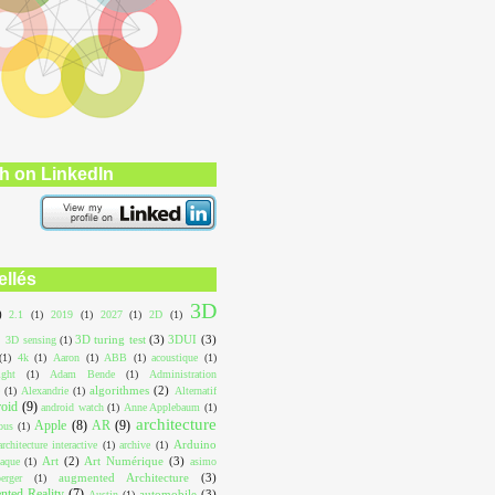
h on LinkedIn
ellés
3D
)
2.1
(1)
2019
(1)
2027
(1)
2D
(1)
3D turing test
(3)
3DUI
(3)
3D sensing
(1)
(1)
4k
(1)
Aaron
(1)
ABB
(1)
acoustique
(1)
ight
(1)
Adam Bende
(1)
Administration
algorithmes
(2)
(1)
Alexandrie
(1)
Alternatif
roid
(9)
android watch
(1)
Anne Applebaum
(1)
architecture
Apple
(8)
AR
(9)
ous
(1)
Arduino
architecture interactive
(1)
archive
(1)
Art
(2)
Art Numérique
(3)
aque
(1)
asimo
augmented Architecture
(3)
erger
(1)
ted Reality
(7)
automobile
(3)
Austin
(1)