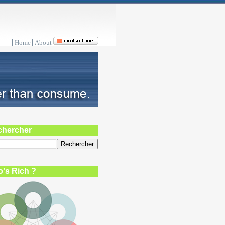
Home
About
chercher
's Rich ?