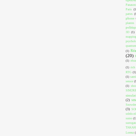
Panason
Paris
(1
pattes
(
phone
plantes
politiq
3D
(1)
mappin
psychol
quantu
Réa
(1)
(20)
(1)
résu
(1)
rich
RTG
(1)
(1)
sant
sensor
(
(1)
shoo
SIM2R
simulat
sm
(2)
Snowde
(3)
SO
stéréo-ré
sumo
(1
surrogat
TAKAH
Lorenz
(