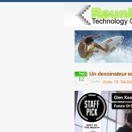
Un dessinateur e
Sep
12
Libellés :
Oculus
,
VR
,
Walt Dis