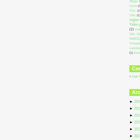
Temps R
toyota
(
Tuto
(1
Uber
(1
engine
Video 
(2)
vis
Walt Di
WebG
Wikiped
worksh
(1)
Zett
Com
↑
Grab 
Arc
►
20
►
20
►
20
►
20
►
20
►
20