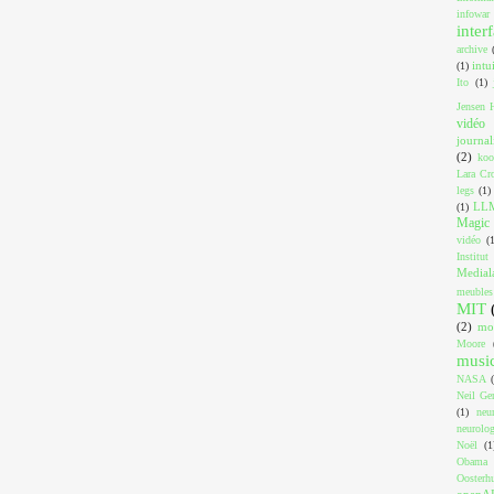
infowar
inter
archive
intu
(1)
Ito
(1)
Jensen 
vidéo
journa
(2)
koo
Lara Cro
legs
(1)
LL
(1)
Magic 
vidéo
(
Institut
Medial
meubles
MIT
(2)
mo
Moore
musi
NASA
Neil Ger
(1)
neu
neurolog
Noël
(1
Obama
Oosterh
openA