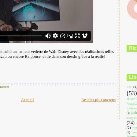
Ric
animé et animateur vedette de Walt Disney avec des réalisations telles
Tarzan ou encore Raiponce, entre dans son dessin grâce à la réalité
Lib
taires
2.0
(4
(53)
3Dweb
Accueil
Articles plus anciens
ActualL
Système
and
(1)
anonym
(24)
(2)
Arn
(1)
asp
Augmen