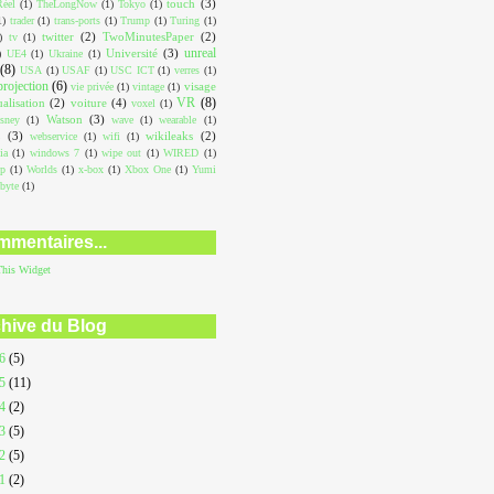
touch
(3)
éel
(1)
TheLongNow
(1)
Tokyo
(1)
1)
trader
(1)
trans-ports
(1)
Trump
(1)
Turing
(1)
twitter
(2)
TwoMinutesPaper
(2)
)
tv
(1)
unreal
Université
(3)
)
UE4
(1)
Ukraine
(1)
(8)
USA
(1)
USAF
(1)
USC ICT
(1)
verres
(1)
projection
(6)
visage
vie privée
(1)
vintage
(1)
VR
(8)
ualisation
(2)
voiture
(4)
voxel
(1)
Watson
(3)
sney
(1)
wave
(1)
wearable
(1)
L
(3)
wikileaks
(2)
webservice
(1)
wifi
(1)
ia
(1)
windows 7
(1)
wipe out
(1)
WIRED
(1)
op
(1)
Worlds
(1)
x-box
(1)
Xbox One
(1)
Yumi
abyte
(1)
mentaires...
This
Widget
hive du Blog
26
(5)
25
(11)
24
(2)
23
(5)
22
(5)
21
(2)