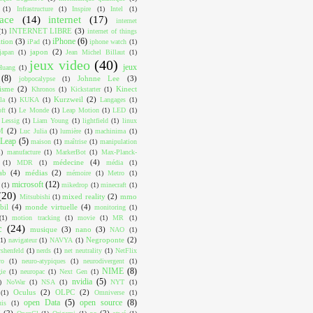
(1)
Infrastructure
(1)
Inspire
(1)
Intel
(1)
face
(14)
internet
(17)
internet
INTERNET LIBRE
(3)
(1)
internet of things
iPhone
(6)
ition
(3)
iPad
(1)
iphone watch
(1)
japon
(2)
japan
(1)
Jean Michel Billaut
(1)
jeux video
(40)
jeux
Huang
(1)
(8)
Johnne Lee
(3)
jobpocalypse
(1)
lisme
(2)
Kinect
Khronos
(1)
Kickstarter
(1)
Kurzweil
(2)
la
(1)
KUKA
(1)
Langages
(1)
ft
(1)
Le Monde
(1)
Leap Motion
(1)
LED
(1)
Lessig
(1)
Liam Young
(1)
lightfield
(1)
linux
M
(2)
Luc Julia
(1)
lumière
(1)
machinima
(1)
Leap
(5)
maison
(1)
maîtrise
(1)
manipulation
1)
manufacture
(1)
MarkerBot
(1)
Max-Planck-
médecine
(4)
(1)
MDR
(1)
média
(1)
ab
(4)
médias
(2)
mémoire
(1)
Metro
(1)
microsoft
(12)
(1)
mikedrop
(1)
minecraft
(1)
(20)
mixed reality
(2)
mmo
Mitsubishi
(1)
bil
(4)
monde virtuelle
(4)
monitoring
(1)
(1)
motion tracking
(1)
movie
(1)
MR
(1)
c
(24)
musique
(3)
nano
(3)
NAO
(1)
Negroponte
(2)
(1)
navigateur
(1)
NAVYA
(1)
shenfeld
(1)
nerds
(1)
net neutrality
(1)
NetFlix
ro
(1)
neuro-atypiques
(1)
neurodivergent
(1)
NIME
(8)
ie
(1)
neuropac
(1)
Next Gen
(1)
nvidia
(5)
)
NoWar
(1)
NSA
(1)
NYT
(1)
Oculus
(2)
OLPC
(2)
(1)
Omniverse
(1)
open Data
(5)
open source
(8)
uis
(1)
I
(2)
os
(2)