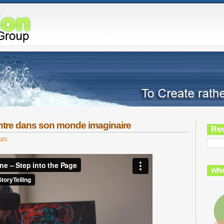
ntre dans son monde imaginaire
Re
ney
who