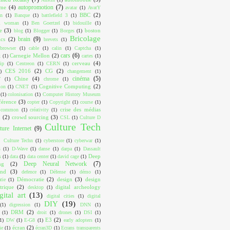
autopromotion
(7)
ome
(4)
avatar
(1)
AvatY
BBC
(2)
on
(1)
Banque
(1)
battlefield 3
(1)
ul woman
(1)
Ben Goertzel
(1)
bidouille
(1)
e
(3)
boston
blog
(1)
Blogger
(1)
Borges
(1)
Bricolage
brain
(9)
cs
(2)
brevets
(1)
browser
(1)
cable
(1)
calin
(1)
Captcha
(1)
cars
(6)
Carnegie Mellon
(2)
k
(1)
cartes
(1)
cerveau
(4)
ip
(1)
Centreon
(1)
CERN
(1)
CES 2016
(2)
CG
(2)
)
changement
(1)
cinéma
(5)
Chine
(4)
T
(1)
chrome
(1)
Cognitive Computing
(2)
ion
(1)
CNET
(1)
(1)
colonisation
(1)
Computer History Museum
férence
(3)
copter
(1)
Copyright
(1)
course
(1)
crise des médias
e common
(1)
créativity
(1)
x
(2)
crowd sourcing
(3)
CSL
(1)
Culture D
Culture Tech
ture Internet
(9)
Culture Techn
(1)
cyberstore
(1)
cyberwar
(1)
s
(1)
D-Wave
(1)
danse
(1)
darpa
(1)
Dassault
Deep
s
(1)
data
(1)
data center
(1)
david cage
(1)
Deep Neural Network
(7)
ng
(2)
ind
(3)
defence
(1)
Défense
(1)
démo
(1)
Démocratie
(2)
design
(3)
design
tie
(1)
trique
(2)
digital archeology
desktop
(1)
gital art
(13)
digital cities
(1)
digital
DIY
(19)
(1)
digression
(1)
DNN
(1)
DRM
(2)
(1)
droit
(1)
drones
(1)
DSI
(1)
E3
(2)
1)
DW
(1)
E-G8
(1)
early adopters
(1)
écran
(2)
ie
(1)
écran3D
(1)
Ecrans transparents