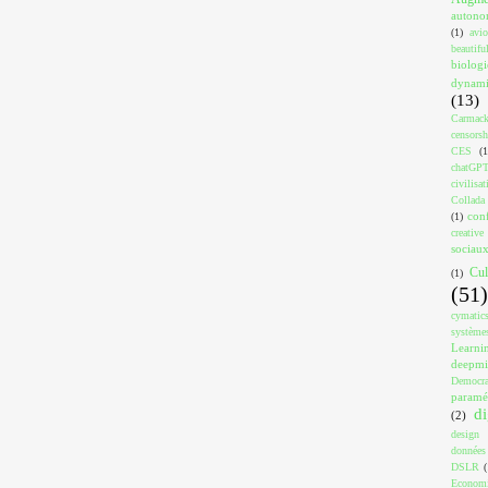
auton
(1)
avi
beautif
biologi
dynami
(13)
Carmac
censorsh
CES
(1
chatGP
civilisat
Collada
con
(1)
creativ
sociau
Cul
(1)
(51)
cymatic
système
Learni
deepm
Democra
paramé
di
(2)
design
données
DSLR
(
Econom