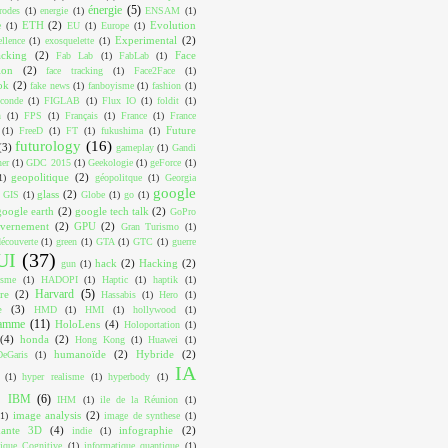
énergie
(5)
trodes
(1)
energie
(1)
ENSAM
(1)
ETH
(2)
Evolution
e
(1)
EU
(1)
Europe
(1)
Experimental
(2)
ellence
(1)
exosquelette
(1)
acking
(2)
Face
Fab Lab
(1)
FabLab
(1)
ion
(2)
face tracking
(1)
Face2Face
(1)
ok
(2)
fake news
(1)
fanboyisme
(1)
fashion
(1)
conde
(1)
FIGLAB
(1)
Flux IO
(1)
foldit
(1)
n
(1)
FPS
(1)
Français
(1)
France
(1)
France
Future
(1)
FreeD
(1)
FT
(1)
fukushima
(1)
futurology
(16)
(3)
gameplay
(1)
Gandi
ner
(1)
GDC 2015
(1)
Geekologie
(1)
geForce
(1)
geopolitique
(2)
1)
géopolitque
(1)
Georgia
google
glass
(2)
GIS
(1)
Globe
(1)
go
(1)
google earth
(2)
google tech talk
(2)
GoPro
vernement
(2)
GPU
(2)
Gran Turismo
(1)
écouverte
(1)
green
(1)
GTA
(1)
GTC
(1)
guerre
UI
(37)
hack
(2)
Hacking
(2)
gun
(1)
isme
(1)
HADOPI
(1)
Haptic
(1)
haptik
(1)
Harvard
(5)
re
(2)
Hassabis
(1)
Hero
(1)
e
(3)
HMD
(1)
HMI
(1)
hollywood
(1)
ramme
(11)
HoloLens
(4)
Holoportation
(1)
(4)
honda
(2)
Hong Kong
(1)
Huawei
(1)
humanoïde
(2)
Hybride
(2)
eGaris
(1)
IA
(1)
hyper realisme
(1)
hyperbody
(1)
IBM
(6)
IHM
(1)
ile de la Réunion
(1)
image analysis
(2)
(1)
image de synthese
(1)
mante 3D
(4)
infographie
(2)
indie
(1)
tique Cognitive
(1)
informatique quantique
(1)