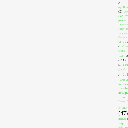
(1)
elec
équilibr
(3)
exc
eye tr
project
facebo
Femtose
Foxcon
Culture
Shock
(1)
Gart
Genie
(
Tech
(1)
(23)
gou
(1)
grande d
G
(1)
Hacktiv
hardwa
Histoir
holog
Home
Hugo D
Hydride
(47)
ilela.re
Impri
Informa