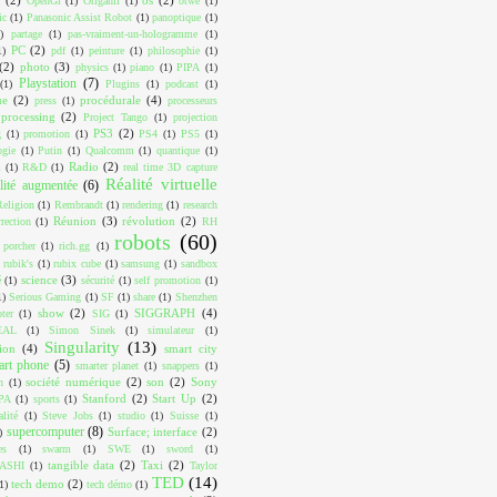
OpenGl
(1)
Origami
(1)
otwé
(1)
ic
(1)
Panasonic Assist Robot
(1)
panoptique
(1)
)
partage
(1)
pas-vraiment-un-hologramme
(1)
PC
(2)
1)
pdf
(1)
peinture
(1)
philosophie
(1)
(2)
photo
(3)
physics
(1)
piano
(1)
PIPA
(1)
Playstation
(7)
(1)
Plugins
(1)
podcast
(1)
ue
(2)
procédurale
(4)
press
(1)
processeurs
processing
(2)
Project Tango
(1)
projection
PS3
(2)
g
(1)
promotion
(1)
PS4
(1)
PS5
(1)
ogie
(1)
Putin
(1)
Qualcomm
(1)
quantique
(1)
Radio
(2)
m
(1)
R&D
(1)
real time 3D capture
Réalité virtuelle
lité augmentée
(6)
Religion
(1)
Rembrandt
(1)
rendering
(1)
research
Réunion
(3)
révolution
(2)
rrection
(1)
RH
robots
(60)
 porcher
(1)
rich.gg
(1)
rubik's
(1)
rubix cube
(1)
samsung
(1)
sandbox
science
(3)
é
(1)
sécurité
(1)
self promotion
(1)
1)
Serious Gaming
(1)
SF
(1)
share
(1)
Shenzhen
show
(2)
SIGGRAPH
(4)
ter
(1)
SIG
(1)
EAL
(1)
Simon Sinek
(1)
simulateur
(1)
Singularity
(13)
ion
(4)
smart city
art phone
(5)
smarter planet
(1)
snappers
(1)
société numérique
(2)
son
(2)
Sony
n
(1)
Stanford
(2)
Start Up
(2)
PA
(1)
sports
(1)
alité
(1)
Steve Jobs
(1)
studio
(1)
Suisse
(1)
supercomputer
(8)
Surface; interface
(2)
)
es
(1)
swarm
(1)
SWE
(1)
sword
(1)
tangible data
(2)
Taxi
(2)
ASHI
(1)
Taylor
TED
(14)
tech demo
(2)
1)
tech démo
(1)