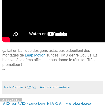
ça fait un bail que des gens astucieux bidouillent des
montages de
Leap Motion
sur des HMD genre Oculus. Et
bien voilà la démo officielle nous donne le résultat. Très
prometteur !
--
Rich Porcher
à
12:53
Aucun commentaire:
2.16.2016
AR et VR version NASA, ça deviens