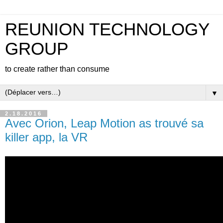
REUNION TECHNOLOGY
GROUP
to create rather than consume
▼
2.18.2016
Avec Orion, Leap Motion as trouvé sa
killer app, la VR