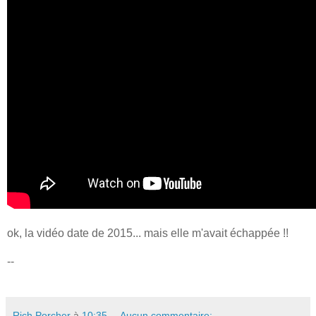
ok, la vidéo date de 2015... mais elle m'avait échappée !!
--
Rich Porcher
à
10:35
Aucun commentaire: