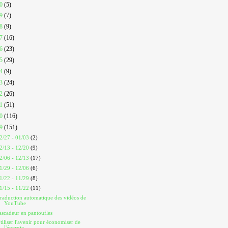
20
(5)
19
(7)
18
(9)
17
(16)
16
(23)
15
(29)
14
(9)
13
(24)
12
(26)
11
(51)
10
(116)
09
(151)
2/27 - 01/03
(2)
2/13 - 12/20
(9)
2/06 - 12/13
(17)
1/29 - 12/06
(6)
1/22 - 11/29
(8)
1/15 - 11/22
(11)
raduction automatique des vidéos de
YouTube
ascadeur en pantoufles
tiliser l'avenir pour économiser de
l'énergie