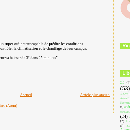
un super-ordinateur capable de prédire les conditions
Ric
ontrôler la climatisation et le chauffage de leur campus.
ieur va baisser de 3° dans 25 minutes"
Lib
2.0
(4
(53)
3Dweb
Accueil
Article plus ancien
ActualL
Système
ires (Atom)
and
(1)
anonym
(24)
(2)
Arn
(1)
asp
Augmen