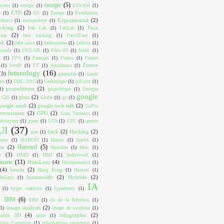
énergie
(5)
trodes
(1)
energie
(1)
ENSAM
(1)
ETH
(2)
Evolution
e
(1)
EU
(1)
Europe
(1)
Experimental
(2)
ellence
(1)
exosquelette
(1)
acking
(2)
Face
Fab Lab
(1)
FabLab
(1)
ion
(2)
face tracking
(1)
Face2Face
(1)
ok
(2)
fake news
(1)
fanboyisme
(1)
fashion
(1)
conde
(1)
FIGLAB
(1)
Flux IO
(1)
foldit
(1)
n
(1)
FPS
(1)
Français
(1)
France
(1)
France
Future
(1)
FreeD
(1)
FT
(1)
fukushima
(1)
futurology
(16)
(3)
gameplay
(1)
Gandi
ner
(1)
GDC 2015
(1)
Geekologie
(1)
geForce
(1)
geopolitique
(2)
1)
géopolitque
(1)
Georgia
google
glass
(2)
GIS
(1)
Globe
(1)
go
(1)
google earth
(2)
google tech talk
(2)
GoPro
vernement
(2)
GPU
(2)
Gran Turismo
(1)
écouverte
(1)
green
(1)
GTA
(1)
GTC
(1)
guerre
UI
(37)
hack
(2)
Hacking
(2)
gun
(1)
isme
(1)
HADOPI
(1)
Haptic
(1)
haptik
(1)
Harvard
(5)
re
(2)
Hassabis
(1)
Hero
(1)
e
(3)
HMD
(1)
HMI
(1)
hollywood
(1)
ramme
(11)
HoloLens
(4)
Holoportation
(1)
(4)
honda
(2)
Hong Kong
(1)
Huawei
(1)
humanoïde
(2)
Hybride
(2)
eGaris
(1)
IA
(1)
hyper realisme
(1)
hyperbody
(1)
IBM
(6)
IHM
(1)
ile de la Réunion
(1)
image analysis
(2)
(1)
image de synthese
(1)
mante 3D
(4)
infographie
(2)
indie
(1)
tique Cognitive
(1)
informatique quantique
(1)