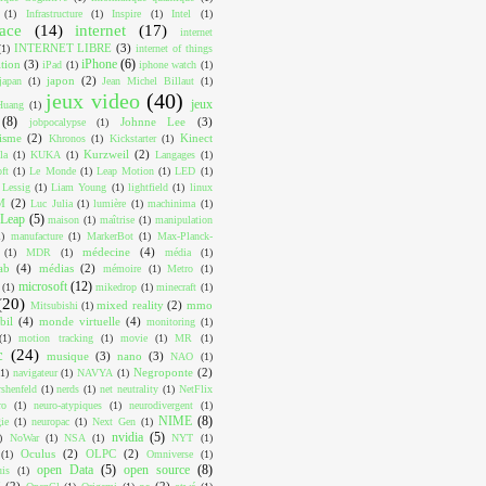
(1)
Infrastructure
(1)
Inspire
(1)
Intel
(1)
face
(14)
internet
(17)
internet
INTERNET LIBRE
(3)
(1)
internet of things
iPhone
(6)
ition
(3)
iPad
(1)
iphone watch
(1)
japon
(2)
japan
(1)
Jean Michel Billaut
(1)
jeux video
(40)
jeux
Huang
(1)
(8)
Johnne Lee
(3)
jobpocalypse
(1)
lisme
(2)
Kinect
Khronos
(1)
Kickstarter
(1)
Kurzweil
(2)
la
(1)
KUKA
(1)
Langages
(1)
ft
(1)
Le Monde
(1)
Leap Motion
(1)
LED
(1)
Lessig
(1)
Liam Young
(1)
lightfield
(1)
linux
M
(2)
Luc Julia
(1)
lumière
(1)
machinima
(1)
Leap
(5)
maison
(1)
maîtrise
(1)
manipulation
1)
manufacture
(1)
MarkerBot
(1)
Max-Planck-
médecine
(4)
(1)
MDR
(1)
média
(1)
ab
(4)
médias
(2)
mémoire
(1)
Metro
(1)
microsoft
(12)
(1)
mikedrop
(1)
minecraft
(1)
(20)
mixed reality
(2)
mmo
Mitsubishi
(1)
bil
(4)
monde virtuelle
(4)
monitoring
(1)
(1)
motion tracking
(1)
movie
(1)
MR
(1)
c
(24)
musique
(3)
nano
(3)
NAO
(1)
Negroponte
(2)
(1)
navigateur
(1)
NAVYA
(1)
shenfeld
(1)
nerds
(1)
net neutrality
(1)
NetFlix
ro
(1)
neuro-atypiques
(1)
neurodivergent
(1)
NIME
(8)
ie
(1)
neuropac
(1)
Next Gen
(1)
nvidia
(5)
)
NoWar
(1)
NSA
(1)
NYT
(1)
Oculus
(2)
OLPC
(2)
(1)
Omniverse
(1)
open Data
(5)
open source
(8)
uis
(1)
I
(2)
os
(2)