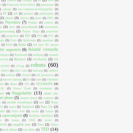
OpenGl
(1)
Origami
(1)
otwé
(1)
ic
(1)
Panasonic Assist Robot
(1)
panoptique
(1)
)
partage
(1)
pas-vraiment-un-hologramme
(1)
PC
(2)
1)
pdf
(1)
peinture
(1)
philosophie
(1)
(2)
photo
(3)
physics
(1)
piano
(1)
PIPA
(1)
Playstation
(7)
(1)
Plugins
(1)
podcast
(1)
ue
(2)
procédurale
(4)
press
(1)
processeurs
processing
(2)
Project Tango
(1)
projection
PS3
(2)
g
(1)
promotion
(1)
PS4
(1)
PS5
(1)
ogie
(1)
Putin
(1)
Qualcomm
(1)
quantique
(1)
Radio
(2)
m
(1)
R&D
(1)
real time 3D capture
Réalité virtuelle
lité augmentée
(6)
Religion
(1)
Rembrandt
(1)
rendering
(1)
research
Réunion
(3)
révolution
(2)
rrection
(1)
RH
robots
(60)
 porcher
(1)
rich.gg
(1)
rubik's
(1)
rubix cube
(1)
samsung
(1)
sandbox
science
(3)
é
(1)
sécurité
(1)
self promotion
(1)
1)
Serious Gaming
(1)
SF
(1)
share
(1)
Shenzhen
show
(2)
SIGGRAPH
(4)
ter
(1)
SIG
(1)
EAL
(1)
Simon Sinek
(1)
simulateur
(1)
Singularity
(13)
ion
(4)
smart city
art phone
(5)
smarter planet
(1)
snappers
(1)
société numérique
(2)
son
(2)
Sony
n
(1)
Stanford
(2)
Start Up
(2)
PA
(1)
sports
(1)
alité
(1)
Steve Jobs
(1)
studio
(1)
Suisse
(1)
supercomputer
(8)
Surface; interface
(2)
)
es
(1)
swarm
(1)
SWE
(1)
sword
(1)
tangible data
(2)
Taxi
(2)
ASHI
(1)
Taylor
TED
(14)
tech demo
(2)
1)
tech démo
(1)