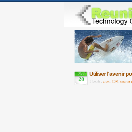
Utiliser l'avenir 
Nov
20
Libellés :
green
,
IBM
,
smarter 