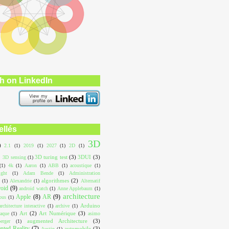
h on LinkedIn
ellés
3D
)
2.1
(1)
2019
(1)
2027
(1)
2D
(1)
3D turing test
(3)
3DUI
(3)
3D sensing
(1)
(1)
4k
(1)
Aaron
(1)
ABB
(1)
acoustique
(1)
ight
(1)
Adam Bende
(1)
Administration
algorithmes
(2)
(1)
Alexandrie
(1)
Alternatif
roid
(9)
android watch
(1)
Anne Applebaum
(1)
architecture
Apple
(8)
AR
(9)
ous
(1)
Arduino
architecture interactive
(1)
archive
(1)
Art
(2)
Art Numérique
(3)
aque
(1)
asimo
augmented Architecture
(3)
erger
(1)
ted Reality
(7)
automobile
(3)
Austin
(1)