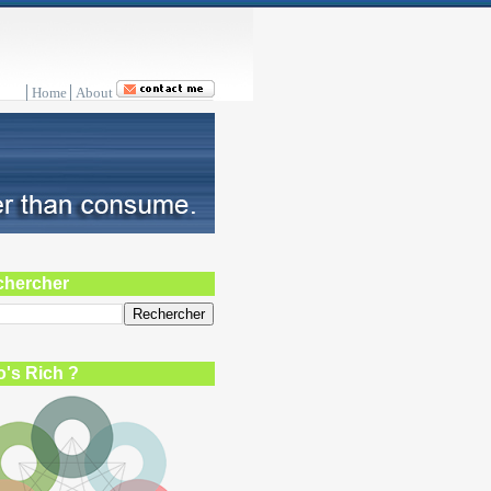
Home
About
chercher
's Rich ?