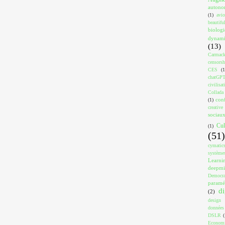
auton
(1)
avi
beautif
biologi
dynami
(13)
Carmac
censorsh
CES
(1
chatGP
civilisat
Collada
con
(1)
creativ
sociau
Cul
(1)
(51)
cymatic
système
Learni
deepm
Democra
paramé
di
(2)
design
données
DSLR
(
Econom