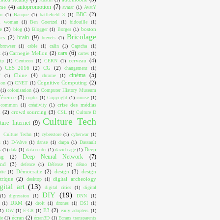
autopromotion
(7)
ome
(4)
avatar
(1)
AvatY
BBC
(2)
on
(1)
Banque
(1)
battlefield 3
(1)
ul woman
(1)
Ben Goertzel
(1)
bidouille
(1)
e
(3)
boston
blog
(1)
Blogger
(1)
Borges
(1)
Bricolage
brain
(9)
cs
(2)
brevets
(1)
browser
(1)
cable
(1)
calin
(1)
Captcha
(1)
cars
(6)
Carnegie Mellon
(2)
k
(1)
cartes
(1)
cerveau
(4)
ip
(1)
Centreon
(1)
CERN
(1)
CES 2016
(2)
CG
(2)
)
changement
(1)
cinéma
(5)
Chine
(4)
T
(1)
chrome
(1)
Cognitive Computing
(2)
ion
(1)
CNET
(1)
(1)
colonisation
(1)
Computer History Museum
férence
(3)
copter
(1)
Copyright
(1)
course
(1)
crise des médias
e common
(1)
créativity
(1)
x
(2)
crowd sourcing
(3)
CSL
(1)
Culture D
Culture Tech
ture Internet
(9)
Culture Techn
(1)
cyberstore
(1)
cyberwar
(1)
s
(1)
D-Wave
(1)
danse
(1)
darpa
(1)
Dassault
Deep
s
(1)
data
(1)
data center
(1)
david cage
(1)
Deep Neural Network
(7)
ng
(2)
ind
(3)
defence
(1)
Défense
(1)
démo
(1)
Démocratie
(2)
design
(3)
design
tie
(1)
trique
(2)
digital archeology
desktop
(1)
gital art
(13)
digital cities
(1)
digital
DIY
(19)
(1)
digression
(1)
DNN
(1)
DRM
(2)
(1)
droit
(1)
drones
(1)
DSI
(1)
E3
(2)
1)
DW
(1)
E-G8
(1)
early adopters
(1)
écran
(2)
ie
(1)
écran3D
(1)
Ecrans transparents