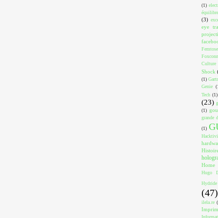
(1)
elec
équilibr
(3)
exc
eye tr
project
facebo
Femtose
Foxcon
Culture
Shock
(1)
Gart
Genie
(
Tech
(1)
(23)
gou
(1)
grande d
G
(1)
Hacktiv
hardwa
Histoir
holog
Home
Hugo D
Hydride
(47)
ilela.re
Impri
Informa