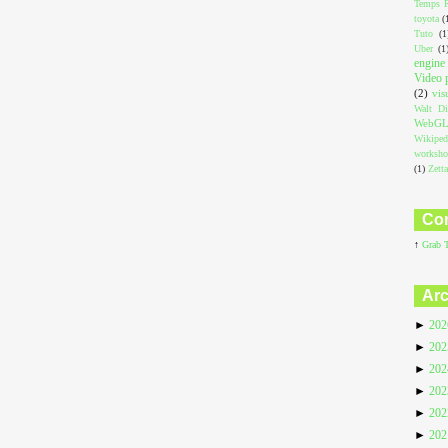
Temps R
toyota
(
Tuto
(1
Uber
(1
engine
Video 
(2)
vis
Walt Di
WebG
Wikiped
worksh
(1)
Zett
Com
↑
Grab 
Arc
►
20
►
20
►
20
►
20
►
20
►
20