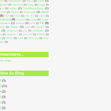
touch
(3)
éel
(1)
TheLongNow
(1)
Tokyo
(1)
1)
trader
(1)
trans-ports
(1)
Trump
(1)
Turing
(1)
twitter
(2)
TwoMinutesPaper
(2)
)
tv
(1)
unreal
Université
(3)
)
UE4
(1)
Ukraine
(1)
(8)
USA
(1)
USAF
(1)
USC ICT
(1)
verres
(1)
projection
(6)
visage
vie privée
(1)
vintage
(1)
VR
(8)
ualisation
(2)
voiture
(4)
voxel
(1)
Watson
(3)
sney
(1)
wave
(1)
wearable
(1)
L
(3)
wikileaks
(2)
webservice
(1)
wifi
(1)
ia
(1)
windows 7
(1)
wipe out
(1)
WIRED
(1)
op
(1)
Worlds
(1)
x-box
(1)
Xbox One
(1)
Yumi
abyte
(1)
mentaires...
This
Widget
hive du Blog
26
(5)
25
(11)
24
(2)
23
(5)
22
(5)
21
(2)