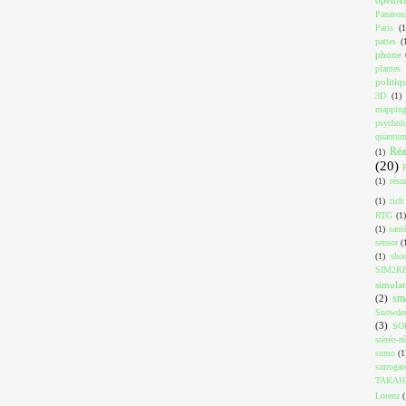
Panason
Paris
(1
pattes
(
phone
plantes
politiq
3D
(1)
mappin
psychol
quantu
Réa
(1)
(20)
(1)
résu
(1)
rich
RTG
(1)
(1)
sant
sensor
(
(1)
shoo
SIM2R
simulat
sm
(2)
Snowde
(3)
SO
stéréo-ré
sumo
(1
surrogat
TAKAH
Lorenz
(