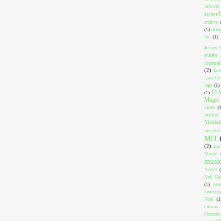
infowar
inter
archive
intu
(1)
Ito
(1)
Jensen 
vidéo
journa
(2)
koo
Lara Cro
legs
(1)
LL
(1)
Magic 
vidéo
(
Institut
Medial
meubles
MIT
(2)
mo
Moore
musi
NASA
Neil Ger
(1)
neu
neurolog
Noël
(1
Obama
Oosterh
openA