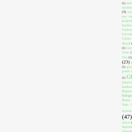
(1)
elec
équilibr
(3)
exc
eye tr
project
facebo
Femtose
Foxcon
Culture
Shock
(1)
Gart
Genie
(
Tech
(1)
(23)
gou
(1)
grande d
G
(1)
Hacktiv
hardwa
Histoir
holog
Home
Hugo D
Hydride
(47)
ilela.re
Impri
Informa