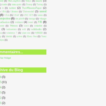
touch
(3)
éel
(1)
TheLongNow
(1)
Tokyo
(1)
1)
trader
(1)
trans-ports
(1)
Trump
(1)
Turing
(1)
twitter
(2)
TwoMinutesPaper
(2)
)
tv
(1)
unreal
Université
(3)
)
UE4
(1)
Ukraine
(1)
(8)
USA
(1)
USAF
(1)
USC ICT
(1)
verres
(1)
projection
(6)
visage
vie privée
(1)
vintage
(1)
VR
(8)
ualisation
(2)
voiture
(4)
voxel
(1)
Watson
(3)
sney
(1)
wave
(1)
wearable
(1)
L
(3)
wikileaks
(2)
webservice
(1)
wifi
(1)
ia
(1)
windows 7
(1)
wipe out
(1)
WIRED
(1)
op
(1)
Worlds
(1)
x-box
(1)
Xbox One
(1)
Yumi
abyte
(1)
mentaires...
This
Widget
hive du Blog
26
(5)
25
(11)
24
(2)
23
(5)
22
(5)
21
(2)