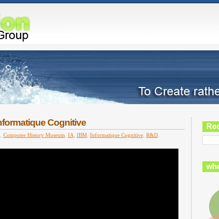
Informatique Cognitive
Re
g
,
Computer History Museum
,
IA
,
IBM
,
Informatique Cognitive
,
R&D
,
who