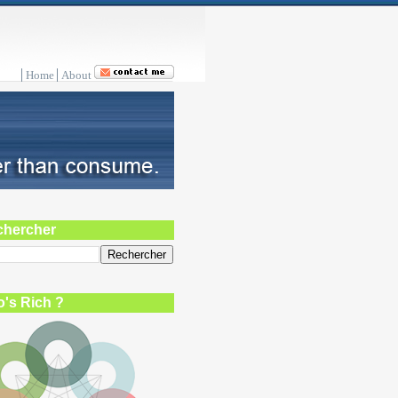
Home
About
chercher
's Rich ?