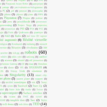
OpenGl
(1)
Origami
(1)
otwé
(1)
ic
(1)
Panasonic Assist Robot
(1)
panoptique
(1)
)
partage
(1)
pas-vraiment-un-hologramme
(1)
PC
(2)
1)
pdf
(1)
peinture
(1)
philosophie
(1)
(2)
photo
(3)
physics
(1)
piano
(1)
PIPA
(1)
Playstation
(7)
(1)
Plugins
(1)
podcast
(1)
ue
(2)
procédurale
(4)
press
(1)
processeurs
processing
(2)
Project Tango
(1)
projection
PS3
(2)
g
(1)
promotion
(1)
PS4
(1)
PS5
(1)
ogie
(1)
Putin
(1)
Qualcomm
(1)
quantique
(1)
Radio
(2)
m
(1)
R&D
(1)
real time 3D capture
Réalité virtuelle
lité augmentée
(6)
Religion
(1)
Rembrandt
(1)
rendering
(1)
research
Réunion
(3)
révolution
(2)
rrection
(1)
RH
robots
(60)
 porcher
(1)
rich.gg
(1)
rubik's
(1)
rubix cube
(1)
samsung
(1)
sandbox
science
(3)
é
(1)
sécurité
(1)
self promotion
(1)
1)
Serious Gaming
(1)
SF
(1)
share
(1)
Shenzhen
show
(2)
SIGGRAPH
(4)
ter
(1)
SIG
(1)
EAL
(1)
Simon Sinek
(1)
simulateur
(1)
Singularity
(13)
ion
(4)
smart city
art phone
(5)
smarter planet
(1)
snappers
(1)
société numérique
(2)
son
(2)
Sony
n
(1)
Stanford
(2)
Start Up
(2)
PA
(1)
sports
(1)
alité
(1)
Steve Jobs
(1)
studio
(1)
Suisse
(1)
supercomputer
(8)
Surface; interface
(2)
)
es
(1)
swarm
(1)
SWE
(1)
sword
(1)
tangible data
(2)
Taxi
(2)
ASHI
(1)
Taylor
TED
(14)
tech demo
(2)
1)
tech démo
(1)