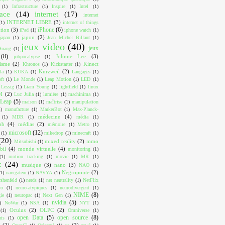
(1)
Infrastructure
(1)
Inspire
(1)
Intel
(1)
face
(14)
internet
(17)
internet
INTERNET LIBRE
(3)
(1)
internet of things
iPhone
(6)
ition
(3)
iPad
(1)
iphone watch
(1)
japon
(2)
japan
(1)
Jean Michel Billaut
(1)
jeux video
(40)
jeux
Huang
(1)
(8)
Johnne Lee
(3)
jobpocalypse
(1)
lisme
(2)
Kinect
Khronos
(1)
Kickstarter
(1)
Kurzweil
(2)
la
(1)
KUKA
(1)
Langages
(1)
ft
(1)
Le Monde
(1)
Leap Motion
(1)
LED
(1)
Lessig
(1)
Liam Young
(1)
lightfield
(1)
linux
M
(2)
Luc Julia
(1)
lumière
(1)
machinima
(1)
Leap
(5)
maison
(1)
maîtrise
(1)
manipulation
1)
manufacture
(1)
MarkerBot
(1)
Max-Planck-
médecine
(4)
(1)
MDR
(1)
média
(1)
ab
(4)
médias
(2)
mémoire
(1)
Metro
(1)
microsoft
(12)
(1)
mikedrop
(1)
minecraft
(1)
(20)
mixed reality
(2)
mmo
Mitsubishi
(1)
bil
(4)
monde virtuelle
(4)
monitoring
(1)
(1)
motion tracking
(1)
movie
(1)
MR
(1)
c
(24)
musique
(3)
nano
(3)
NAO
(1)
Negroponte
(2)
(1)
navigateur
(1)
NAVYA
(1)
shenfeld
(1)
nerds
(1)
net neutrality
(1)
NetFlix
ro
(1)
neuro-atypiques
(1)
neurodivergent
(1)
NIME
(8)
ie
(1)
neuropac
(1)
Next Gen
(1)
nvidia
(5)
)
NoWar
(1)
NSA
(1)
NYT
(1)
Oculus
(2)
OLPC
(2)
(1)
Omniverse
(1)
open Data
(5)
open source
(8)
uis
(1)
I
(2)
os
(2)