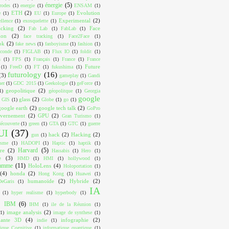
énergie
(5)
trodes
(1)
energie
(1)
ENSAM
(1)
ETH
(2)
Evolution
e
(1)
EU
(1)
Europe
(1)
Experimental
(2)
ellence
(1)
exosquelette
(1)
acking
(2)
Face
Fab Lab
(1)
FabLab
(1)
ion
(2)
face tracking
(1)
Face2Face
(1)
ok
(2)
fake news
(1)
fanboyisme
(1)
fashion
(1)
conde
(1)
FIGLAB
(1)
Flux IO
(1)
foldit
(1)
n
(1)
FPS
(1)
Français
(1)
France
(1)
France
Future
(1)
FreeD
(1)
FT
(1)
fukushima
(1)
futurology
(16)
(3)
gameplay
(1)
Gandi
ner
(1)
GDC 2015
(1)
Geekologie
(1)
geForce
(1)
geopolitique
(2)
1)
géopolitque
(1)
Georgia
google
glass
(2)
GIS
(1)
Globe
(1)
go
(1)
google earth
(2)
google tech talk
(2)
GoPro
vernement
(2)
GPU
(2)
Gran Turismo
(1)
écouverte
(1)
green
(1)
GTA
(1)
GTC
(1)
guerre
UI
(37)
hack
(2)
Hacking
(2)
gun
(1)
isme
(1)
HADOPI
(1)
Haptic
(1)
haptik
(1)
Harvard
(5)
re
(2)
Hassabis
(1)
Hero
(1)
e
(3)
HMD
(1)
HMI
(1)
hollywood
(1)
ramme
(11)
HoloLens
(4)
Holoportation
(1)
(4)
honda
(2)
Hong Kong
(1)
Huawei
(1)
humanoïde
(2)
Hybride
(2)
eGaris
(1)
IA
(1)
hyper realisme
(1)
hyperbody
(1)
IBM
(6)
IHM
(1)
ile de la Réunion
(1)
image analysis
(2)
(1)
image de synthese
(1)
mante 3D
(4)
infographie
(2)
indie
(1)
tique Cognitive
(1)
informatique quantique
(1)