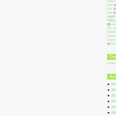
Temps R
toyota
(
Tuto
(1
Uber
(1
engine
Video 
(2)
vis
Walt Di
WebG
Wikiped
worksh
(1)
Zett
Com
↑
Grab 
Arc
►
20
►
20
►
20
►
20
►
20
►
20