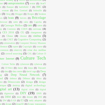
autopromotion
(7)
ome
(4)
avatar
(1)
AvatY
BBC
(2)
on
(1)
Banque
(1)
battlefield 3
(1)
ul woman
(1)
Ben Goertzel
(1)
bidouille
(1)
e
(3)
boston
blog
(1)
Blogger
(1)
Borges
(1)
Bricolage
brain
(9)
cs
(2)
brevets
(1)
browser
(1)
cable
(1)
calin
(1)
Captcha
(1)
cars
(6)
Carnegie Mellon
(2)
k
(1)
cartes
(1)
cerveau
(4)
ip
(1)
Centreon
(1)
CERN
(1)
CES 2016
(2)
CG
(2)
)
changement
(1)
cinéma
(5)
Chine
(4)
T
(1)
chrome
(1)
Cognitive Computing
(2)
ion
(1)
CNET
(1)
(1)
colonisation
(1)
Computer History Museum
férence
(3)
copter
(1)
Copyright
(1)
course
(1)
crise des médias
e common
(1)
créativity
(1)
x
(2)
crowd sourcing
(3)
CSL
(1)
Culture D
Culture Tech
ture Internet
(9)
Culture Techn
(1)
cyberstore
(1)
cyberwar
(1)
s
(1)
D-Wave
(1)
danse
(1)
darpa
(1)
Dassault
Deep
s
(1)
data
(1)
data center
(1)
david cage
(1)
Deep Neural Network
(7)
ng
(2)
ind
(3)
defence
(1)
Défense
(1)
démo
(1)
Démocratie
(2)
design
(3)
design
tie
(1)
trique
(2)
digital archeology
desktop
(1)
gital art
(13)
digital cities
(1)
digital
DIY
(19)
(1)
digression
(1)
DNN
(1)
DRM
(2)
(1)
droit
(1)
drones
(1)
DSI
(1)
E3
(2)
1)
DW
(1)
E-G8
(1)
early adopters
(1)
écran
(2)
ie
(1)
écran3D
(1)
Ecrans transparents