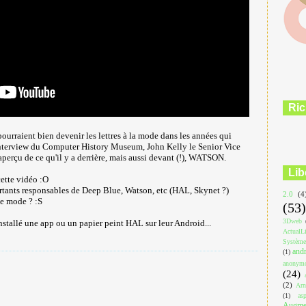
Ric
rraient bien devenir les lettres à la mode dans les années qui
nterview du Computer History Museum, John Kelly le Senior Vice
aperçu de ce qu'il y a derrière, mais aussi devant (!), WATSON.
Lib
ette vidéo :O
rtants responsables de Deep Blue, Watson, etc (HAL, Skynet ?)
2.0
(4
le mode ? :S
(53)
3Dweb
nstallé une app ou un papier peint HAL sur leur Android...
ActualL
Système
and
(1)
anonym
(24)
(2)
Arn
(1)
asp
Augmen