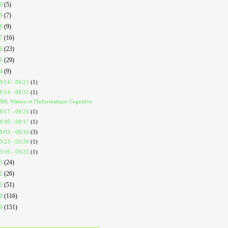
20
(5)
19
(7)
18
(9)
17
(16)
16
(23)
15
(29)
14
(9)
9/14 - 09/21
(1)
8/24 - 08/31
(1)
BM, Watson et l'Informatique Cognitive
8/17 - 08/24
(1)
8/10 - 08/17
(1)
8/03 - 08/10
(3)
3/23 - 03/30
(1)
3/16 - 03/23
(1)
13
(24)
12
(26)
11
(51)
10
(116)
09
(151)