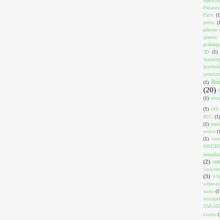
Panason
Paris
(1
pattes
(
phone
plantes
politiq
3D
(1)
mappin
psychol
quantu
Réa
(1)
(20)
(1)
résu
(1)
rich
RTG
(1)
(1)
sant
sensor
(
(1)
shoo
SIM2R
simulat
sm
(2)
Snowde
(3)
SO
stéréo-ré
sumo
(1
surrogat
TAKAH
Lorenz
(