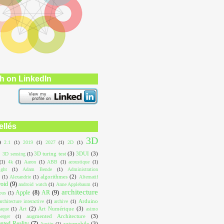
h on LinkedIn
ellés
3D
)
2.1
(1)
2019
(1)
2027
(1)
2D
(1)
3D turing test
(3)
3DUI
(3)
3D sensing
(1)
(1)
4k
(1)
Aaron
(1)
ABB
(1)
acoustique
(1)
ight
(1)
Adam Bende
(1)
Administration
algorithmes
(2)
(1)
Alexandrie
(1)
Alternatif
roid
(9)
android watch
(1)
Anne Applebaum
(1)
architecture
Apple
(8)
AR
(9)
ous
(1)
Arduino
architecture interactive
(1)
archive
(1)
Art
(2)
Art Numérique
(3)
aque
(1)
asimo
augmented Architecture
(3)
erger
(1)
ted Reality
(7)
automobile
(3)
Austin
(1)