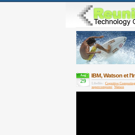
IBM, Watson et l'
Aug
29
Libellés :
Cognitive Computin
supercomputer
,
Watson