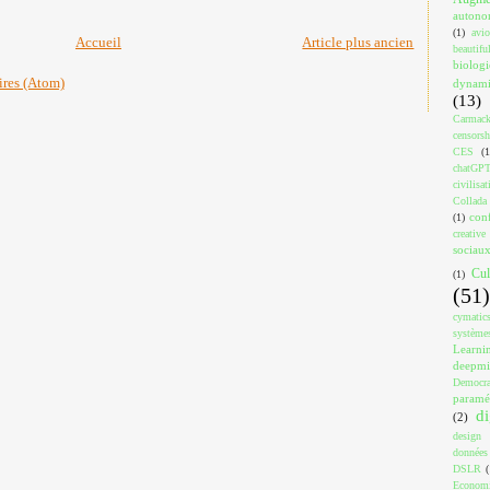
auton
(1)
avi
Accueil
Article plus ancien
beautif
biologi
ires (Atom)
dynami
(13)
Carmac
censorsh
CES
(1
chatGP
civilisat
Collada
con
(1)
creativ
sociau
Cul
(1)
(51)
cymatic
système
Learni
deepm
Democra
paramé
di
(2)
design
données
DSLR
(
Econom